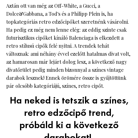
Aztán ott van még az Off-White, a Gucci, a
Dolce&Gabbana, a Tod's és a Philipp Plein is, ha
topkategóriás retro edzőcipőket szeretnénk vásárolni.
Ha pedig ez még nem lenne elég: az eddig szinte csak
futurisztikus cipőket kínáló Balenciaga is elkezdett a
retro stílusú cipők felé nyitni. A trendek tehát
változnak: ami néhány évvel ezelőtt hatalmas divat volt,
az hamarosan már lejárt dolog lesz, a következő nagy
divatőrület pedig minden bizonnyal a színes vintage
darabok lesznek! Ennek örömére össze is gyűjtöttünk
pár olcsóbb kategóriájú, színes, retro cipőt.
Ha neked is tetszik a színes,
retro edzőcipő trend,
próbáld ki a következő