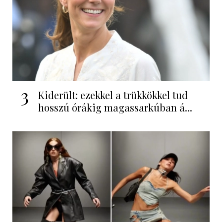
3
Kiderült: ezekkel a trükkökkel tud
hosszú órákig magassarkúban á...