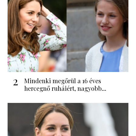
2
Mindenki megőrül a 16 éves
hercegnő ruháiért, nagyobb...