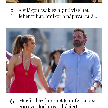
5
A világon csak ez a 7 nő viselhet
fehér ruhát, amikor a pápával talá...
6
Megőrül az internet Jennifer Lopez
200 ezer forintos ruhájáért