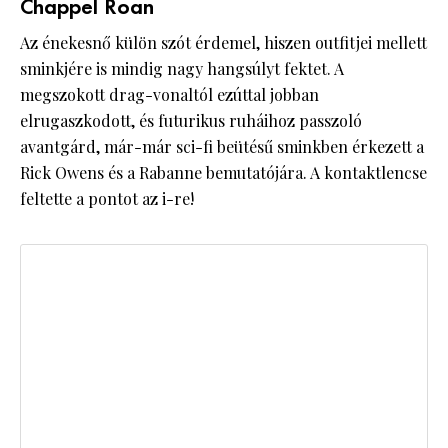
Chappel Roan
Az énekesnő külön szót érdemel, hiszen outfitjei mellett
sminkjére is mindig nagy hangsúlyt fektet. A
megszokott drag-vonaltól ezúttal jobban
elrugaszkodott, és futurikus ruháihoz passzoló
avantgárd, már-már sci-fi beütésű sminkben érkezett a
Rick Owens és a Rabanne bemutatójára. A kontaktlencse
feltette a pontot az i-re!