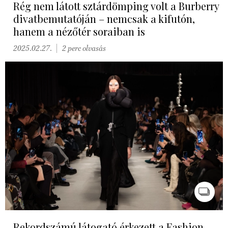
Rég nem látott sztárdömping volt a Burberry
divatbemutatóján – nemcsak a kifutón,
hanem a nézőtér soraiban is
2025.02.27.
2 perc olvasás
Rekordszámú látogató érkezett a Fashion