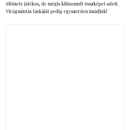
öltözete játékos, de mégis kifinomult összképet adott.
Virágmintás táskáját pedig egyszerűen imádjuk!