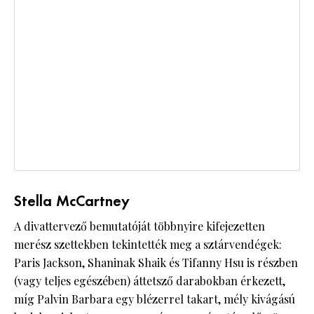
Stella McCartney
A divattervező bemutatóját többnyire kifejezetten
merész szettekben tekintették meg a sztárvendégek:
Paris Jackson, Shaninak Shaik és Tifanny Hsu is részben
(vagy teljes egészében) áttetsző darabokban érkezett,
míg Palvin Barbara egy blézerrel takart, mély kivágású