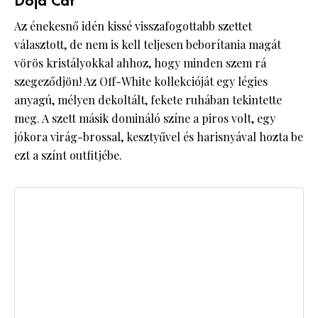
Doja Cat
Az énekesnő idén kissé visszafogottabb szettet
választott, de nem is kell teljesen beborítania magát
vörös kristályokkal ahhoz, hogy minden szem rá
szegeződjön! Az Off-White kollekcióját egy légies
anyagú, mélyen dekoltált, fekete ruhában tekintette
meg. A szett másik domináló színe a piros volt, egy
jókora virág-brossal, kesztyűvel és harisnyával hozta be
ezt a színt outfitjébe.