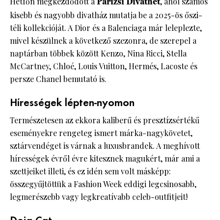
Hétfőn megkezdődött a
Párizsi Divathét
, ahol számos
kisebb és nagyobb divatház mutatja be a 2025-ös őszi-
téli kollekcióját. A Dior és a Balenciaga már leleplezte,
mivel készülnek a következő szezonra, de szerepel a
naptárban többek között Kenzo, Nina Ricci, Stella
McCartney, Chloé, Louis Vuitton, Hermés, Lacoste és
persze Chanel bemutató is.
Hírességek lépten-nyomon
Természetesen az ekkora kaliberű és presztízsértékű
eseményekre rengeteg ismert márka-nagykövetet,
sztárvendéget is várnak a luxusbrandek. A meghívott
hírességek évről évre kitesznek magukért, már ami a
szettjeiket illeti, és ez idén sem volt másképp:
összegyűjtöttük a Fashion Week eddigi legcsinosabb,
legmerészebb vagy legkreatívabb celeb-outfitjeit!