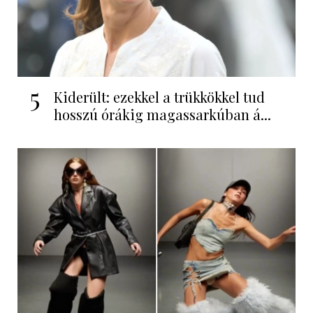
5
Kiderült: ezekkel a trükkökkel tud
hosszú órákig magassarkúban á...