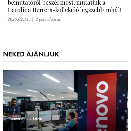
bemutatóról beszél most, mutatjuk a
Carolina Herrera-kollekció legszebb ruháit
2025.02.11.
2 perc olvasás
NEKED AJÁNLJUK
Támogatott tartalom