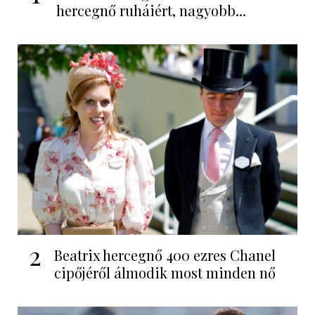
hercegnő ruháiért, nagyobb...
2
Beatrix hercegnő 400 ezres Chanel
cipőjéről álmodik most minden nő