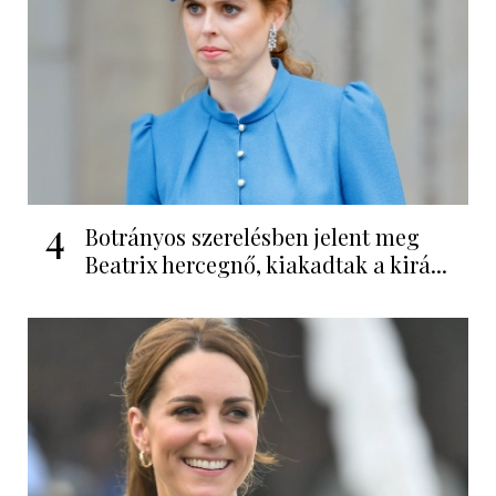
4
Botrányos szerelésben jelent meg
Beatrix hercegnő, kiakadtak a kirá...