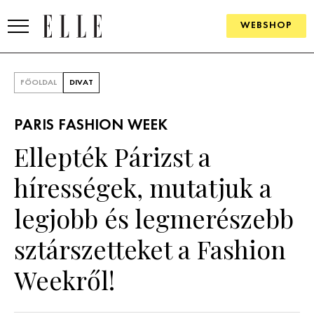
WEBSHOP
DIVAT
FŐOLDAL
DIVAT
ELLE DIGITAL
PARIS FASHION WEEK
GOURMET AWARDS
Ellepték Párizst a
SZÉPSÉG
hírességek, mutatjuk a
KULTÚRA
legjobb és legmerészebb
PSZICHÉ
sztárszetteket a Fashion
Weekről!
ÉLETMÓD
PÁRKAPCSOLAT