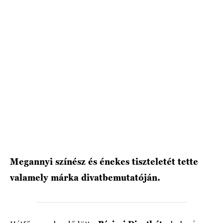
HÍRLEVÉL
Megannyi színész és énekes tiszteletét tette
valamely márka divatbemutatóján.