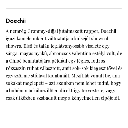
Doechii
A nemrég Grammy-díjjal jutalmazott rapper, Doechii
igazi kaméleonként változtatja a külsejét showról
showra. Első és talán leglátványosabb viselete egy
sárga, magas nyakú, abroncsos Valentino estélyi volt, de
a Chloé bemutatójára például egy légies, fodros
rózsaszín ruhát választott, amit sok-sok kiegészítővel és
egy szőrme stólával kombinált. Mezítláb vonult be, ami
sokakat meglepett – azt azonban nem lehet tudni, hogy
a bohém márkához illően direkt így tervezte-e, vagy
csak útközben szabadult meg a kényelmetlen cipőjétől.