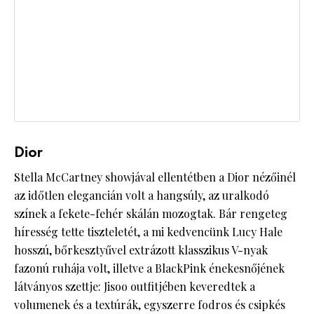
Dior
Stella McCartney showjával ellentétben a Dior nézőinél
az időtlen elegancián volt a hangsúly, az uralkodó
színek a fekete-fehér skálán mozogtak. Bár rengeteg
híresség tette tiszteletét, a mi kedvencünk Lucy Hale
hosszú, bőrkesztyűvel extrázott klasszikus V-nyak
fazonú ruhája volt, illetve a BlackPink énekesnőjének
látványos szettje: Jisoo outfitjében keveredtek a
volumenek és a textúrák, egyszerre fodros és csipkés