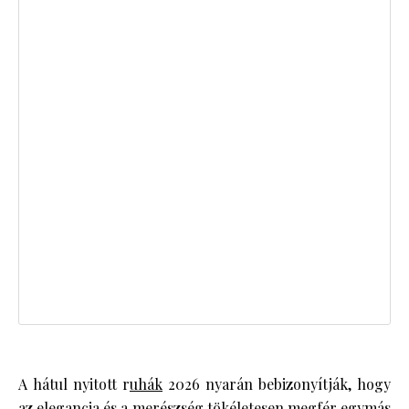
A hátul nyitott r
uhák
2026 nyarán bebizonyítják, hogy
az elegancia és a merészség tökéletesen megfér egymás