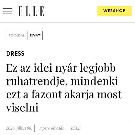
WEBSHOP
DIVAT
FŐOLDAL
DIVAT
ELLE DIGITAL
DRESS
GOURMET AWARDS
Ez az idei nyár legjobb
SZÉPSÉG
ruhatrendje, mindenki
KULTÚRA
ezt a fazont akarja most
PSZICHÉ
viselni
ÉLETMÓD
2026. július 08.
3 perc olvasás
ELLE
PÁRKAPCSOLAT