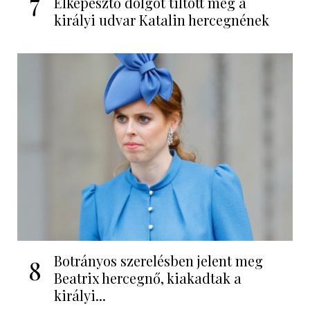
7
Elképesztő dolgot tiltott meg a
királyi udvar Katalin hercegnének
Botrányos szerelésben jelent meg
8
Beatrix hercegnő, kiakadtak a
királyi...