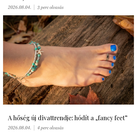
2026.08.04.
3 perc olvasás
A hőség új divattrendje: hódít a „fancy feet”
2026.08.04.
4 perc olvasás