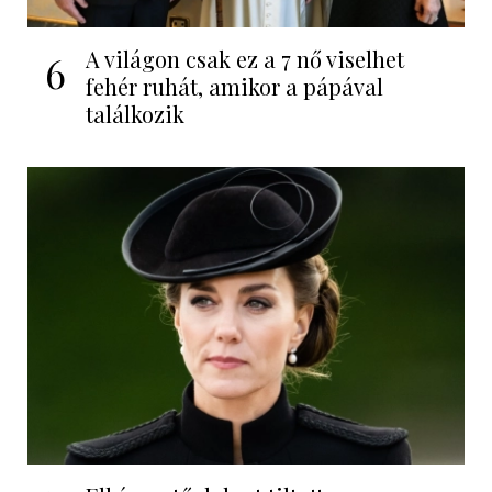
A világon csak ez a 7 nő viselhet
6
fehér ruhát, amikor a pápával
találkozik