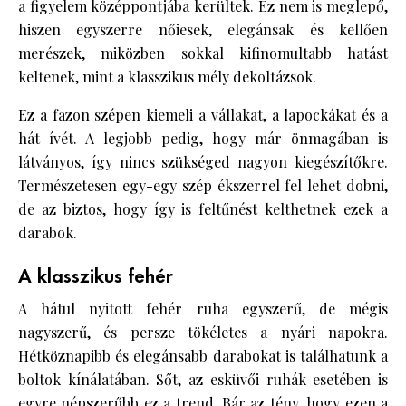
a figyelem középpontjába kerültek. Ez nem is meglepő,
hiszen egyszerre nőiesek, elegánsak és kellően
merészek, miközben sokkal kifinomultabb hatást
keltenek, mint a klasszikus mély dekoltázsok.
Ez a fazon szépen kiemeli a vállakat, a lapockákat és a
hát ívét. A legjobb pedig, hogy már önmagában is
látványos, így nincs szükséged nagyon kiegészítőkre.
Természetesen egy-egy szép ékszerrel fel lehet dobni,
de az biztos, hogy így is feltűnést kelthetnek ezek a
darabok.
A klasszikus fehér
A hátul nyitott fehér ruha egyszerű, de mégis
nagyszerű, és persze tökéletes a nyári napokra.
Hétköznapibb és elegánsabb darabokat is találhatunk a
boltok kínálatában. Sőt, az esküvői ruhák esetében is
egyre népszerűbb ez a trend. Bár az tény, hogy ezen a