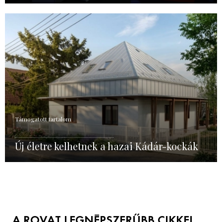
Támogatott tartalom
Új életre kelhetnek a hazai Kádár-kockák
A ROVAT LEGNÉPSZERŰBB CIKKEI