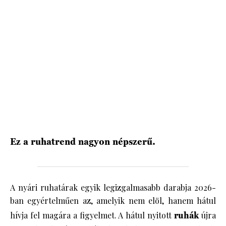
HÍRLEVÉL
Ez a ruhatrend nagyon népszerű.
A nyári ruhatárak egyik legizgalmasabb darabja 2026-
ban egyértelműen az, amelyik nem elöl, hanem hátul
hívja fel magára a figyelmet. A hátul nyitott
ruhák
újra