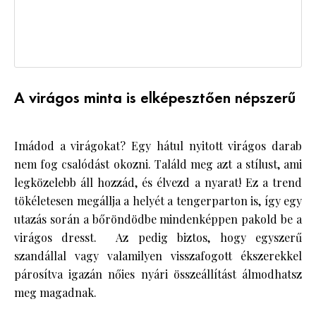
A virágos minta is elképesztően népszerű
Imádod a virágokat? Egy hátul nyitott virágos darab
nem fog csalódást okozni. Találd meg azt a stílust, ami
legközelebb áll hozzád, és élvezd a nyarat! Ez a trend
tökéletesen megállja a helyét a tengerparton is, így egy
utazás során a bőröndödbe mindenképpen pakold be a
virágos dresst. Az pedig biztos, hogy egyszerű
szandállal vagy valamilyen visszafogott ékszerekkel
párosítva igazán nőies nyári összeállítást álmodhatsz
meg magadnak.