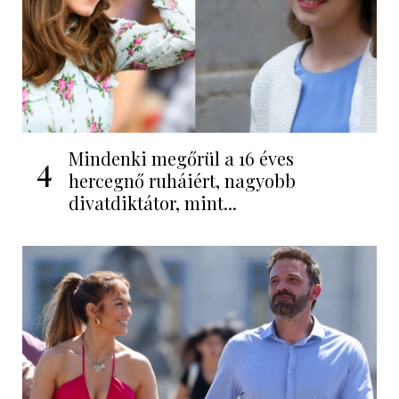
Mindenki megőrül a 16 éves
4
hercegnő ruháiért, nagyobb
divatdiktátor, mint...