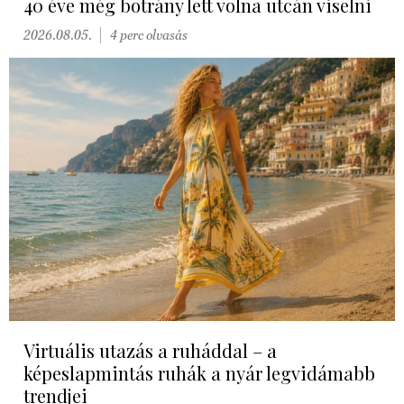
40 éve még botrány lett volna utcán viselni
2026.08.05.
4 perc olvasás
Virtuális utazás a ruháddal – a
képeslapmintás ruhák a nyár legvidámabb
trendjei