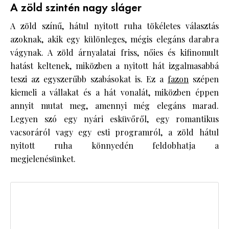
A zöld szintén nagy sláger
A zöld színű, hátul nyitott ruha tökéletes választás
azoknak, akik egy különleges, mégis elegáns darabra
vágynak. A zöld árnyalatai friss, nőies és kifinomult
hatást keltenek, miközben a nyitott hát izgalmasabbá
teszi az egyszerűbb szabásokat is. Ez a
fazon
szépen
kiemeli a vállakat és a hát vonalát, miközben éppen
annyit mutat meg, amennyi még elegáns marad.
Legyen szó egy nyári esküvőről, egy romantikus
vacsoráról vagy egy esti programról, a zöld hátul
nyitott ruha könnyedén feldobhatja a
megjelenésünket.