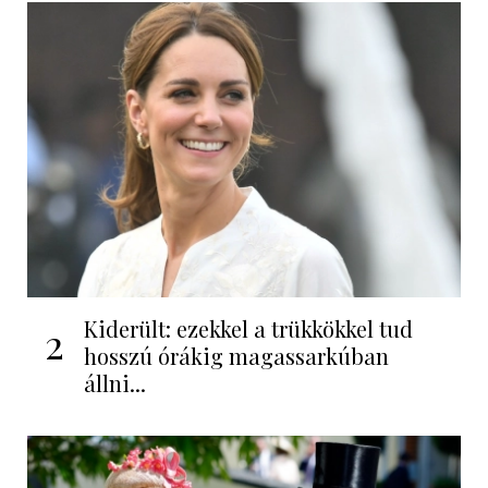
Kiderült: ezekkel a trükkökkel tud
2
hosszú órákig magassarkúban
állni...