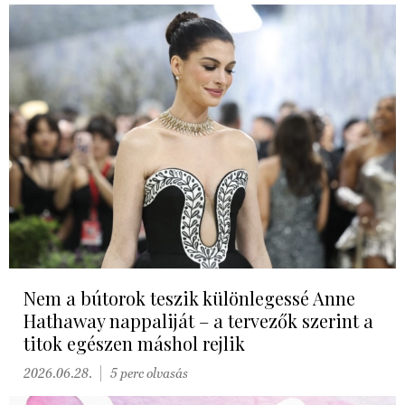
Nem a bútorok teszik különlegessé Anne
Hathaway nappaliját – a tervezők szerint a
titok egészen máshol rejlik
2026.06.28.
5 perc olvasás