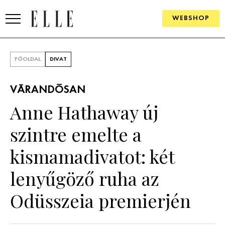
WEBSHOP
DIVAT
FŐOLDAL
DIVAT
ELLE DIGITAL
VÁRANDÓSAN
GOURMET AWARDS
Anne Hathaway új
SZÉPSÉG
szintre emelte a
KULTÚRA
kismamadivatot: két
PSZICHÉ
lenyűgöző ruha az
Odüsszeia premierjén
ÉLETMÓD
PÁRKAPCSOLAT