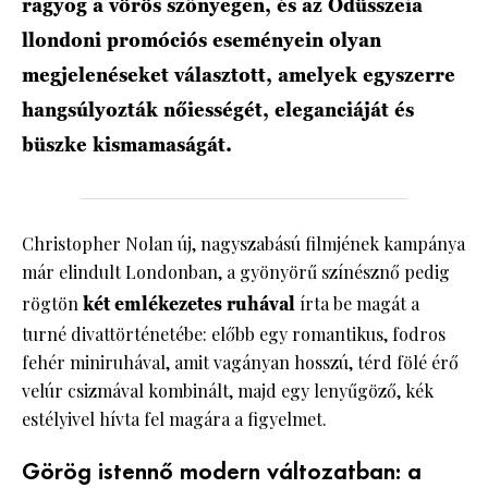
ragyog a vörös szőnyegen, és az Odüsszeia
llondoni promóciós eseményein olyan
megjelenéseket választott, amelyek egyszerre
hangsúlyozták nőiességét, eleganciáját és
büszke kismamaságát.
Christopher Nolan új, nagyszabású filmjének kampánya
már elindult Londonban, a gyönyörű színésznő pedig
rögtön
két emlékezetes ruhával
írta be magát a
turné divattörténetébe: előbb egy romantikus, fodros
fehér miniruhával, amit vagányan hosszú, térd fölé érő
velúr csizmával kombinált, majd egy lenyűgöző, kék
estélyivel hívta fel magára a figyelmet.
Görög istennő modern változatban: a