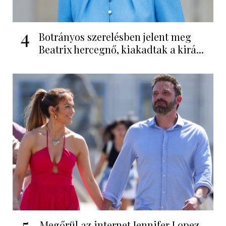
4
Botrányos szerelésben jelent meg
Beatrix hercegnő, kiakadtak a kirá...
5
Megőrül az internet Jennifer Lopez