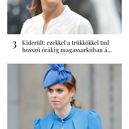
3
Kiderült: ezekkel a trükkökkel tud
hosszú órákig magassarkúban á...