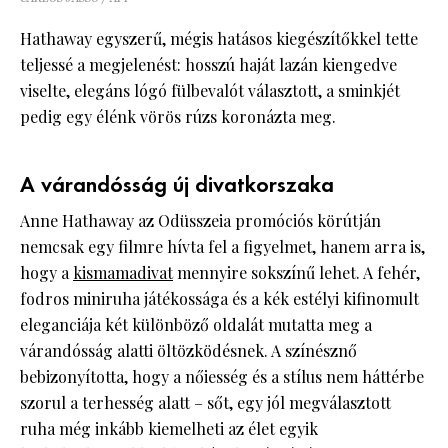
Hathaway egyszerű, mégis hatásos kiegészítőkkel tette
teljessé a megjelenést: hosszú haját lazán kiengedve
viselte, elegáns lógó fülbevalót választott, a sminkjét
pedig egy élénk vörös rúzs koronázta meg.
A várandósság új divatkorszaka
Anne Hathaway az Odüsszeia promóciós körútján
nemcsak egy filmre hívta fel a figyelmet, hanem arra is,
hogy a
kismamadivat
mennyire sokszínű lehet. A fehér,
fodros miniruha játékossága és a kék estélyi kifinomult
eleganciája két különböző oldalát mutatta meg a
várandósság alatti öltözködésnek. A színésznő
bebizonyította, hogy a nőiesség és a stílus nem háttérbe
szorul a terhesség alatt – sőt, egy jól megválasztott
ruha még inkább kiemelheti az élet egyik