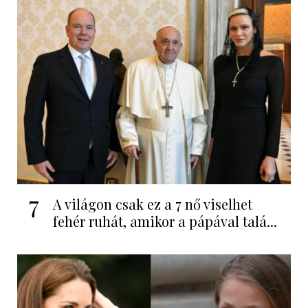
7
A világon csak ez a 7 nő viselhet
fehér ruhát, amikor a pápával talá...