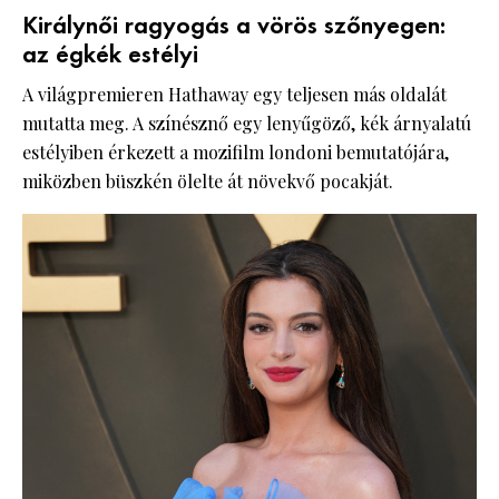
Királynői ragyogás a vörös szőnyegen:
az égkék estélyi
A világpremieren Hathaway egy teljesen más oldalát
mutatta meg. A színésznő egy lenyűgöző, kék árnyalatú
estélyiben érkezett a mozifilm londoni bemutatójára,
miközben büszkén ölelte át növekvő pocakját.