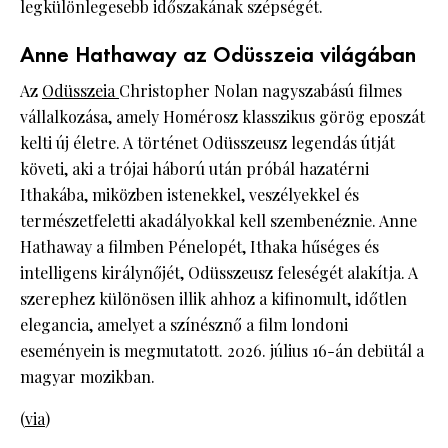
legkülönlegesebb időszakának szépségét.
Anne Hathaway az Odüsszeia világában
Az
Odüsszeia
Christopher Nolan nagyszabású filmes
vállalkozása, amely Homérosz klasszikus görög eposzát
kelti új életre. A történet Odüsszeusz legendás útját
követi, aki a trójai háború után próbál hazatérni
Ithakába, miközben istenekkel, veszélyekkel és
természetfeletti akadályokkal kell szembenéznie. Anne
Hathaway a filmben Pénelopét, Ithaka hűséges és
intelligens királynőjét, Odüsszeusz feleségét alakítja. A
szerephez különösen illik ahhoz a kifinomult, időtlen
elegancia, amelyet a színésznő a film londoni
eseményein is megmutatott. 2026. július 16-án debütál a
magyar mozikban.
(
via
)