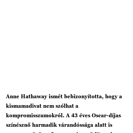
HÍRLEVÉL
Anne Hathaway ismét bebizonyította, hogy a
kismamadivat nem szólhat a
kompromisszumokról. A 43 éves Oscar-díjas
színésznő harmadik várandóssága alatt is