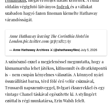
romantikus,
mégis erőteljes hatást keltettek. A ruha
oldalán végigfutó látványos
fodrok
és a vállakat
szabadon hagyó fazon finoman kiemelte Hathaway
várandósságát.
Anne Hathaway leaving The Corinthia Hotel in
London.
pic.twitter.com/gcp7xBz7Ay
— Anne Hathaway Archives ⚔️ (@ahathawayfiles)
July 5, 2026
A színésznő ezzel a megjelenéssel megmutatta, hogy a
kismamaruha lehet játékos, kifinomult és divatközpontú
is – nem csupán kényelmes választás. A könnyed nyári
összeállítást barna, térd fölé érő velúr csizmával,
Trussardi napszemüveggel, Bvlgari ékszerekkel és egy
vintage Chanel táskával egészítette ki. A stylingért
ezúttal is régi munkatársa, Erin Walsh felelt.