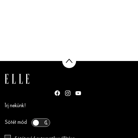
Írj nekünk!
Sötét mód