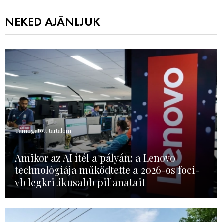
NEKED AJÁNLJUK
Támogatott tartalom
Amikor az AI ítél a pályán: a Lenovo
technológiája működtette a 2026-os foci-
vb legkritikusabb pillanatait