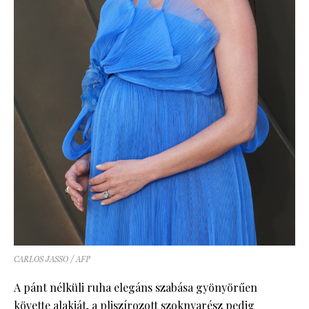
CARLOS JASSO / AFP
A pánt nélküli ruha elegáns szabása gyönyörűen
követte alakját, a pliszírozott szoknyarész pedig