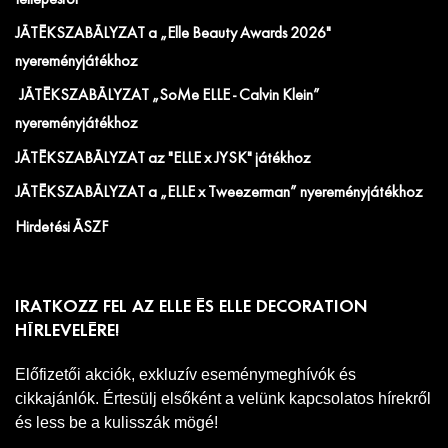
JÁTÉKSZABÁLYZAT a „Elle Beauty Awards 2026"
nyereményjátékhoz
JÁTÉKSZABÁLYZAT „SoMe ELLE - Calvin Klein”
nyereményjátékhoz
JÁTÉKSZABÁLYZAT az "ELLE x JYSK" játékhoz
JÁTÉKSZABÁLYZAT a „ELLE x Tweezerman” nyereményjátékhoz
Hirdetési ÁSZF
IRATKOZZ FEL AZ ELLE ÉS ELLE DECORATION
HÍRLEVELÉRE!
Előfizetői akciók, exkluzív eseménymeghívók és
cikkajánlók. Értesülj elsőként a velünk kapcsolatos hírekről
és less be a kulisszák mögé!