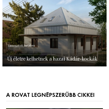
Támogatott tartalom
Új életre kelhetnek a hazai Kádár-kockák
A ROVAT LEGNÉPSZERŰBB CIKKEI