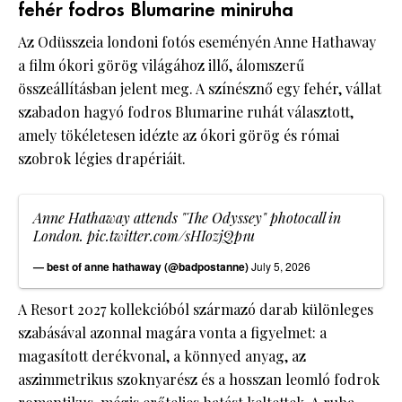
fehér fodros Blumarine miniruha
Az Odüsszeia londoni fotós eseményén Anne Hathaway
a film ókori görög világához illő, álomszerű
összeállításban jelent meg. A színésznő egy fehér, vállat
szabadon hagyó fodros Blumarine ruhát választott,
amely tökéletesen idézte az ókori görög és római
szobrok légies drapériáit.
Anne Hathaway attends "The Odyssey" photocall in
London.
pic.twitter.com/sHIozjQp1u
— best of anne hathaway (@badpostanne)
July 5, 2026
A Resort 2027 kollekcióból származó darab különleges
szabásával azonnal magára vonta a figyelmet: a
magasított derékvonal, a könnyed anyag, az
aszimmetrikus szoknyarész és a hosszan leomló fodrok