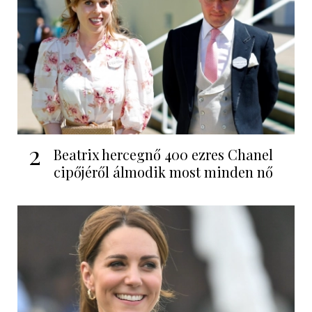
2
Beatrix hercegnő 400 ezres Chanel
cipőjéről álmodik most minden nő