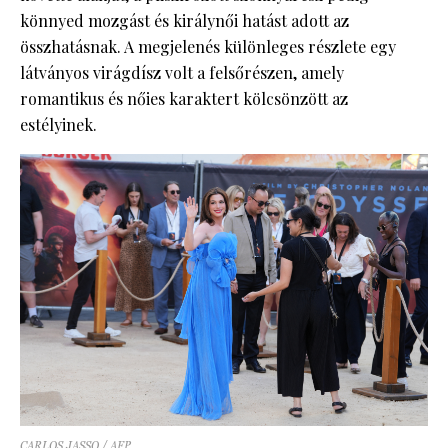
könnyed mozgást és királynői hatást adott az
összhatásnak. A megjelenés különleges részlete egy
látványos virágdísz volt a felsőrészen, amely
romantikus és nőies karaktert kölcsönzött az
estélyinek.
CARLOS JASSO / AFP