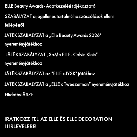
ELLE Beauty Awards - Adatkezelési tájékoztató.
SZABÁLYZAT a jogellenes tartalmú hozzászólások elleni
fellépésről
JÁTÉKSZABÁLYZAT a „Elle Beauty Awards 2026"
nyereményjátékhoz
JÁTÉKSZABÁLYZAT „SoMe ELLE - Calvin Klein”
nyereményjátékhoz
JÁTÉKSZABÁLYZAT az "ELLE x JYSK" játékhoz
JÁTÉKSZABÁLYZAT a „ELLE x Tweezerman” nyereményjátékhoz
Hirdetési ÁSZF
IRATKOZZ FEL AZ ELLE ÉS ELLE DECORATION
HÍRLEVELÉRE!