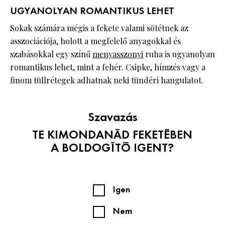
UGYANOLYAN ROMANTIKUS LEHET
Sokak számára mégis a fekete valami sötétnek az
asszociációja, holott a megfelelő anyagokkal és
szabásokkal egy színű
menyasszonyi
ruha is ugyanolyan
romantikus lehet, mint a fehér. Csipke, hímzés vagy a
finom tüllrétegek adhatnak neki tündéri hangulatot.
Szavazás
TE KIMONDANÁD FEKETÉBEN
A BOLDOGÍTÓ IGENT?
Igen
Nem