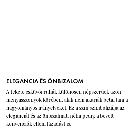
ELEGANCIA ÉS ÖNBIZALOM
A fekete
esküvői
ruhák különösen népszerűek azon
menyasszonyok körében, akik nem akarják betartani a
hagyományos irányelveket. Ez a szín szimbolizálja az
eleganciát és az önbizalmat, néha pedig a bevett
konvenciók elleni lázadást is.