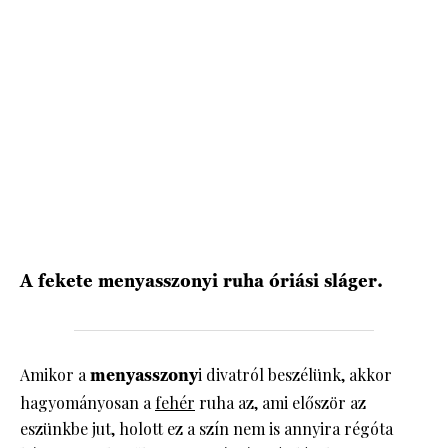
HÍRLEVÉL
A fekete menyasszonyi ruha óriási sláger.
Amikor a
menyasszony
i divatról beszélünk, akkor
hagyományosan a
fehér
ruha az, ami először az
eszünkbe jut, holott ez a szín nem is annyira régóta