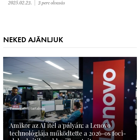
2025.02.23.
3 perc olvasás
NEKED AJÁNLJUK
Támogatott tartalom
Amikor az AI ítél a pályán: a Lenovo
technológiája működtette a 2026-os foci-