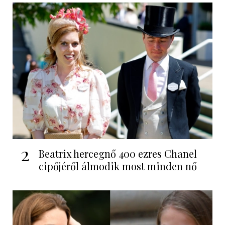
2
Beatrix hercegnő 400 ezres Chanel
cipőjéről álmodik most minden nő