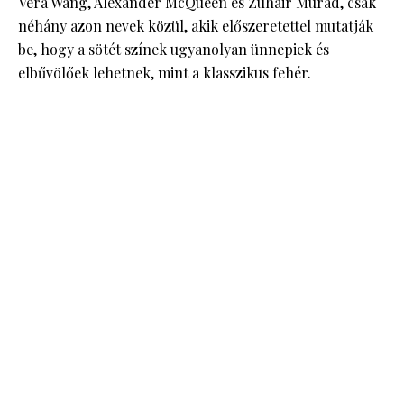
Vera Wang, Alexander McQueen és Zuhair Murad, csak
néhány azon nevek közül, akik előszeretettel mutatják
be, hogy a sötét színek ugyanolyan ünnepiek és
elbűvölőek lehetnek, mint a klasszikus fehér.