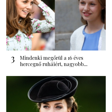
3
Mindenki megőrül a 16 éves
hercegnő ruháiért, nagyobb...