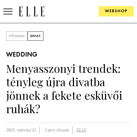
WEBSHOP
DIVAT
FŐOLDAL
DIVAT
ELLE DIGITAL
WEDDING
GOURMET AWARDS
Menyasszonyi trendek:
SZÉPSÉG
tényleg újra divatba
KULTÚRA
jönnek a fekete esküvői
PSZICHÉ
ruhák?
ÉLETMÓD
2025. március 21.
2 perc olvasás
ELLE
PÁRKAPCSOLAT