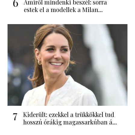
6
Amiről mindenki beszél: sorra
estek el a modellek a Milan...
7
Kiderült: ezekkel a trükkökkel tud
hosszú órákig magassarkúban á...