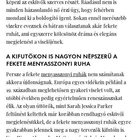
képezi az esküvők szerves részét. Ráadásul nem is
minden házasulandó nő érzi úgy, hogy fehérben
mondani ki a boldogító igent. Sokan ennél merészebb
vizekre eveznek és bátran választanak akár fekete
ruhát, ami egyszerre kölcsönöz dráma és elegáns
megjelenést a viselőjének.
A KIFUTÓKON IS NAGYON NÉPSZERŰ A
FEKETE MENYASSZONYI RUHA
Persze a fekete
menyasszonyi ruhák
nem számítanak
akkora újdonságnak. Európa egyes vidékein például a
19. században meglehetősen gyakori viselet volt, az
utóbbi években pedig egyértelműen reneszánszukat
élik. Az olyan úttörők, mint Sarah Jessica Parker
feltűnést keltettek már korábban rendhagyó esküvői
megjelenésükkel, de a fekete menyasszonyi ruhák egyre
gyakrabban jelennek meg a nagy tervezők kifutóin is.