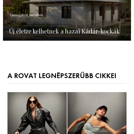
Támogatott tartalom
Új életre kelhetnek a hazai Kádár-kockák
A ROVAT LEGNÉPSZERŰBB CIKKEI