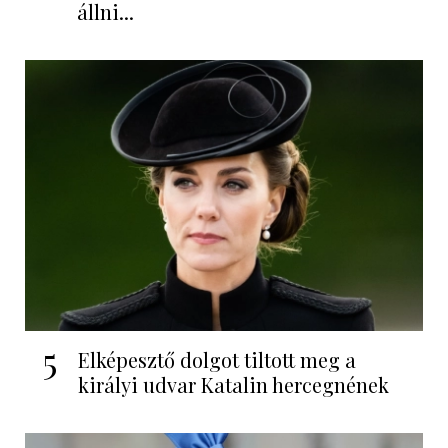
állni...
5
Elképesztő dolgot tiltott meg a
királyi udvar Katalin hercegnének