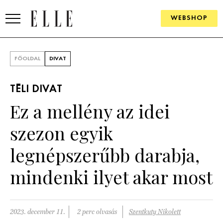
WEBSHOP
DIVAT
FŐOLDAL
DIVAT
ELLE DIGITAL
TÉLI DIVAT
GOURMET AWARDS
Ez a mellény az idei
SZÉPSÉG
szezon egyik
KULTÚRA
legnépszerűbb darabja,
PSZICHÉ
mindenki ilyet akar most
ÉLETMÓD
2023. december 11.
2 perc olvasás
Szentkuty Nikolett
PÁRKAPCSOLAT