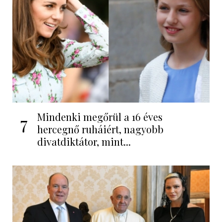
Mindenki megőrül a 16 éves
7
hercegnő ruháiért, nagyobb
divatdiktátor, mint...