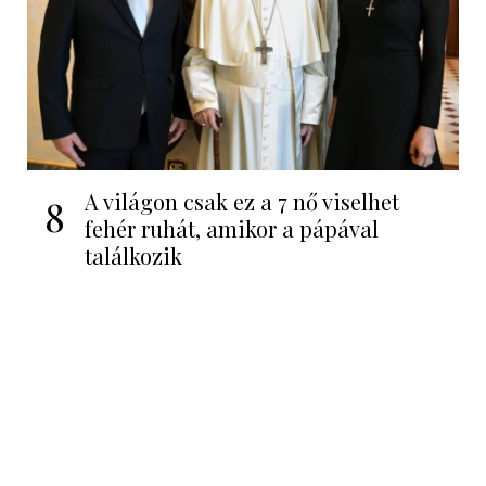
A világon csak ez a 7 nő viselhet
8
fehér ruhát, amikor a pápával
találkozik