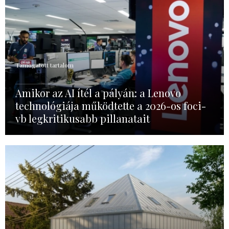
Támogatott tartalom
Amikor az AI ítél a pályán: a Lenovo
technológiája működtette a 2026-os foci-
vb legkritikusabb pillanatait