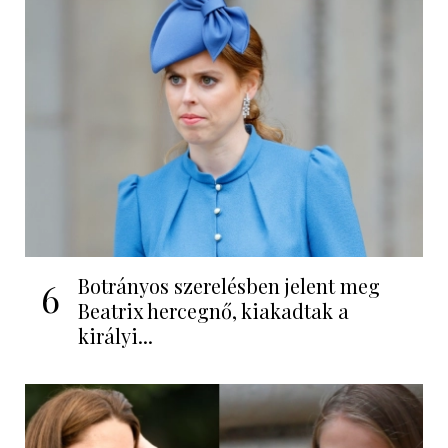
Botrányos szerelésben jelent meg
6
Beatrix hercegnő, kiakadtak a
királyi...