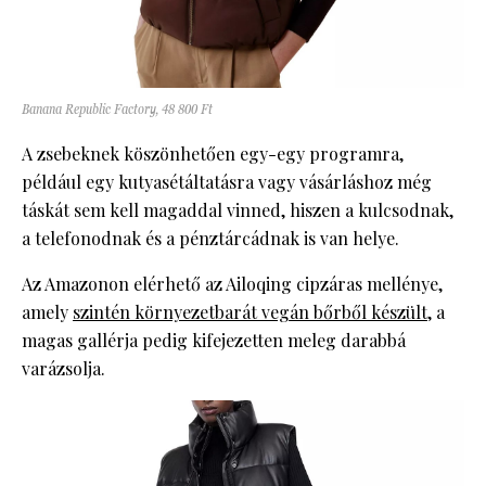
Banana Republic Factory, 48 800 Ft
A zsebeknek köszönhetően egy-egy programra,
például egy kutyasétáltatásra vagy vásárláshoz még
táskát sem kell magaddal vinned, hiszen a kulcsodnak,
a telefonodnak és a pénztárcádnak is van helye.
Az Amazonon elérhető az Ailoqing cipzáras mellénye,
amely
szintén környezetbarát vegán bőrből készült
, a
magas gallérja pedig kifejezetten meleg darabbá
varázsolja.