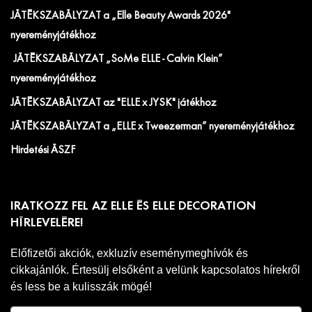
JÁTÉKSZABÁLYZAT a „Elle Beauty Awards 2026"
nyereményjátékhoz
JÁTÉKSZABÁLYZAT „SoMe ELLE - Calvin Klein”
nyereményjátékhoz
JÁTÉKSZABÁLYZAT az "ELLE x JYSK" játékhoz
JÁTÉKSZABÁLYZAT a „ELLE x Tweezerman” nyereményjátékhoz
Hirdetési ÁSZF
IRATKOZZ FEL AZ ELLE ÉS ELLE DECORATION
HÍRLEVELÉRE!
Előfizetői akciók, exkluzív eseménymeghívók és
cikkajánlók. Értesülj elsőként a velünk kapcsolatos hírekről
és less be a kulisszák mögé!