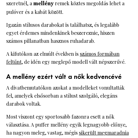
szeretnél, a
mellény
remek köztes megoldás lehet a
pulóver és a kabát között.
Igazán stílusos darabokat is találhatsz, és legalább
egyet érdemes mindenkinek beszereznie, hiszen
számos pillanatban hasznos ruhadarab.
A kifutókon az elmúlt években is
számos formában
feltűnt
, de idén egy meglepő modell vált népszerűvé.
A mellény ezért vált a nők kedvencévé
A divatbemutatókon azokat a modelleket vonultatták
fel, amelyek elsősorban a stílust szolgáló, elegáns
darabok voltak.
Most viszont egy sportosabb fazonra esett a nők
választása. A puffer mellény egyik legnagyobb előnye,
ha nagyon meleg, vastag, mégis
sikerült megmaradnia