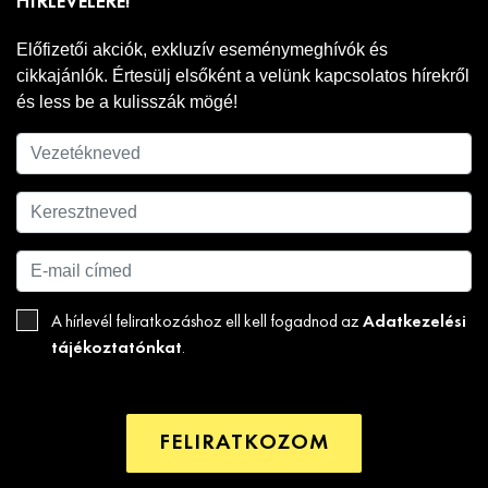
HÍRLEVELÉRE!
Előfizetői akciók, exkluzív eseménymeghívók és
cikkajánlók. Értesülj elsőként a velünk kapcsolatos hírekről
és less be a kulisszák mögé!
Adatkezelési
A hírlevél feliratkozáshoz ell kell fogadnod az
tájékoztatónkat
.
FELIRATKOZOM