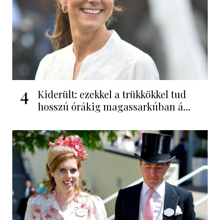
4
Kiderült: ezekkel a trükkökkel tud
hosszú órákig magassarkúban á...