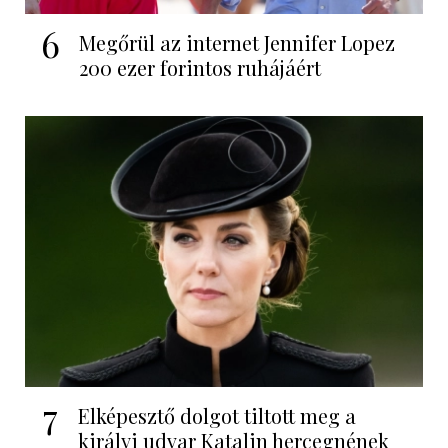
6
Megőrül az internet Jennifer Lopez
200 ezer forintos ruhájáért
7
Elképesztő dolgot tiltott meg a
királyi udvar Katalin hercegnének