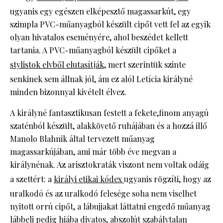
ugyanis egy egészen elképesztő magassarkút, egy
szimpla PVC-műanyagból készült cipőt vett fel az egyik
olyan hivatalos eseményére, ahol beszédet kellett
tartania. A PVC-műanyagból készült cipőket a
stylistok elvből elutasítják
,
mert szerintük szinte
senkinek sem állnak jól, ám ez alól Letícia királyné
minden bizonnyal kivételt élvez.
A királyné fantasztikusan festett a fekete,finom anyagú
szaténból készült, alakkövető ruhájában és a hozzá illő
Manolo Blahnik által tervezett műanyag
magassarkújában, ami már több éve megvan a
királynénak. Az arisztokraták viszont nem voltak odáig
a szettért: a
királyi etikai kódex
ugyanis rögzíti, hogy az
uralkodó és az uralkodó felesége soha nem viselhet
nyitott orrú cipőt, a lábujjakat láttatni engedő műanyag
lábbeli pedig hiába divatos, abszolút szabálytalan