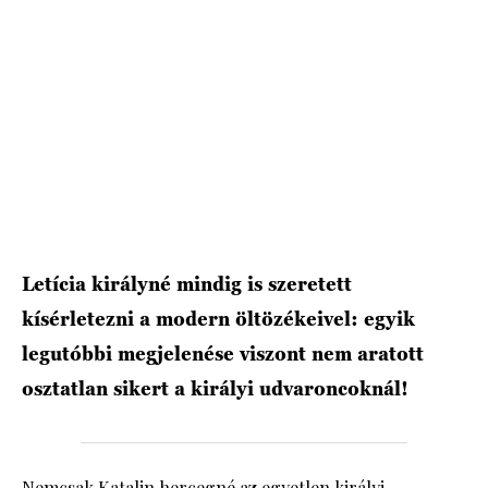
HÍRLEVÉL
Letícia királyné mindig is szeretett
kísérletezni a modern öltözékeivel: egyik
legutóbbi megjelenése viszont nem aratott
osztatlan sikert a királyi udvaroncoknál!
Nemcsak
Katalin hercegné
az egyetlen királyi