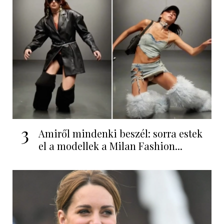
3
Amiről mindenki beszél: sorra estek
el a modellek a Milan Fashion...