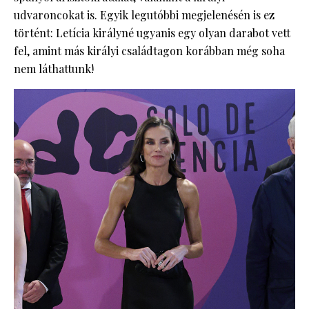
udvaroncokat is. Egyik legutóbbi megjelenésén is ez
történt: Letícia királyné ugyanis egy olyan darabot vett
fel, amint más királyi családtagon korábban még soha
nem láthattunk!