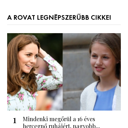
A ROVAT LEGNÉPSZERŰBB CIKKEI
1
Mindenki megőrül a 16 éves
hercegnő ruháiért, nagyobb...