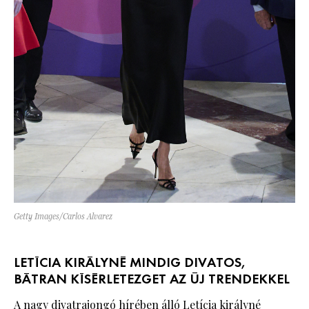
Getty Images/Carlos Alvarez
LETÍCIA KIRÁLYNÉ MINDIG DIVATOS,
BÁTRAN KÍSÉRLETEZGET AZ ÚJ TRENDEKKEL
A nagy
divatrajongó hírében álló Letícia királyné