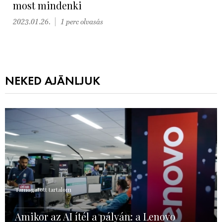
most mindenki
2023.01.26.
1 perc olvasás
NEKED AJÁNLJUK
Támogatott tartalom
Amikor az AI ítél a pályán: a Lenovo