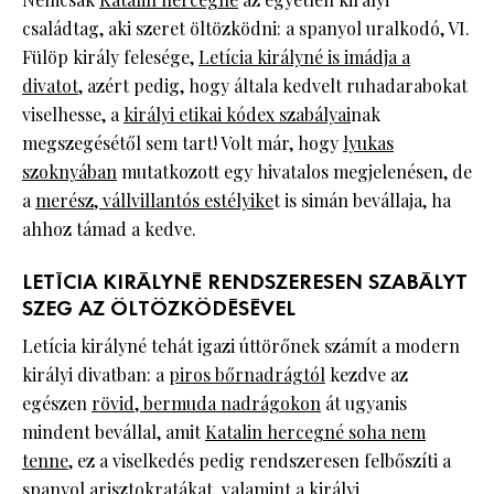
családtag, aki szeret öltözködni: a spanyol uralkodó, VI.
Fülöp király felesége,
Letícia királyné is imádja a
divatot
, azért pedig, hogy általa kedvelt ruhadarabokat
viselhesse, a
királyi etikai kódex szabályai
nak
megszegésétől sem tart! Volt már, hogy
lyukas
szoknyában
mutatkozott egy hivatalos megjelenésen, de
a
merész, vállvillantós estélyike
t is simán bevállaja, ha
ahhoz támad a kedve.
LETÍCIA KIRÁLYNÉ RENDSZERESEN SZABÁLYT
SZEG AZ ÖLTÖZKÖDÉSÉVEL
Letícia királyné tehát igazi úttörőnek számít a modern
királyi divatban: a
piros bőrnadrágtól
kezdve az
egészen
rövid, bermuda nadrágokon
át ugyanis
mindent bevállal, amit
Katalin hercegné soha nem
tenne,
ez a viselkedés pedig rendszeresen felbőszíti a
spanyol arisztokratákat, valamint a királyi