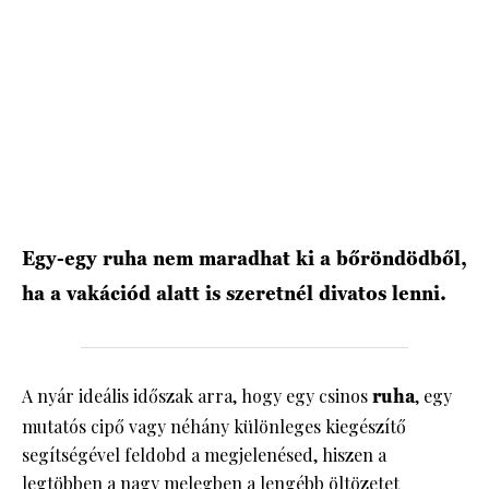
HÍRLEVÉL
Egy-egy ruha nem maradhat ki a bőröndödből,
ha a vakációd alatt is szeretnél divatos lenni.
A nyár ideális időszak arra, hogy egy csinos
ruha
, egy
mutatós cipő vagy néhány különleges kiegészítő
segítségével feldobd a megjelenésed, hiszen a
legtöbben a nagy melegben a lengébb öltözetet