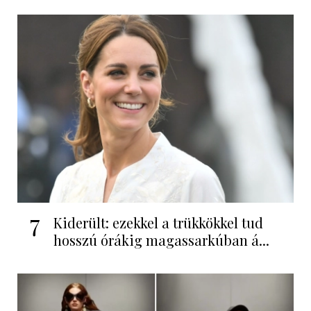
7
Kiderült: ezekkel a trükkökkel tud
hosszú órákig magassarkúban á...