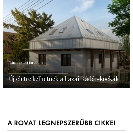
Támogatott tartalom
Új életre kelhetnek a hazai Kádár-kockák
A ROVAT LEGNÉPSZERŰBB CIKKEI