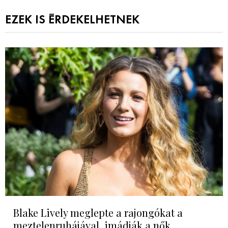
EZEK IS ÉRDEKELHETNEK
Blake Lively meglepte a rajongókat a
meztelenruhájával, imádják a nők