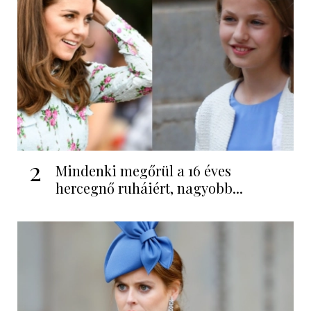
2
Mindenki megőrül a 16 éves
hercegnő ruháiért, nagyobb...