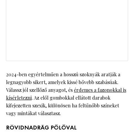
2024-ben egyértelműen a hosszú szoknyák aratják a
legnagyobb sikert, amelyek kissé bővebb szabásúak.
Válassz jól szellőző anyagot, és
érdemes a fazonokkal is
kísérletezni
. Az elől gombokkal ellátott darabok
kifejezetten szexik, különösen ha feltűnőbb színeket
vagy mintákat választasz.
RÖVIDNADRÁG PÓLÓVAL