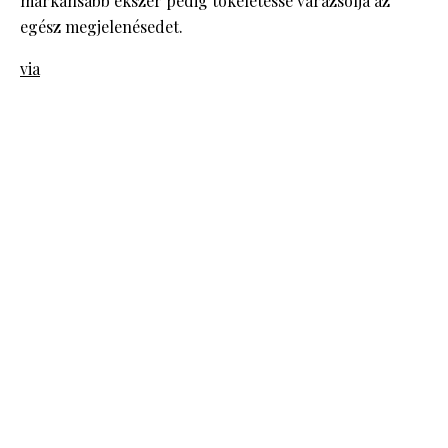
markánsabb ékszer pedig tökéletessé varázsolja az
egész megjelenésedet.
via