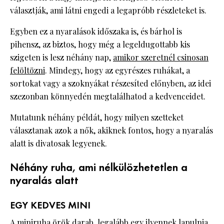
választják, ami látni engedi a legapróbb részleteket is.
Egyben ez a nyaralások időszaka is, és bárhol is
pihensz, az biztos, hogy még a legeldugottabb kis
szigeten is lesz néhány nap,
amikor szeretnél csinosan
felöltözni
. Mindegy, hogy az egyrészes ruhákat, a
sortokat vagy a szoknyákat részesíted előnyben, az idei
szezonban könnyedén megtalálhatod a kedvenceidet.
Mutatunk néhány példát, hogy milyen szetteket
választanak azok a nők, akiknek fontos, hogy a nyaralás
alatt is divatosak legyenek.
Néhány ruha, ami nélkülözhetetlen a
nyaralás alatt
EGY KEDVES MINI
A miniruha örök darab, legalább egy ilyennek lapulnia