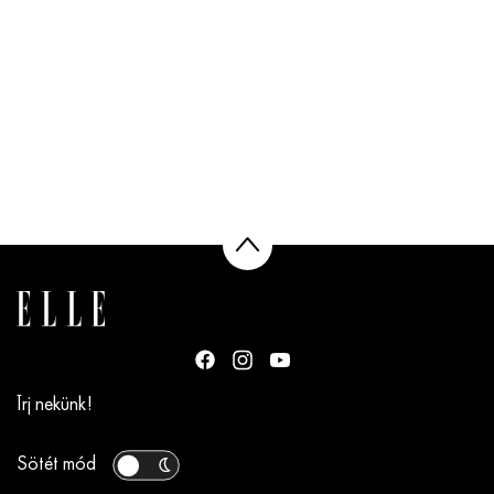
Írj nekünk!
Sötét mód