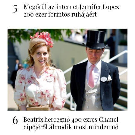
5
Megőrül az internet Jennifer Lopez
200 ezer forintos ruhájáért
6
Beatrix hercegnő 400 ezres Chanel
cipőjéről álmodik most minden nő