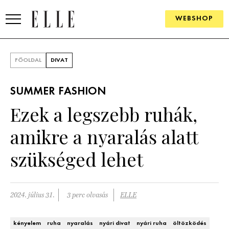
WEBSHOP
DIVAT
FŐOLDAL
DIVAT
ELLE DIGITAL
SUMMER FASHION
GOURMET AWARDS
Ezek a legszebb ruhák,
SZÉPSÉG
amikre a nyaralás alatt
KULTÚRA
szükséged lehet
PSZICHÉ
2024. július 31.
3 perc olvasás
ELLE
ÉLETMÓD
PÁRKAPCSOLAT
kényelem
ruha
nyaralás
nyári divat
nyári ruha
öltözködés