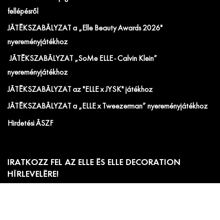
fellépésről
JÁTÉKSZABÁLYZAT a „Elle Beauty Awards 2026"
nyereményjátékhoz
JÁTÉKSZABÁLYZAT „SoMe ELLE - Calvin Klein”
nyereményjátékhoz
JÁTÉKSZABÁLYZAT az "ELLE x JYSK" játékhoz
JÁTÉKSZABÁLYZAT a „ELLE x Tweezerman” nyereményjátékhoz
Hirdetési ÁSZF
IRATKOZZ FEL AZ ELLE ÉS ELLE DECORATION
HÍRLEVELÉRE!
Előfizetői akciók, exkluzív eseménymeghívók és
cikkajánlók. Értesülj elsőként a velünk kapcsolatos hírekről
és less be a kulisszák mögé!