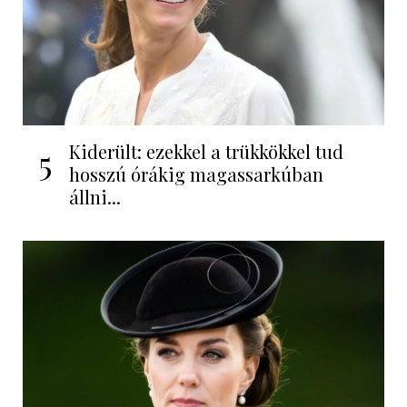
Kiderült: ezekkel a trükkökkel tud
5
hosszú órákig magassarkúban
állni...