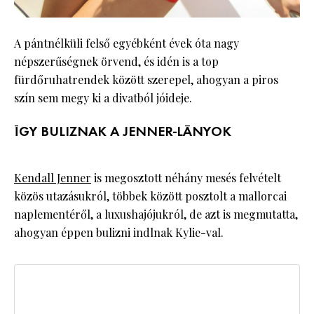
A pántnélküli felső egyébként évek óta nagy
népszerűségnek örvend, és idén is a top
fürdőruhatrendek között szerepel, ahogyan a piros
szín sem megy ki a divatból jóideje.
ÍGY BULIZNAK A JENNER-LÁNYOK
Kendall Jenner
is megosztott néhány mesés felvételt
közös utazásukról, többek között posztolt a mallorcai
naplementéről, a luxushajójukról, de azt is megmutatta,
ahogyan éppen bulizni indlnak Kylie-val.