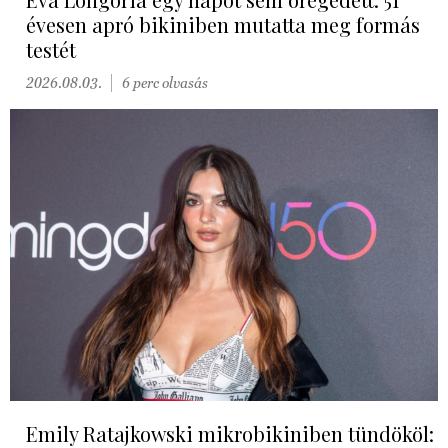
évesen apró bikiniben mutatta meg formás
testét
2026.08.03.
6 perc olvasás
Emily Ratajkowski mikrobikiniben tündököl: