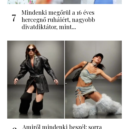
Mindenki megőrül a 16 éves
7
hercegnő ruháiért, nagyobb
divatdiktátor, mint...
Amiről mindenki beszél: sorra