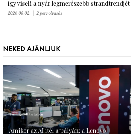
így viseli a nyár legmerészebb strandtrendjét
2026.08.02.
2 perc olvasás
NEKED AJÁNLJUK
Támogatott tartalom
Amikor az AI ítél a pályán: a Lenovo