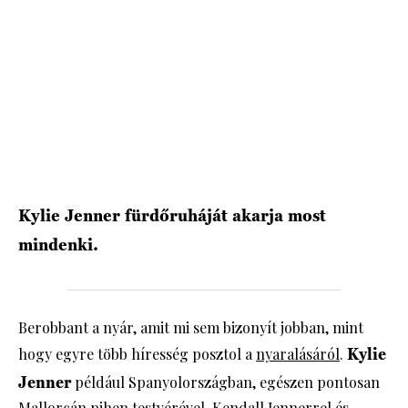
HÍRLEVÉL
Kylie Jenner fürdőruháját akarja most
mindenki.
Berobbant a nyár, amit mi sem bizonyít jobban, mint
hogy egyre több híresség posztol a
nyaralásáról
.
Kylie
Jenner
például Spanyolországban, egészen pontosan
Mallorcán pihen testvérével, Kendall Jennerrel és