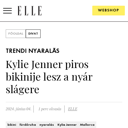
WEBSHOP
DIVAT
FŐOLDAL
DIVAT
ELLE DIGITAL
TRENDI NYARALÁS
GOURMET AWARDS
Kylie Jenner piros
SZÉPSÉG
bikinije lesz a nyár
KULTÚRA
slágere
PSZICHÉ
2024. június 04.
1 perc olvasás
ELLE
ÉLETMÓD
PÁRKAPCSOLAT
bikini
fürdőruha
nyaralás
Kylie Jenner
Mallorca