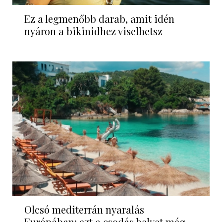
Ez a legmenőbb darab, amit idén
nyáron a bikinidhez viselhetsz
Olcsó mediterrán nyaralás
Európában: ezt a csodás helyet még