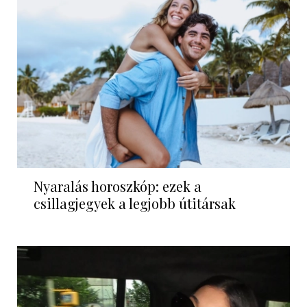
Nyaralás horoszkóp: ezek a
csillagjegyek a legjobb útitársak