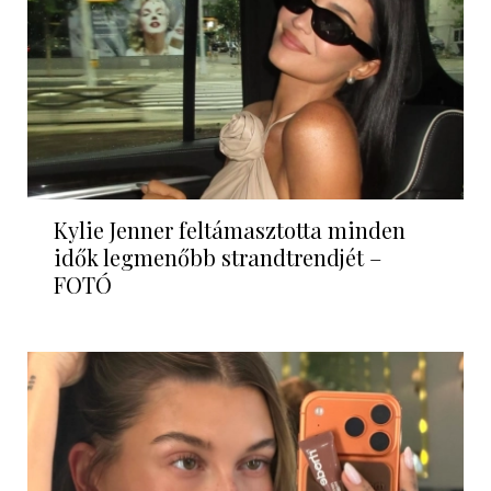
Kylie Jenner feltámasztotta minden
idők legmenőbb strandtrendjét –
FOTÓ