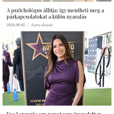
A pszichológus állítja: így mentheti meg a
párkapcsolatokat a külön nyaralás
2026.08.05.
4 perc olvasás
Eva Longoria egy napot sem öregedett: 51