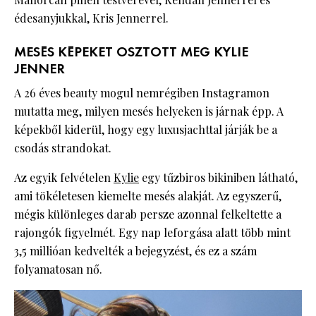
édesanyjukkal, Kris Jennerrel.
MESÉS KÉPEKET OSZTOTT MEG KYLIE
JENNER
A 26 éves beauty mogul nemrégiben Instagramon
mutatta meg, milyen mesés helyeken is járnak épp. A
képekből kiderül, hogy egy luxusjachttal járják be a
csodás strandokat.
Az egyik felvételen
Kylie
egy tűzbiros bikiniben látható,
ami tökéletesen kiemelte mesés alakját. Az egyszerű,
mégis különleges darab persze azonnal felkeltette a
rajongók figyelmét. Egy nap leforgása alatt több mint
3,5 millióan kedvelték a bejegyzést, és ez a szám
folyamatosan nő.