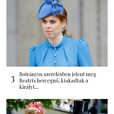
Botrányos szerelésben jelent meg
3
Beatrix hercegnő, kiakadtak a
királyi...