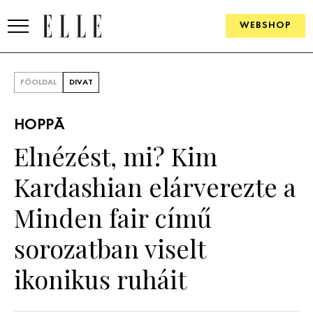
WEBSHOP
DIVAT
FŐOLDAL
DIVAT
ELLE DIGITAL
HOPPÁ
GOURMET AWARDS
Elnézést, mi? Kim
SZÉPSÉG
Kardashian elárverezte a
KULTÚRA
Minden fair című
PSZICHÉ
sorozatban viselt
ikonikus ruháit
ÉLETMÓD
PÁRKAPCSOLAT