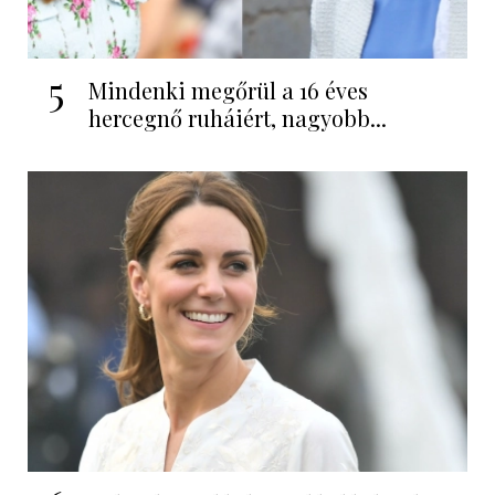
5
Mindenki megőrül a 16 éves
hercegnő ruháiért, nagyobb...