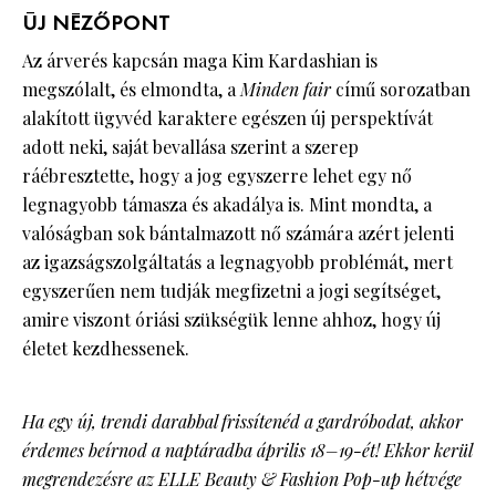
ÚJ NÉZŐPONT
Az árverés kapcsán maga Kim Kardashian is
megszólalt, és elmondta, a
Minden fair
című sorozatban
alakított ügyvéd karaktere egészen új perspektívát
adott neki, saját bevallása szerint a szerep
ráébresztette, hogy a jog egyszerre lehet egy nő
legnagyobb támasza és akadálya is. Mint mondta, a
valóságban sok bántalmazott nő számára azért jelenti
az igazságszolgáltatás a legnagyobb problémát, mert
egyszerűen nem tudják megfizetni a jogi segítséget,
amire viszont óriási szükségük lenne ahhoz, hogy új
életet kezdhessenek.
Ha egy új, trendi darabbal frissítenéd a gardróbodat, akkor
érdemes beírnod a naptáradba április 18–19-ét! Ekkor kerül
megrendezésre az ELLE Beauty & Fashion Pop-up hétvége