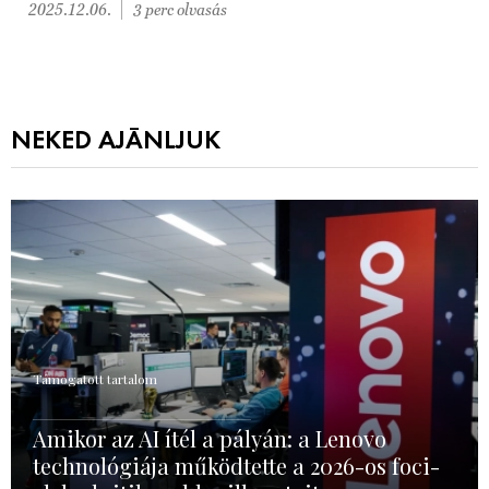
2025.12.06.
3 perc olvasás
NEKED AJÁNLJUK
Támogatott tartalom
Amikor az AI ítél a pályán: a Lenovo
technológiája működtette a 2026-os foci-