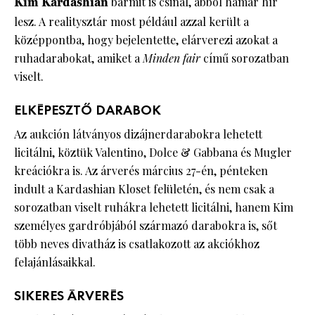
Kim Kardashian
bármit is csinál, abból hamar hír
lesz. A realitysztár most például azzal került a
középpontba, hogy bejelentette, elárverezi azokat a
ruhadarabokat, amiket a
Minden fair
című sorozatban
viselt.
ELKÉPESZTŐ DARABOK
Az aukción látványos dizájnerdarabokra lehetett
licitálni, köztük Valentino, Dolce & Gabbana és Mugler
kreációkra is. Az árverés március 27-én, pénteken
indult a Kardashian Kloset felületén, és nem csak a
sorozatban viselt ruhákra lehetett licitálni, hanem Kim
személyes gardróbjából származó darabokra is, sőt
több neves divatház is csatlakozott az akciókhoz
felajánlásaikkal.
SIKERES ÁRVERÉS