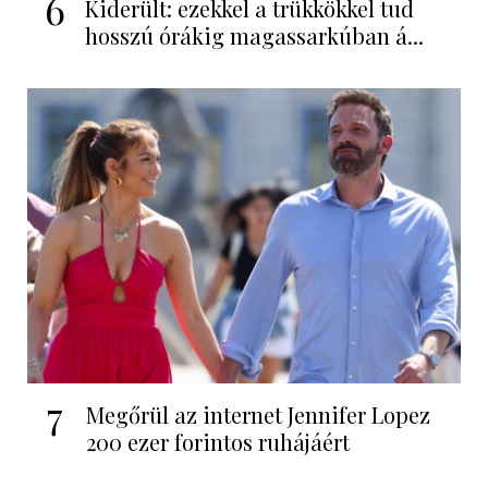
6
Kiderült: ezekkel a trükkökkel tud
hosszú órákig magassarkúban á...
7
Megőrül az internet Jennifer Lopez
200 ezer forintos ruhájáért