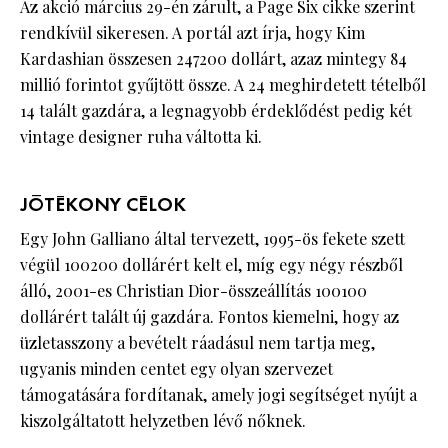
Az akció március 29-én zárult, a Page Six cikke szerint
rendkívül sikeresen. A portál azt írja, hogy Kim
Kardashian összesen 247200 dollárt, azaz mintegy 84
millió forintot gyűjtött össze. A 24 meghirdetett tételből
14 talált gazdára, a legnagyobb érdeklődést pedig két
vintage designer ruha váltotta ki.
JÓTÉKONY CÉLOK
Egy John Galliano által tervezett, 1995-ös fekete szett
végül 100200 dollárért kelt el, míg egy négy részből
álló, 2001-es Christian Dior-összeállítás 100100
dollárért talált új gazdára. Fontos kiemelni, hogy az
üzletasszony a bevételt ráadásul nem tartja meg,
ugyanis minden centet egy olyan szervezet
támogatására fordítanak, amely jogi segítséget nyújt a
kiszolgáltatott helyzetben lévő nőknek.