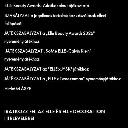
ELLE Beauty Awards - Adatkezelési tájékoztató.
SZABÁLYZAT a jogellenes tartalmú hozzászólások elleni
fellépésről
JÁTÉKSZABÁLYZAT a „Elle Beauty Awards 2026"
nyereményjátékhoz
JÁTÉKSZABÁLYZAT „SoMe ELLE - Calvin Klein”
nyereményjátékhoz
JÁTÉKSZABÁLYZAT az "ELLE x JYSK" játékhoz
JÁTÉKSZABÁLYZAT a „ELLE x Tweezerman” nyereményjátékhoz
Hirdetési ÁSZF
IRATKOZZ FEL AZ ELLE ÉS ELLE DECORATION
HÍRLEVELÉRE!