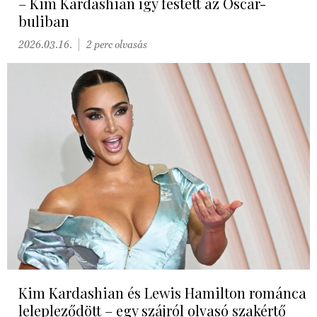
– Kim Kardashian így festett az Oscar-
buliban
2026.03.16.
2 perc olvasás
Kim Kardashian és Lewis Hamilton románca
lelepleződött – egy szájról olvasó szakértő