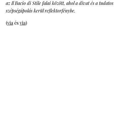
az Il Bacio di Stile falai között, ahol a divat és a tudatos
szépségápolás kerül reflektorfénybe.
(
via
és
via
)