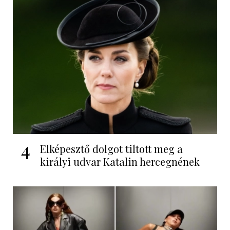
4
Elképesztő dolgot tiltott meg a
királyi udvar Katalin hercegnének