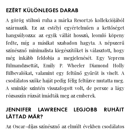
EZÉRT KÜLÖNLEGES DARAB
A görög stílusú ruha a márka Resort26 kollekciójából
származik. Ez az estélyi egyértelműen a kettőséget
hangsúlyozza: az egyik vállát hosszú, leomló köpeny
fedte, míg a másikat szabadon hagyta. A népszerű
színésznő minimalista kiegészítőket is választott, hogy
még inkább feldobja a megjelenését. Egy Yeprem
fülmandzsettát, Emily P. Wheeler Diamond Holly
fülbevalókat, valamint egy feltűnő gyűrűt is viselt. A
csodálatos szőke haját pedig félig feltűzve mutatta meg.
A sminkje szintén visszafogott volt, de persze a lágy
rózsaszín rúzsát imádták meg az emberek.
JENNIFER LAWRENCE LEGJOBB RUHÁIT
LÁTTAD MÁR?
Az Oscar-díjas színésznő az elmúlt években csodálatos