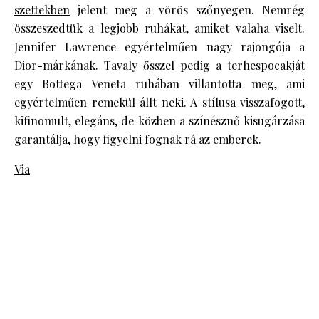
szettekben
jelent meg a vörös szőnyegen. Nemrég
összeszedtük a legjobb ruhákat, amiket valaha viselt.
Jennifer Lawrence egyértelműen nagy rajongója a
Dior-márkának. Tavaly ősszel pedig a terhespocakját
egy Bottega Veneta ruhában villantotta meg, ami
egyértelműen remekül állt neki. A stílusa visszafogott,
kifinomult, elegáns, de közben a színésznő kisugárzása
garantálja, hogy figyelni fognak rá az emberek.
Via