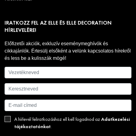
IRATKOZZ FEL AZ ELLE ÉS ELLE DECORATION
HÍRLEVELÉRE!
Előfizetői akciók, exkluzív eseménymeghívók és
cikkajánlók. Értesülj elsőként a velünk kapcsolatos hírekről
és less be a kulisszák mögé!
Adatkezelési
A hírlevél feliratkozáshoz ell kell fogadnod az
tájékoztatónkat
.