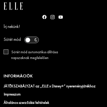
Írj nekünk!
Sötét mód
Sötét mód automatikus állítása
napszaknak megfelelően
INFORMÁCIÓK
JÁTÉKSZABÁLYZAT az „ELLE x Disney+” nyereményjátékhoz
Impresszum
Általános szerződési feltételek