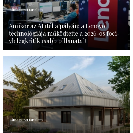
Támogatott tartalom
Amikor az AI ítél a pályán: a Lenovo
technológiája működtette a 2026-os foci-
vb legkritikusabb pillanatait
Támogatott tartalom