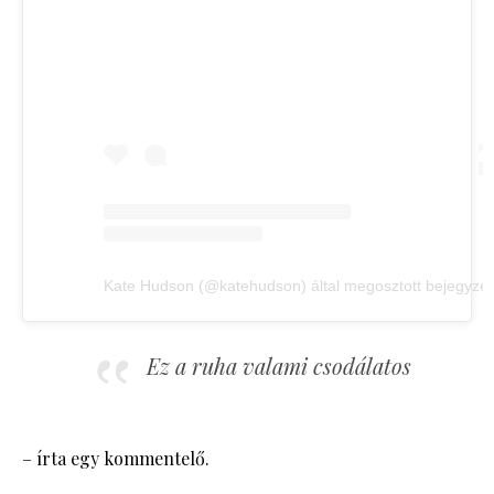
Kate Hudson (@katehudson) által megosztott bejegyzé
Ez a ruha valami csodálatos
– írta egy kommentelő.