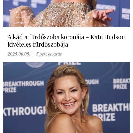
A kád a fürdőszoba koronája – Kate Hudson
kivételes fürdőszobája
2025.09.05.
5 perc olvasás