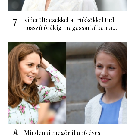
7
Kiderült: ezekkel a trükkökkel tud
hosszú órákig magassarkúban á...
8
Mindenki megőrül a 16 éves