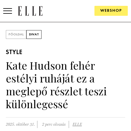
WEBSHOP
DIVAT
FŐOLDAL
DIVAT
ELLE DIGITAL
STYLE
GOURMET AWARDS
Kate Hudson fehér
SZÉPSÉG
estélyi ruháját ez a
KULTÚRA
meglepő részlet teszi
PSZICHÉ
különlegessé
ÉLETMÓD
2025. október 31.
2 perc olvasás
ELLE
PÁRKAPCSOLAT