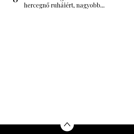
hercegnő ruháiért, nagyobb...