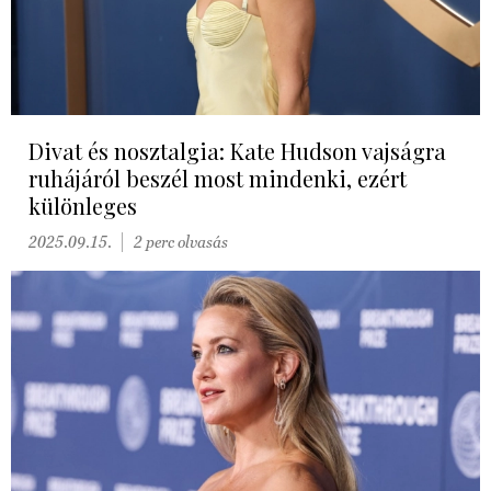
Divat és nosztalgia: Kate Hudson vajságra
ruhájáról beszél most mindenki, ezért
különleges
2025.09.15.
2 perc olvasás