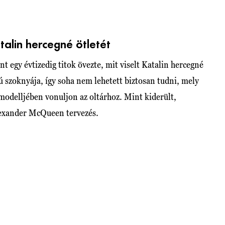
alin hercegné ötletét
t egy évtizedig titok övezte, mit viselt Katalin hercegné
zú szoknyája, így soha nem lehetett biztosan tudni, mely
modelljében vonuljon az oltárhoz. Mint kiderült,
lexander McQueen tervezés.