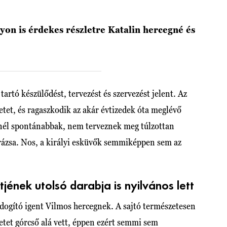
gyon is érdekes részletre Katalin hercegné és
artó készülődést, tervezést és szervezést jelent. Az
tet, és ragaszkodik az akár évtizedek óta meglévő
nél spontánabbak, nem terveznek meg túlzottan
rázsa. Nos, a királyi esküvők semmiképpen sem az
jének utolsó darabja is nyilvános lett
dogító igent Vilmos hercegnek. A sajtó természetesen
tet górcső alá vett, éppen ezért semmi sem