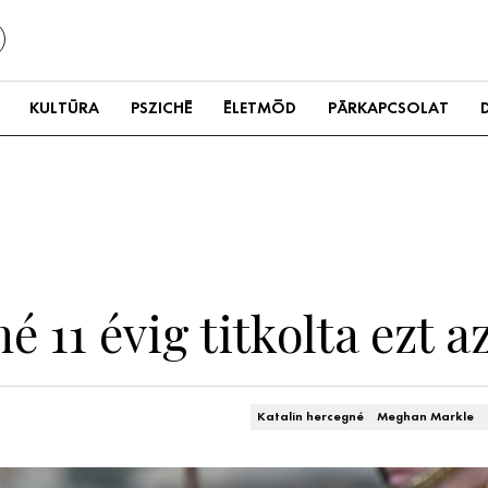
KULTÚRA
PSZICHÉ
ÉLETMÓD
PÁRKAPCSOLAT
é 11 évig titkolta ezt a
Katalin hercegné
Meghan Markle