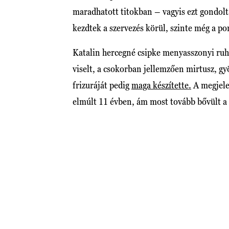
maradhatott titokban – vagyis ezt gondo
kezdtek a szervezés körül, szinte még a po
Katalin hercegné csipke menyasszonyi ruh
viselt, a csokorban jellemzően mirtusz, gyö
frizuráját pedig
maga készítette.
A megjelen
elmúlt 11 évben, ám most tovább bővült a 