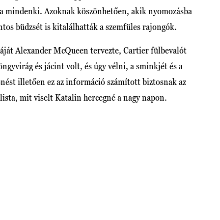
lta mindenki. Azoknak köszönhetően, akik nyomozásba
ntos büdzsét is kitalálhatták a szemfüles rajongók.
áját Alexander McQueen tervezte, Cartier fülbevalót
ngyvirág és jácint volt, és úgy vélni, a sminkjét és a
ést illetően ez az információ számított biztosnak az
lista, mit viselt Katalin hercegné a nagy napon.