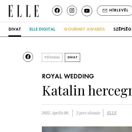
HÍRLEVÉL
DIVAT
ELLE DIGITAL
GOURMET AWARDS
SZÉPSÉG
FŐOLDAL
DIVAT
ROYAL WEDDING
Katalin hercegn
2022. április 08.
2 perc olvasás
ELLE