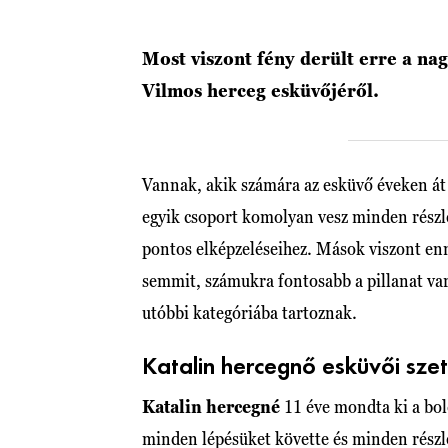
Most viszont fény derült erre a na
Vilmos herceg esküvőjéről.
Vannak, akik számára az esküvő éveken át t
egyik csoport komolyan vesz minden részle
pontos elképzeléseihez. Mások viszont en
semmit, számukra fontosabb a pillanat va
utóbbi kategóriába tartoznak.
Katalin hercegnő esküvői szett
Katalin hercegné
11 éve mondta ki a bol
minden lépésüket követte és minden részle