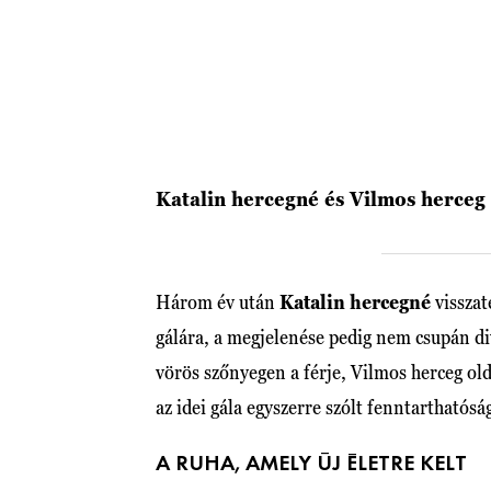
Katalin hercegné és Vilmos herceg
Három év után
Katalin hercegné
visszat
gálára, a megjelenése pedig nem csupán div
vörös szőnyegen a férje, Vilmos herceg old
az idei gála egyszerre szólt fenntarthatósá
A RUHA, AMELY ÚJ ÉLETRE KELT