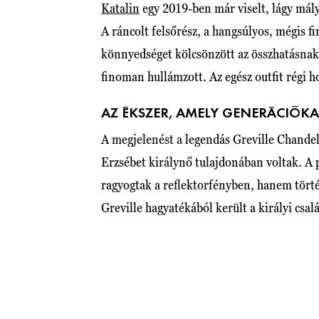
Katalin
egy 2019-ben már viselt, lágy mályv
A ráncolt felsőrész, a hangsúlyos, mégis 
könnyedséget kölcsönzött az összhatásnak
finoman hullámzott. Az egész outfit régi h
AZ ÉKSZER, AMELY GENERÁCIÓKA
A megjelenést a legendás Greville Chandel
Erzsébet királynő tulajdonában voltak. A 
ragyogtak a reflektorfényben, hanem törté
Greville hagyatékából került a királyi csa