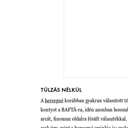
TÚLZÁS NÉLKÜL
A
hercegné
korábban gyakran választott tök
kontyot a BAFTÁ-ra, idén azonban hosszab
arcát, finoman oldalra fésült választékkal
csak úgy, mint a hercegné sminkje is: mele