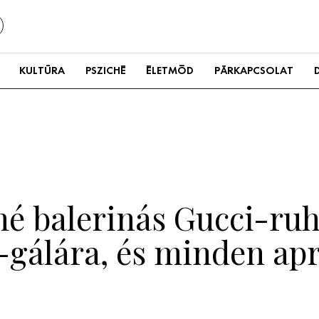
KULTÚRA
PSZICHÉ
ÉLETMÓD
PÁRKAPCSOLAT
né balerinás Gucci-ruh
-gálára, és minden apr