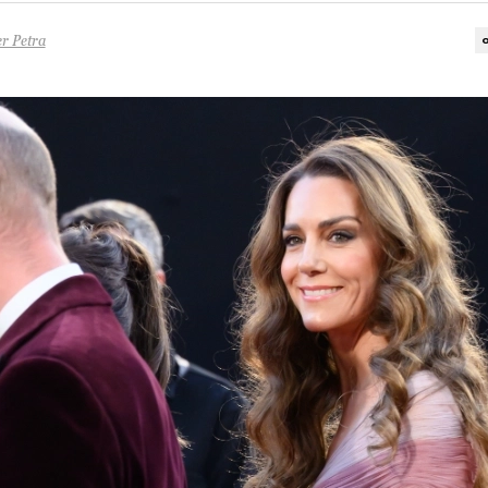
r Petra
o