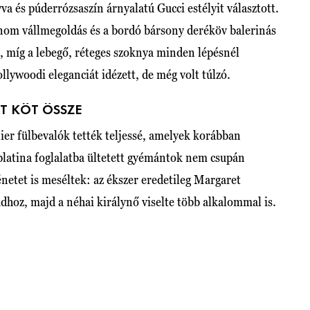
a és púderrózsaszín árnyalatú Gucci estélyit választott.
finom vállmegoldás és a bordó bársony deréköv balerinás
, míg a lebegő, réteges szoknya minden lépésnél
ollywoodi eleganciát idézett, de még volt túlzó.
T KÖT ÖSSZE
ier fülbevalók tették teljessé, amelyek korábban
platina foglalatba ültetett gyémántok nem csupán
netet is meséltek: az ékszer eredetileg Margaret
ládhoz, majd a néhai királynő viselte több alkalommal is.