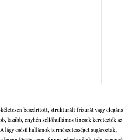
életesen beszárított, strukturált frizurát vagy elegáns
b, lazább, enyhén sellőhullámos tincsek keretezték az
. A lágy esésű hullámok természetességet sugároztak,
g barna füstös szem, finom, rózsás ajkak, üde, ragyogó