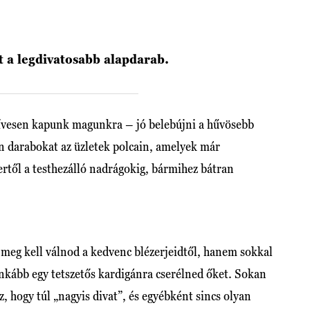
 a legdivatosabb alapdarab.
szívesen kapunk magunkra – jó belebújni a hűvösebb
n darabokat az üzletek polcain, amelyek már
rtől a testhezálló nadrágokig, bármihez bátran
meg kell válnod a kedvenc blézerjeidtől, hanem sokkal
nkább egy tetszetős kardigánra cserélned őket. Sokan
z, hogy túl „nagyis divat”, és egyébként sincs olyan