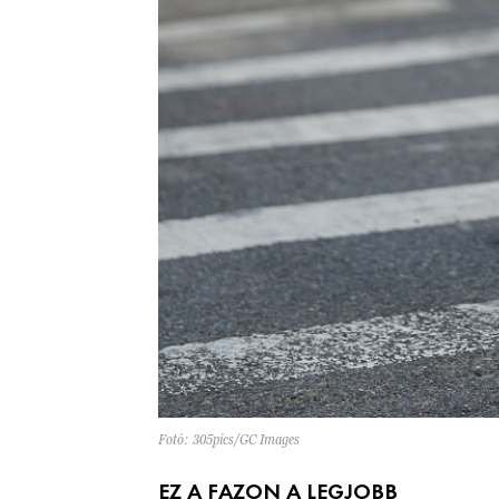
Fotó: 305pics/GC Images
EZ A FAZON A LEGJOBB