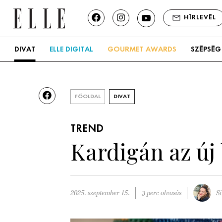
HÍRLEVÉL
DIVAT
ELLE DIGITAL
GOURMET AWARDS
SZÉPSÉG
FŐOLDAL
DIVAT
TREND
Kardigán az új 
2025. szeptember 15.
3 perc olvasás
Si