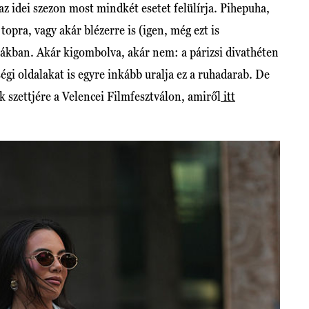
az idei szezon most mindkét esetet felülírja. Pihepuha,
 topra, vagy akár blézerre is (igen, még ezt is
kákban. Akár kigombolva, akár nem: a párizsi divathéten
sségi oldalakat is egyre inkább uralja ez a ruhadarab. De
k szettjére a Velencei Filmfesztválon, amiről
itt