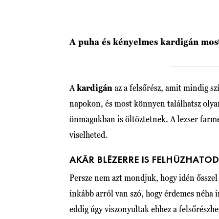
A puha és kényelmes kardigán most
A
kardigán
az a felsőrész, amit mindig 
napokon, és most könnyen találhatsz olya
önmagukban is öltöztetnek. A lezser farme
viselheted.
AKÁR BLÉZERRE IS FELHÚZHATOD
Persze nem azt mondjuk, hogy idén ősszel 
inkább arról van szó, hogy érdemes néha i
eddig úgy viszonyultak ehhez a felsőrészhe