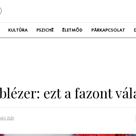
KULTÚRA
PSZICHÉ
ÉLETMÓD
PÁRKAPCSOLAT
blézer: ezt a fazont vá
nkó Edit