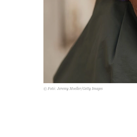
© Fotó: Jeremy Moeller/Getty Images