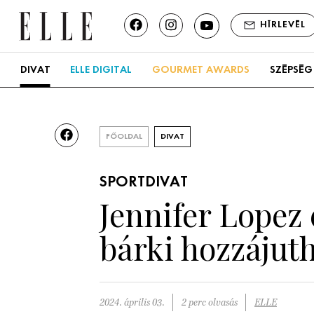
HÍRLEVÉL
DIVAT
ELLE DIGITAL
GOURMET AWARDS
SZÉPSÉG
FŐOLDAL
DIVAT
SPORTDIVAT
Jennifer Lopez 
bárki hozzájut
2024. április 03.
2 perc olvasás
ELLE