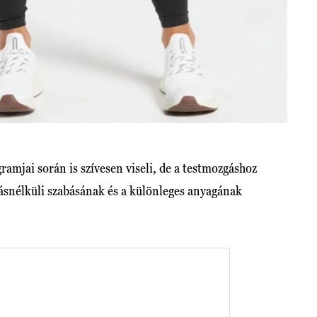
amjai során is szívesen viseli, de a testmozgáshoz
rrásnélküli szabásának és a különleges anyagának