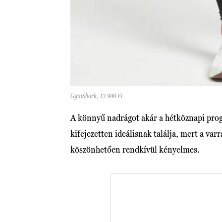
GymShark, 13 900 Ft
A könnyű nadrágot akár a hétköznapi progr
kifejezetten ideálisnak találja, mert a va
köszönhetően rendkívül kényelmes.