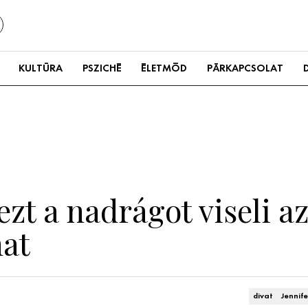
KULTÚRA
PSZICHÉ
ÉLETMÓD
PÁRKAPCSOLAT
ezt a nadrágot viseli a
hat
divat
Jennif