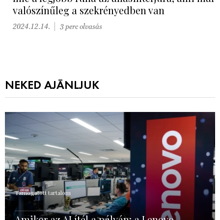
valószínűleg a szekrényedben van
2024.12.14.
3 perc olvasás
NEKED AJÁNLJUK
Támogatott tartalom
Amikor az AI ítél a pályán: a Lenovo