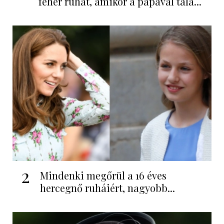
fehér ruhát, amikor a pápával talá...
2
Mindenki megőrül a 16 éves
hercegnő ruháiért, nagyobb...