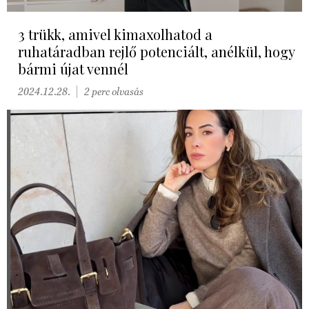
3 trükk, amivel kimaxolhatod a
ruhatáradban rejlő potenciált, anélkül, hogy
bármi újat vennél
2024.12.28.
2 perc olvasás