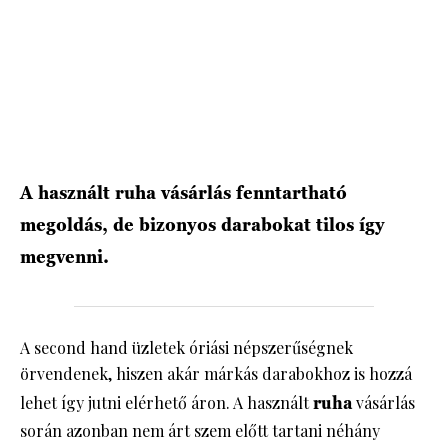
HÍRLEVÉL
A használt ruha vásárlás fenntartható
megoldás, de bizonyos darabokat tilos így
megvenni.
A second hand üzletek óriási népszerűségnek
örvendenek, hiszen akár márkás darabokhoz is hozzá
lehet így jutni elérhető áron. A használt
ruha
vásárlás
során azonban nem árt szem előtt tartani néhány