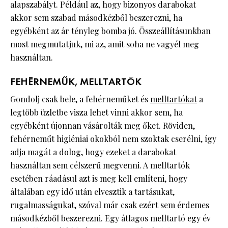
alapszabályt. Például az, hogy bizonyos darabokat
akkor sem szabad másodkézből beszerezni, ha
egyébként az ár tényleg bomba jó. Összeállításunkban
most megmutatjuk, mi az, amit soha ne vagyél meg
használtan.
FEHÉRNEMŰK, MELLTARTÓK
Gondolj csak bele, a fehérneműket és
melltartókat
a
legtöbb üzletbe visza lehet vinni akkor sem, ha
egyébként újonnan vásárolták meg őket. Röviden,
fehérneműt higiéniai okokból nem szoktak cserélni, így
adja magát a dolog, hogy ezeket a darabokat
használtan sem célszerű megvenni. A melltartók
esetében ráadásul azt is meg kell említeni, hogy
általában egy idő után elvesztik a tartásukat,
rugalmasságukat, szóval már csak ezért sem érdemes
másodkézből beszerezni. Egy átlagos melltartó egy év