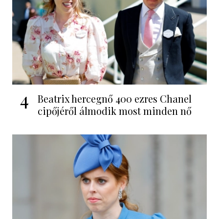
4
Beatrix hercegnő 400 ezres Chanel
cipőjéről álmodik most minden nő