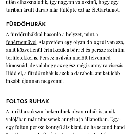
után elhasználódik, így nagyon valószínű, hogy egy
turiban árult darab már túllépte ezt az élettartamot.
FÜRDŐHURÁK
A fürdőruhákkal hasonló a helyzet, mint a
fehérneművel
. Alapvetően egy olyan dologról van szó,
amit közvetlenül érintkezik a bőrrel és persze az intim
területekkel is. Persez nyilván mielőtt felvennéd
kimosnád, de valahogy az egész mégis annyira visszás.
Hidd el, a fürdőruhák is azok a darabok, amiket jobb
inkább újonnan megvenni.
FOLTOS RUHÁK
A turikba sokszor bekerülnek olyan
ruhák
is, amik
valójában már nincsenek annyira jó állapotban. Egy-
egy folton persze könnyű átsiklani, de ha second hand