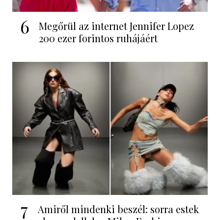
6
Megőrül az internet Jennifer Lopez
200 ezer forintos ruhájáért
7
Amiről mindenki beszél: sorra estek