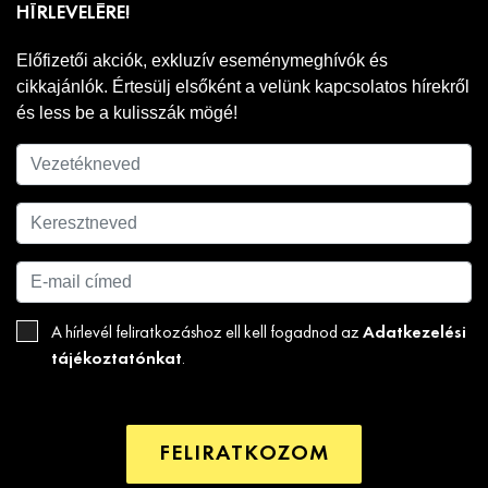
HÍRLEVELÉRE!
Előfizetői akciók, exkluzív eseménymeghívók és
cikkajánlók. Értesülj elsőként a velünk kapcsolatos hírekről
és less be a kulisszák mögé!
Adatkezelési
A hírlevél feliratkozáshoz ell kell fogadnod az
tájékoztatónkat
.
FELIRATKOZOM