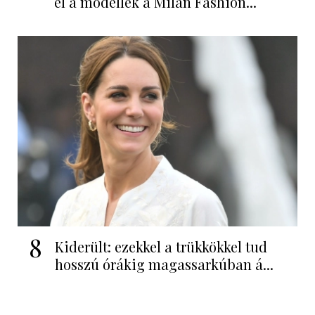
el a modellek a Milan Fashion...
8
Kiderült: ezekkel a trükkökkel tud
hosszú órákig magassarkúban á...