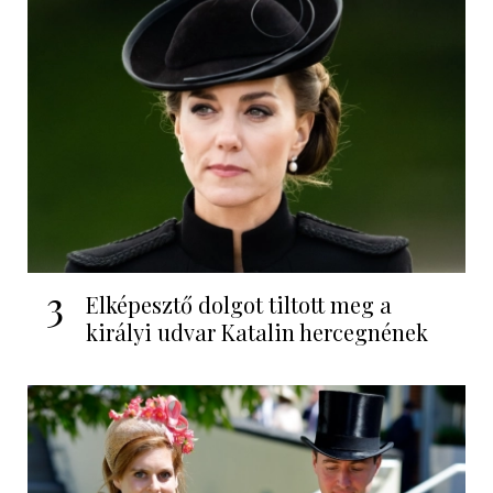
3
Elképesztő dolgot tiltott meg a
királyi udvar Katalin hercegnének