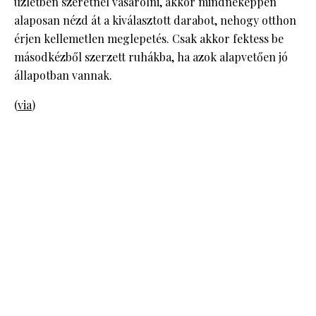
üzletben szeretnél vásárolni, akkor mindneképpen
alaposan nézd át a kiválasztott darabot, nehogy otthon
érjen kellemetlen meglepetés. Csak akkor fektess be
másodkézből szerzett ruhákba, ha azok alapvetően jó
állapotban vannak.
(
via
)