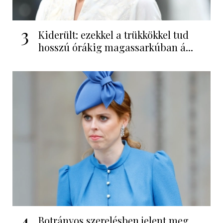
3
Kiderült: ezekkel a trükkökkel tud
hosszú órákig magassarkúban á...
4
Botrányos szerelésben jelent meg