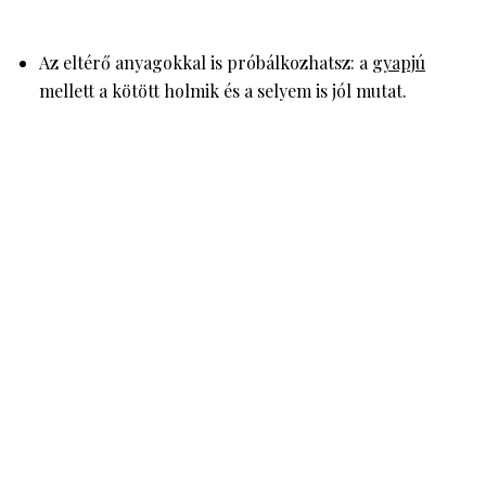
Az eltérő anyagokkal is próbálkozhatsz: a
gyapjú
mellett a kötött holmik és a selyem is jól mutat.