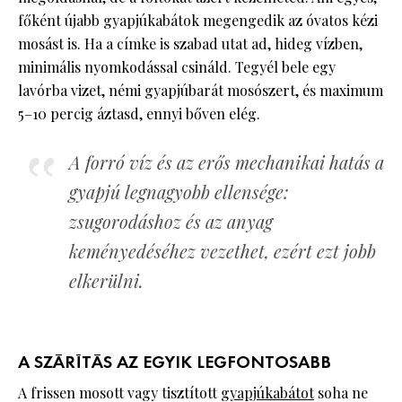
főként újabb gyapjúkabátok megengedik az óvatos kézi
mosást is. Ha a címke is szabad utat ad, hideg vízben,
minimális nyomkodással csináld. Tegyél bele egy
lavórba vizet, némi gyapjúbarát mosószert, és maximum
5–10 percig áztasd, ennyi bőven elég.
A forró víz és az erős mechanikai hatás a
gyapjú legnagyobb ellensége:
zsugorodáshoz és az anyag
keményedéséhez vezethet, ezért ezt jobb
elkerülni.
A SZÁRÍTÁS AZ EGYIK LEGFONTOSABB
A frissen mosott vagy tisztított
gyapjúkabátot
soha ne