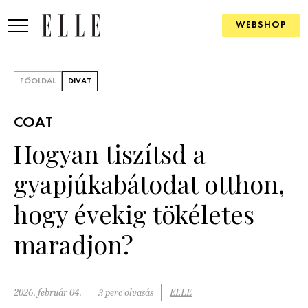
WEBSHOP
DIVAT
FŐOLDAL
DIVAT
ELLE DIGITAL
COAT
GOURMET AWARDS
Hogyan tiszítsd a
SZÉPSÉG
gyapjúkabátodat otthon,
KULTÚRA
hogy évekig tökéletes
PSZICHÉ
maradjon?
ÉLETMÓD
2026. február 04.
3 perc olvasás
ELLE
PÁRKAPCSOLAT