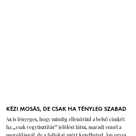
KÉZI MOSÁS, DE CSAK HA TÉNYLEG SZABAD
Az is lényeges, hogy mindig ellenőrizd a belső címkét:
ha „csak vegytisztítás” jelölést látsz, maradj ennél a
megoldásnál, de a foltokat azért kezelheted. Ám egyes,