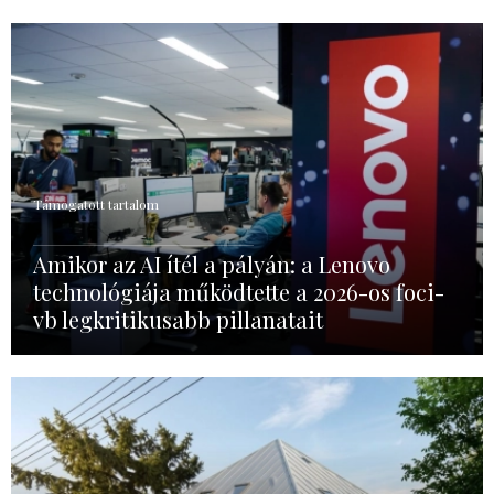
Támogatott tartalom
Amikor az AI ítél a pályán: a Lenovo
technológiája működtette a 2026-os foci-
vb legkritikusabb pillanatait