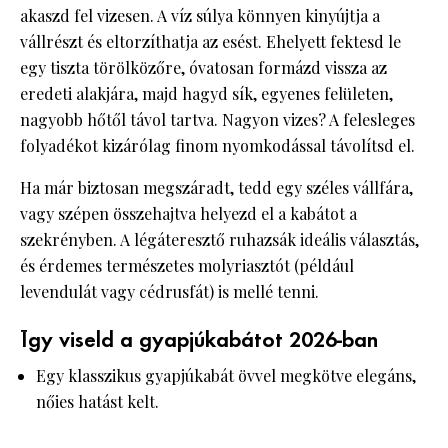
akaszd fel vizesen. A víz súlya könnyen kinyújtja a
vállrészt és eltorzíthatja az esést. Ehelyett fektesd le
egy tiszta törölközőre, óvatosan formázd vissza az
eredeti alakjára, majd hagyd sík, egyenes felületen,
nagyobb hőtől távol tartva. Nagyon vizes? A felesleges
folyadékot kizárólag finom nyomkodással távolítsd el.
Ha már biztosan megszáradt, tedd egy széles vállfára,
vagy szépen összehajtva helyezd el a kabátot a
szekrényben. A légáteresztő ruhazsák ideális választás,
és érdemes természetes molyriasztót (például
levendulát vagy cédrusfát) is mellé tenni.
Így viseld a gyapjúkabátot 2026-ban
Egy klasszikus gyapjúkabát övvel megkötve elegáns,
nőies hatást kelt.