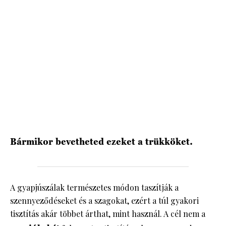
HÍRLEVÉL
Bármikor bevetheted ezeket a trükköket.
A gyapjúszálak természetes módon taszítják a
szennyeződéseket és a szagokat, ezért a túl gyakori
tisztítás akár többet árthat, mint használ. A cél nem a