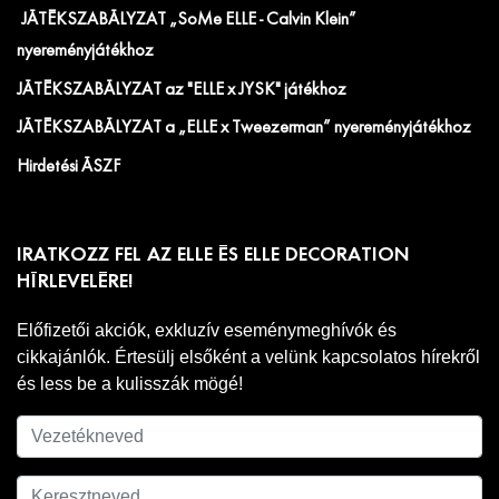
JÁTÉKSZABÁLYZAT „SoMe ELLE - Calvin Klein”
nyereményjátékhoz
JÁTÉKSZABÁLYZAT az "ELLE x JYSK" játékhoz
JÁTÉKSZABÁLYZAT a „ELLE x Tweezerman” nyereményjátékhoz
Hirdetési ÁSZF
IRATKOZZ FEL AZ ELLE ÉS ELLE DECORATION
HÍRLEVELÉRE!
Előfizetői akciók, exkluzív eseménymeghívók és
cikkajánlók. Értesülj elsőként a velünk kapcsolatos hírekről
és less be a kulisszák mögé!