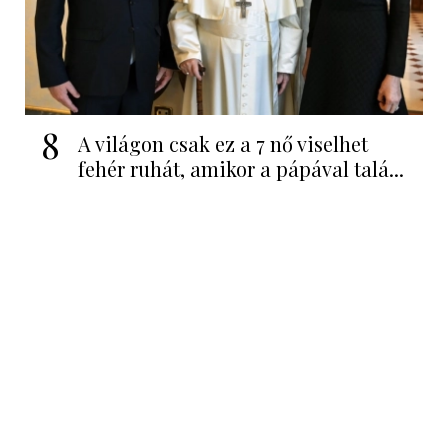
8
A világon csak ez a 7 nő viselhet
fehér ruhát, amikor a pápával talá...