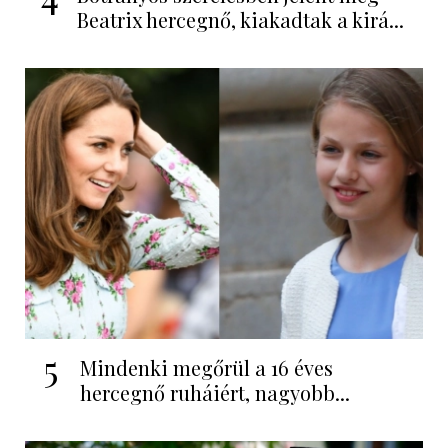
Beatrix hercegnő, kiakadtak a kirá...
5
Mindenki megőrül a 16 éves
hercegnő ruháiért, nagyobb...