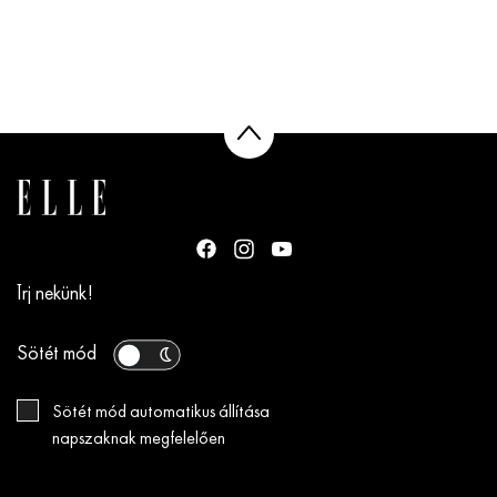
Írj nekünk!
Sötét mód
Sötét mód automatikus állítása
napszaknak megfelelően