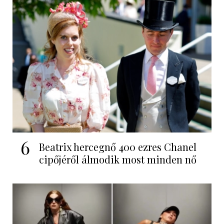
6
Beatrix hercegnő 400 ezres Chanel
cipőjéről álmodik most minden nő