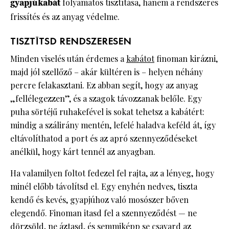
gyapjúkabát
folyamatos tisztítása, hanem a rendszeres
frissítés és az anyag védelme.
TISZTÍTSD RENDSZERESEN
Minden viselés után érdemes a
kabátot
finoman kirázni,
majd jól szellőző – akár kültéren is – helyen néhány
percre felakasztani. Ez abban segít, hogy az anyag
„fellélegezzen”, és a szagok távozzanak belőle. Egy
puha sörtéjű ruhakefével is sokat tehetsz a kabátért:
mindig a szálirány mentén, lefelé haladva keféld át, így
eltávolíthatod a port és az apró szennyeződéseket
anélkül, hogy kárt tennél az anyagban.
Ha valamilyen foltot fedezel fel rajta, az a lényeg, hogy
minél előbb távolítsd el. Egy enyhén nedves, tiszta
kendő és kevés, gyapjúhoz való mosószer bőven
elegendő. Finoman itasd fel a szennyeződést — ne
dörzsöld, ne áztasd, és semmiképp se csavard az