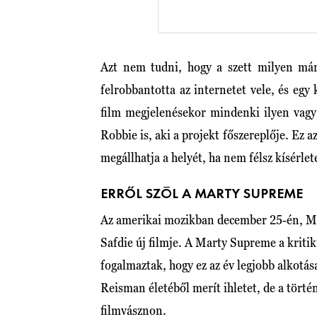
Azt nem tudni, hogy a szett milyen már
felrobbantotta az internetet vele, és egy
film megjelenésekor mindenki ilyen vagy
Robbie is, aki a projekt főszereplője. Ez 
megállhatja a helyét, ha nem félsz kísérlet
ERRŐL SZÓL A MARTY SUPREME
Az amerikai mozikban december 25-én, Ma
Safdie új filmje. A Marty Supreme a kritiku
fogalmaztak, hogy ez az év legjobb alkotás
Reisman életéből merít ihletet, de a tört
filmvásznon.