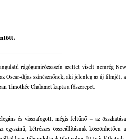
ntött.
hangulatú rágógumirózsaszín szettet viselt nemrég New
az Oscar-díjas színésznőnek, aki jelenleg az új filmjét, a
ban Timothée Chalamet kapta a főszerepet.
elegáns és visszafogott, mégis feltűnő – az összhatása
Az egyszínű, kétrészes összeállításnak köszönhetően a
lkül hogy túlgondoltnak tűnt volna. Itt te is láthatod: