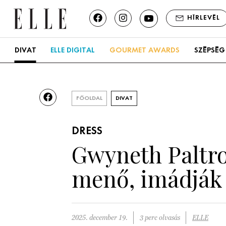
HÍRLEVÉL
DIVAT
ELLE DIGITAL
GOURMET AWARDS
SZÉPSÉG
FŐOLDAL
DIVAT
DRESS
Gwyneth Paltro
menő, imádják
2025. december 19.
3 perc olvasás
ELLE