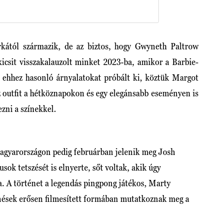
kától származik, de az biztos, hogy Gwyneth Paltrow
 kicsit visszakalauzolt minket 2023-ba, amikor a Barbie-
 ehhez hasonló árnyalatokat próbált ki, köztük Margot
az outfit a hétköznapokon és egy elegánsabb eseményen is
ezni a színekkel.
gyarországon pedig februárban jelenik meg Josh
sok tetszését is elnyerte, sőt voltak, akik úgy
a. A történet a legendás pingpong játékos, Marty
énések erősen filmesített formában mutatkoznak meg a