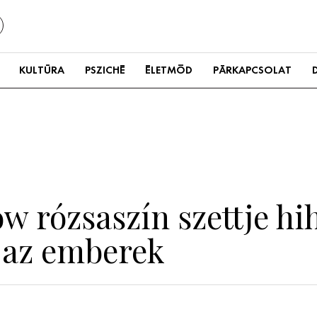
KULTÚRA
PSZICHÉ
ÉLETMÓD
PÁRKAPCSOLAT
w rózsaszín szettje hi
 az emberek