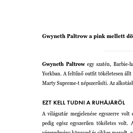
Gwyneth Paltrow a pink mellett dö
Gwyneth Paltrow
egy szatén, Barbie-
Yorkban. A feltűnő outfit tökéletesen állt 
Marty Supreme-t népszerűsíti. Az alkotás
EZT KELL TUDNI A RUHÁJÁRÓL
A világsztár megjelenése egyszerre volt 
pedig egész egyszerűen tökéletes volt. 
végeredmény könnyed és sikkes maradt, ané