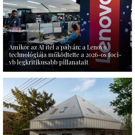
Támogatott tartalom
Amikor az AI ítél a pályán: a Lenovo
technológiája működtette a 2026-os foci-
vb legkritikusabb pillanatait