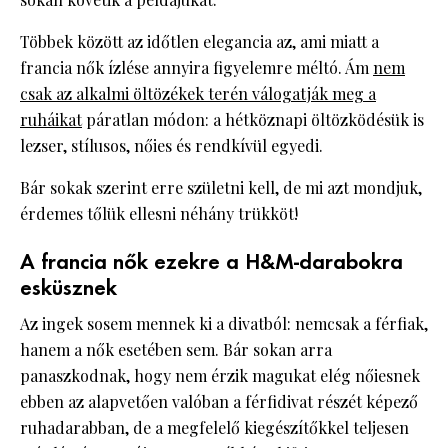
Többek között az időtlen elegancia az, ami miatt a
francia nők ízlése annyira figyelemre méltó. Ám
nem
csak az alkalmi öltözékek terén válogatják meg a
ruháikat
páratlan módon: a hétköznapi öltözködésük is
lezser, stílusos, nőies és rendkívül egyedi.
Bár sokak szerint erre születni kell, de mi azt mondjuk,
érdemes tőlük ellesni néhány trükköt!
A francia nők ezekre a H&M-darabokra
esküsznek
Az ingek sosem mennek ki a divatból: nemcsak a férfiak,
hanem a nők esetében sem. Bár sokan arra
panaszkodnak, hogy nem érzik magukat elég nőiesnek
ebben az alapvetően valóban a férfidivat részét képező
ruhadarabban, de a megfelelő kiegészítőkkel teljesen