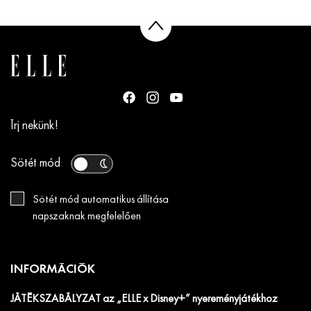
Írj nekünk!
Sötét mód
Sötét mód automatikus állítása
napszaknak megfelelően
INFORMÁCIÓK
JÁTÉKSZABÁLYZAT az „ELLE x Disney+” nyereményjátékhoz