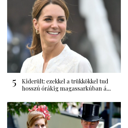
5
Kiderült: ezekkel a trükkökkel tud
hosszú órákig magassarkúban á...