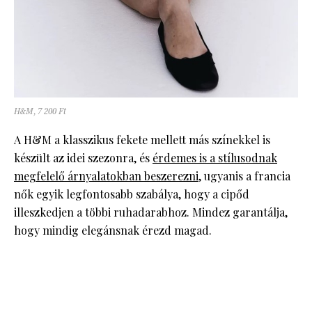
H&M, 7 200 Ft
A H&M a klasszikus fekete mellett más színekkel is
készült az idei szezonra, és
érdemes is a stílusodnak
megfelelő árnyalatokban beszerezni
, ugyanis a francia
nők egyik legfontosabb szabálya, hogy a cipőd
illeszkedjen a többi ruhadarabhoz. Mindez garantálja,
hogy mindig elegánsnak érezd magad.