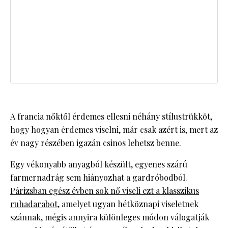
A francia nőktől érdemes ellesni néhány stílustrükköt,
hogy hogyan érdemes viselni, már csak azért is, mert az
év nagy részében igazán csinos lehetsz benne.
Egy vékonyabb anyagból készült, egyenes szárú
farmernadrág sem hiányozhat a gardróbodból.
Párizsban egész évben sok nő viseli ezt a klasszikus
ruhadarabot
, amelyet ugyan hétköznapi viseletnek
szánnak, mégis annyira különleges módon válogatják