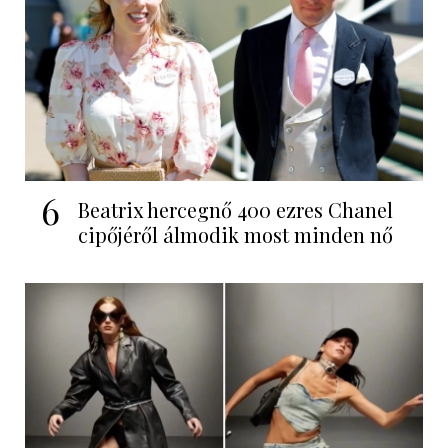
6
Beatrix hercegnő 400 ezres Chanel
cipőjéről álmodik most minden nő