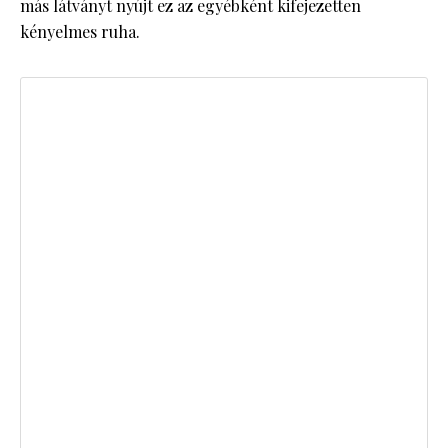
más látványt nyújt ez az egyébként kifejezetten
kényelmes ruha.