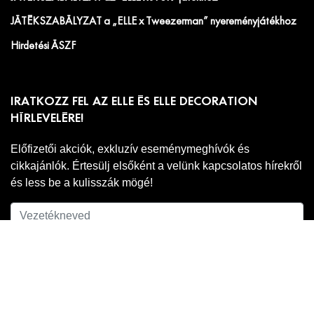
JÁTÉKSZABÁLYZAT a „ELLE x Tweezerman” nyereményjátékhoz
Hirdetési ÁSZF
IRATKOZZ FEL AZ ELLE ÉS ELLE DECORATION
HÍRLEVELÉRE!
Előfizetői akciók, exkluzív eseménymeghívók és
cikkajánlók. Értesülj elsőként a velünk kapcsolatos hírekről
és less be a kulisszák mögé!