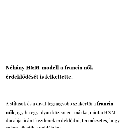
HÍRLEVÉL
Néhány H&M-modell a francia nők
érdeklődését is felkeltette.
A stílusok és a divat legnagyobb szakértői a
francia
nők
, így ha egy olyan közismert márka, mint a H&M
darabjai iránt kezdenek érdeklődni, természetes, hogy
sokan követik a példájukat.