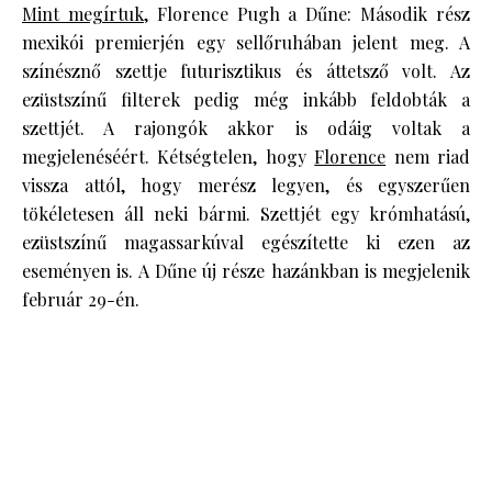
Mint megírtuk
, Florence Pugh a Dűne: Második rész
mexikói premierjén egy sellőruhában jelent meg. A
színésznő szettje futurisztikus és áttetsző volt. Az
ezüstszínű filterek pedig még inkább feldobták a
szettjét. A rajongók akkor is odáig voltak a
megjelenéséért. Kétségtelen, hogy
Florence
nem riad
vissza attól, hogy merész legyen, és egyszerűen
tökéletesen áll neki bármi. Szettjét egy krómhatású,
ezüstszínű magassarkúval egészítette ki ezen az
eseményen is. A Dűne új része hazánkban is megjelenik
február 29-én.