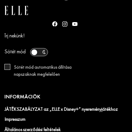
Írj nekünk!
Sötét mód
Sötét mód automatikus állítása
napszaknak megfelelően
INFORMÁCIÓK
JÁTÉKSZABÁLYZAT az „ELLE x Disney+” nyereményjátékhoz
Impresszum
Általános szerződési feltételek