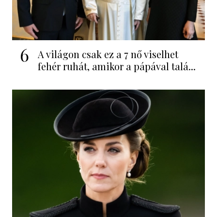
6
A világon csak ez a 7 nő viselhet
fehér ruhát, amikor a pápával talá...