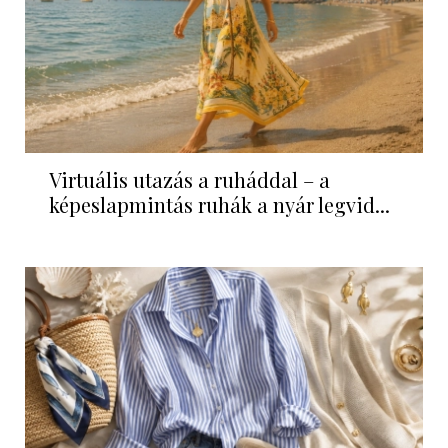
Virtuális utazás a ruháddal – a
képeslapmintás ruhák a nyár legvid...