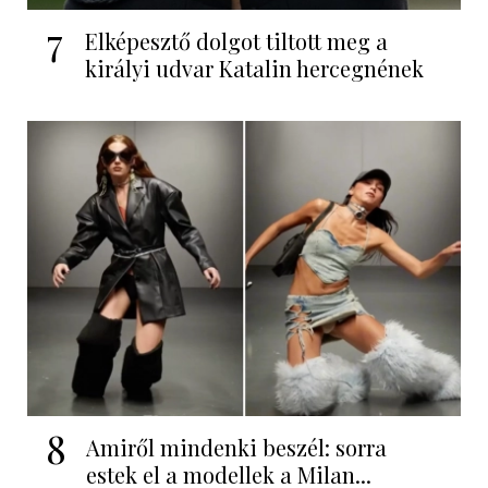
7
Elképesztő dolgot tiltott meg a
királyi udvar Katalin hercegnének
8
Amiről mindenki beszél: sorra
estek el a modellek a Milan...