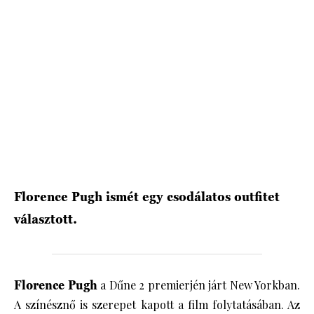
HÍRLEVÉL
Florence Pugh ismét egy csodálatos outfitet
választott.
Florence Pugh
a Dűne 2 premierjén járt New Yorkban.
A színésznő is szerepet kapott a film folytatásában. Az