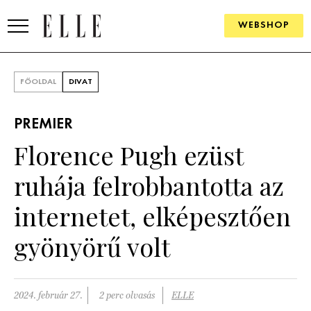
WEBSHOP
DIVAT
FŐOLDAL
DIVAT
ELLE DIGITAL
PREMIER
GOURMET AWARDS
Florence Pugh ezüst
SZÉPSÉG
ruhája felrobbantotta az
KULTÚRA
internetet, elképesztően
PSZICHÉ
gyönyörű volt
ÉLETMÓD
2024. február 27.
2 perc olvasás
ELLE
PÁRKAPCSOLAT