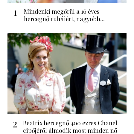
1
Mindenki megőrül a 16 éves
hercegnő ruháiért, nagyobb...
2
Beatrix hercegnő 400 ezres Chanel
cipőjéről álmodik most minden nő