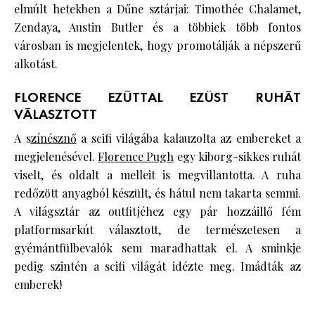
elmúlt hetekben a Dűne sztárjai: Timothée Chalamet,
Zendaya, Austin Butler és a többiek több fontos
városban is megjelentek, hogy promotálják a népszerű
alkotást.
FLORENCE EZÚTTAL EZÜST RUHÁT
VÁLASZTOTT
A s
zínésznő
a scifi világába kalauzolta az embereket a
megjelenésével.
Florence Pugh
egy kiborg-sikkes ruhát
viselt, és oldalt a melleit is megvillantotta. A ruha
redőzött anyagból készült, és hátul nem takarta semmi.
A világsztár az outfitjéhez egy pár hozzáillő fém
platformsarkút választott, de természetesen a
gyémántfülbevalók sem maradhattak el. A sminkje
pedig szintén a scifi világát idézte meg. Imádták az
emberek!