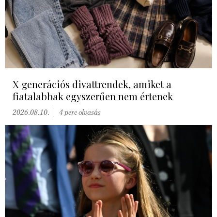
X generációs divattrendek, amiket a
fiatalabbak egyszerűen nem értenek
2026.08.10.
4 perc olvasás