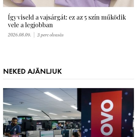
Így viseld a vajsárgát: ez az 5 szín működik
vele a legjobban
2026.08.09.
3 perc olvasás
NEKED AJÁNLJUK