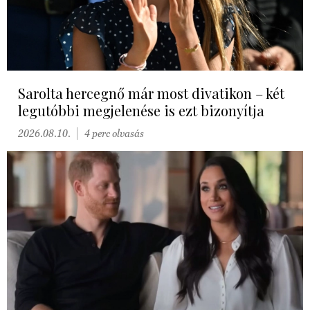
Sarolta hercegnő már most divatikon – két
legutóbbi megjelenése is ezt bizonyítja
2026.08.10.
4 perc olvasás