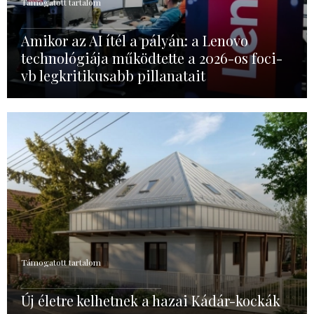
Támogatott tartalom
Amikor az AI ítél a pályán: a Lenovo
technológiája működtette a 2026-os foci-
vb legkritikusabb pillanatait
Támogatott tartalom
Új életre kelhetnek a hazai Kádár-kockák