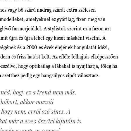
nes vagy bő szárú nadrág szárát extra szélesen
 modelleket, amelyeknél ez gyárilag, fixen meg van
glévő farmerjeiddel. A stylistok szerint ez a
fazon
azt
mit újra és újra lehet egy kicsit másként viselni. A
 végének és a 2000-es évek elejének hangulatát idézi,
rn és friss hatást kelt. Az efféle felhajtás elképesztően
szélve, hogy optikailag a lábakat is nyújthatja, főleg ha
a szetthez pedig egy hangsúlyos cipőt választasz.
nnéd, hogy ez a trend nem más,
 hóbort, akkor muszáj
ogy nem, erről szó sincs. A
kat már a 2025 ősz/tél kifutóin is
, ésmár a 2026-os tavaszi