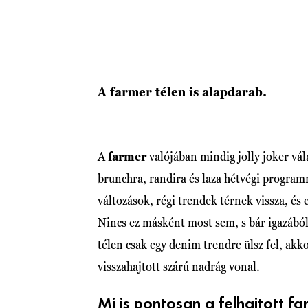
A farmer télen is alapdarab.
A
farmer
valójában mindig jolly joker vál
brunchra, randira és laza hétvégi program
változások, régi trendek térnek vissza, és
Nincs ez másként most sem, s bár igazábó
télen csak egy denim trendre ülsz fel, akk
visszahajtott szárú nadrág vonal.
Mi is pontosan a felhajtott f