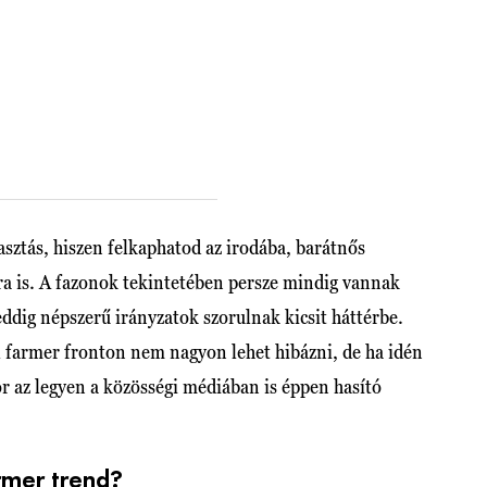
asztás, hiszen felkaphatod az irodába, barátnős
ra is. A fazonok tekintetében persze mindig vannak
 eddig népszerű irányzatok szorulnak kicsit háttérbe.
l farmer fronton nem nagyon lehet hibázni, de ha idén
or az legyen a közösségi médiában is éppen hasító
armer trend?