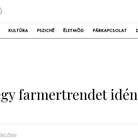
KULTÚRA
PSZICHÉ
ÉLETMÓD
PÁRKAPCSOLAT
gy farmertrendet idén 
ber Petra