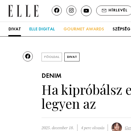
HÍRLEVÉL
DIVAT
ELLE DIGITAL
GOURMET AWARDS
SZÉPSÉG
FŐOLDAL
DIVAT
DENIM
Ha kipróbálsz e
legyen az
2025. december 18.
4 perc olvasás
Ger