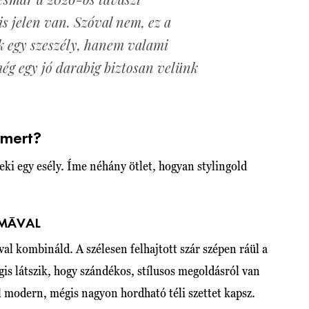
is jelen van. Szóval nem, ez a
k egy szeszély, hanem valami
ég egy jó darabig biztosan velünk
rmert?
eki egy esély. Íme néhány ötlet, hogyan stylingold
ZMÁVAL
al kombináld. A szélesen felhajtott szár szépen ráül a
gis látszik, hogy szándékos, stílusos megoldásról van
l modern, mégis nagyon hordható téli szettet kapsz.