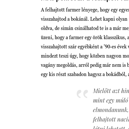
A felhajtott farmer lényege, hogy egy egye
visszahajtod a bokánál. Lehet kapni olyan
oldva, de simán csinálhatod te is a már me
üzeni, hogy a farmer egy örök klasszikus, a
visszahajtott szár egyébként a ’90-es évek
mindezt teszi úgy, hogy közben nagyon mode
vagány megoldás, arról pedig már nem is be
egy kis részt szabadon hagysz a bokádból, 
Mielőtt azt hi
mint egy múló
elmondanunk, h
felhajtott naci
látni lehetett