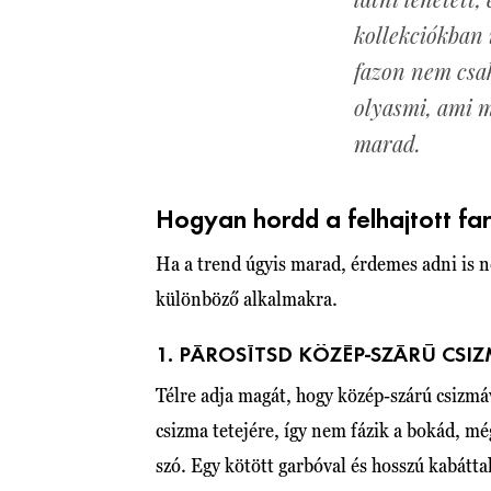
kollekciókban 
fazon nem csa
olyasmi, ami m
marad.
Hogyan hordd a felhajtott fa
Ha a trend úgyis marad, érdemes adni is n
különböző alkalmakra.
1. PÁROSÍTSD KÖZÉP-SZÁRÚ CSI
Télre adja magát, hogy közép-szárú csizmáv
csizma tetejére, így nem fázik a bokád, mé
szó. Egy kötött garbóval és hosszú kabátta