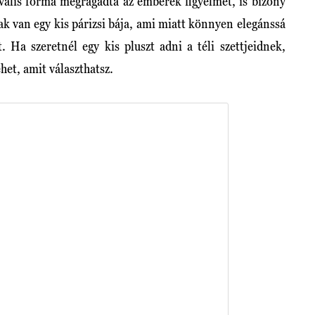
ovális forma megragadta az emberek figyelmét, is bizony
ak van egy kis párizsi bája, ami miatt könnyen elegánssá
. Ha szeretnél egy kis pluszt adni a téli szettjeidnek,
het, amit választhatsz.