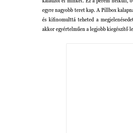
kalauzol el minket. Ez a perem nélküli, 
egyre nagyobb teret kap. A Pillbox kalapn
és kifinomulttá teheted a megjelenésedet
akkor egyértelműen a legjobb kiegészítő le