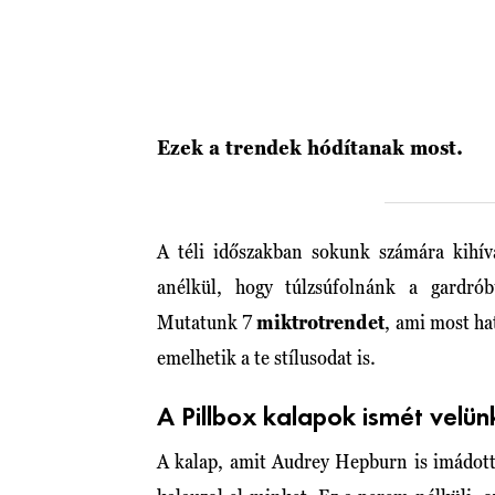
Ezek a trendek hódítanak most.
A téli időszakban sokunk számára kihí
anélkül, hogy túlzsúfolnánk a gardrób
Mutatunk 7
miktrotrendet
, ami most ha
emelhetik a te stílusodat is.
A Pillbox kalapok ismét velü
A kalap, amit Audrey Hepburn is imádott