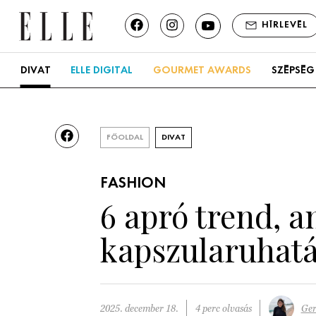
HÍRLEVÉL
DIVAT
ELLE DIGITAL
GOURMET AWARDS
SZÉPSÉG
FŐOLDAL
DIVAT
FASHION
6 apró trend, a
kapszularuhat
2025. december 18.
4 perc olvasás
Ger