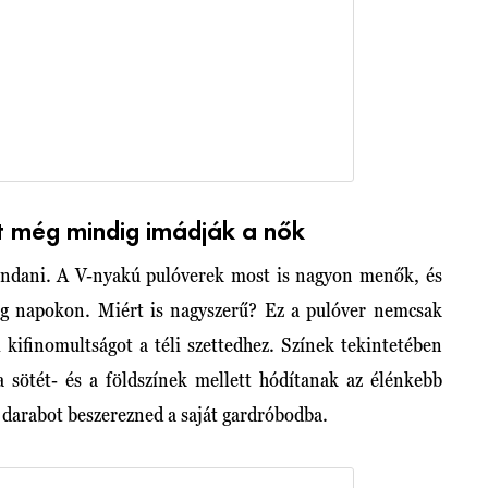
 még mindig imádják a nők
ondani. A V-nyakú pulóverek most is nagyon menők, és
eg napokon. Miért is nagyszerű? Ez a pulóver nemcsak
 kifinomultságot a téli szettedhez. Színek tekintetében
 a sötét- és a földszínek mellett hódítanak az élénkebb
n darabot beszerezned a saját gardróbodba.