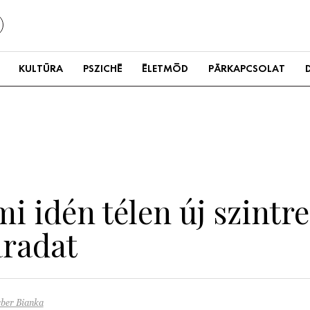
KULTÚRA
PSZICHÉ
ÉLETMÓD
PÁRKAPCSOLAT
mi idén télen új szintre
áradat
ber Bianka