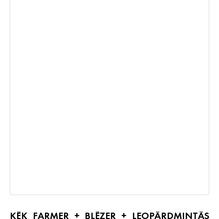
KÉK FARMER + BLÉZER + LEOPÁRDMINTÁS