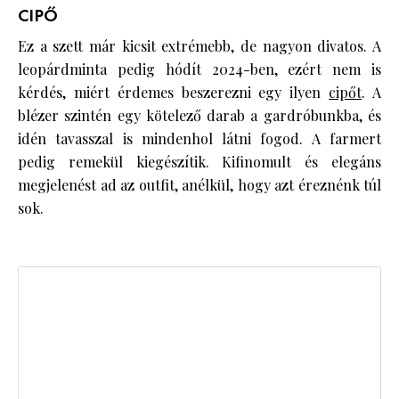
CIPŐ
Ez a szett már kicsit extrémebb, de nagyon divatos. A
leopárdminta pedig hódít 2024-ben, ezért nem is
kérdés, miért érdemes beszerezni egy ilyen
cipőt
. A
blézer szintén egy kötelező darab a gardróbunkba, és
idén tavasszal is mindenhol látni fogod. A farmert
pedig remekül kiegészítik. Kifinomult és elegáns
megjelenést ad az outfit, anélkül, hogy azt éreznénk túl
sok.