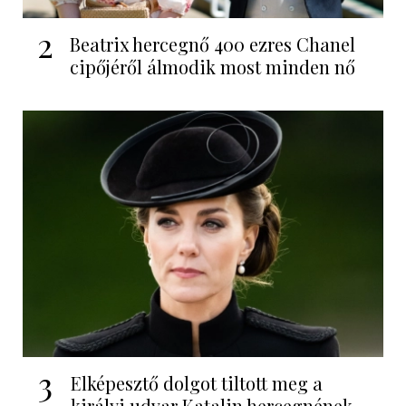
2
Beatrix hercegnő 400 ezres Chanel
cipőjéről álmodik most minden nő
3
Elképesztő dolgot tiltott meg a
királyi udvar Katalin hercegnének