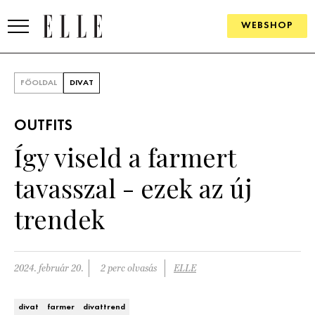
WEBSHOP
DIVAT
FŐOLDAL
DIVAT
ELLE DIGITAL
OUTFITS
GOURMET AWARDS
Így viseld a farmert
SZÉPSÉG
tavasszal - ezek az új
KULTÚRA
trendek
PSZICHÉ
2024. február 20.
2 perc olvasás
ELLE
ÉLETMÓD
PÁRKAPCSOLAT
divat
farmer
divattrend