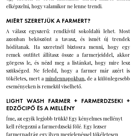
elképzelni, hogy valamikor ne lenne trendi.
MIÉRT SZERETJÜK A FARMERT?
A válasz egyszerű: rendkívül sokoldalú lehet. Most
azonban beköszönt a tavasz, és ismét új trendek
hódítanak. Ha szeretnél biztosra menni, hogy egy
remek outfitet állítasz össze a farmerjeiddel, akkor
görgess le, és nézd meg a listánkat, hogy mire lesz
szükséged. Ne feledd, hogy a farmer már azért is
tökéletes, mert a
mindennapokban
, de a különlegesebb
eseményeken is remekül viselhető.
LIGHT WASH FARMER + FARMERDZSEKI +
EDZŐCIPŐ ÉS A MELLÉNY
Íme, az egyik legjobb trükk! Egy kényelmes mellényt
kell rétegezni a farmerdzseki fölé. Egy lezser
farmernadrág egy ilyen megjelenéssel tökéletesen