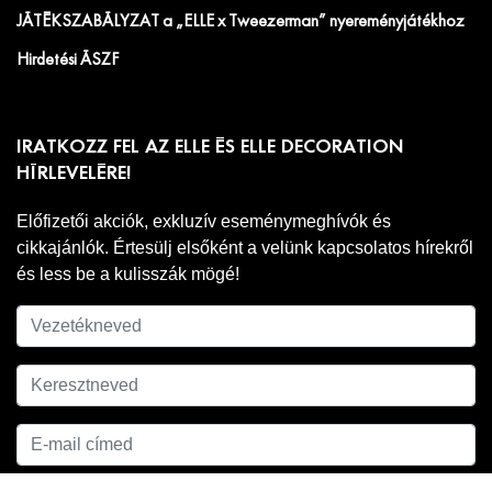
JÁTÉKSZABÁLYZAT a „ELLE x Tweezerman” nyereményjátékhoz
Hirdetési ÁSZF
IRATKOZZ FEL AZ ELLE ÉS ELLE DECORATION
HÍRLEVELÉRE!
Előfizetői akciók, exkluzív eseménymeghívók és
cikkajánlók. Értesülj elsőként a velünk kapcsolatos hírekről
és less be a kulisszák mögé!