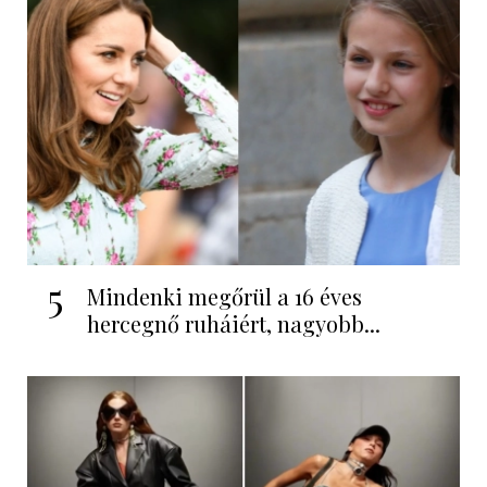
5
Mindenki megőrül a 16 éves
hercegnő ruháiért, nagyobb...