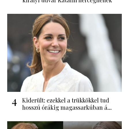
4
Kiderült: ezekkel a trükkökkel tud
hosszú órákig magassarkúban á...