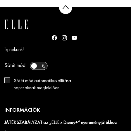
Írj nekünk!
Sötét mód
Sötét mód automatikus állítása
napszaknak megfelelően
INFORMÁCIÓK
JÁTÉKSZABÁLYZAT az „ELLE x Disney+” nyereményjátékhoz