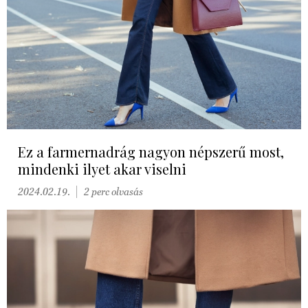
Ez a farmernadrág nagyon népszerű most,
mindenki ilyet akar viselni
2024.02.19.
2 perc olvasás