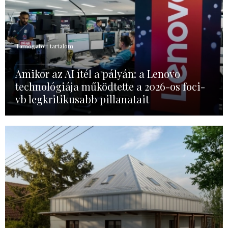
Támogatott tartalom
Amikor az AI ítél a pályán: a Lenovo
technológiája működtette a 2026-os foci-
vb legkritikusabb pillanatait