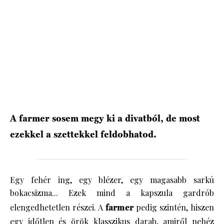
HÍRLEVÉL
A farmer sosem megy ki a divatból, de most
ezekkel a szettekkel feldobhatod.
Egy fehér ing, egy blézer, egy magasabb sarkú
bokacsizma... Ezek mind a kapszula gardrób
elengedhetetlen részei. A
farmer
pedig szintén, hiszen
egy időtlen és örök klasszikus darab, amiről nehéz