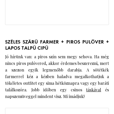
SZÉLES SZÁRÚ FARMER + PIROS PULÓVER +
LAPOS TALPÚ CIPÚ
Jó hírünk van: a piros szín sem megy sehova. Ha még
nincs piros pulóvered, akkor érdemes beszerezni, mert
a szezon egyik legmenőbb darabja. A sötétkék
farmerrel kéz a kézben haladva megalkothatjuk a
tökéletes outfitet egy sima hétköznapra vagy egy baráti
találkozóra. Jobb időben egy csinos
táskával
és
napszemüveggel mindent visz. Mi imádjuk!