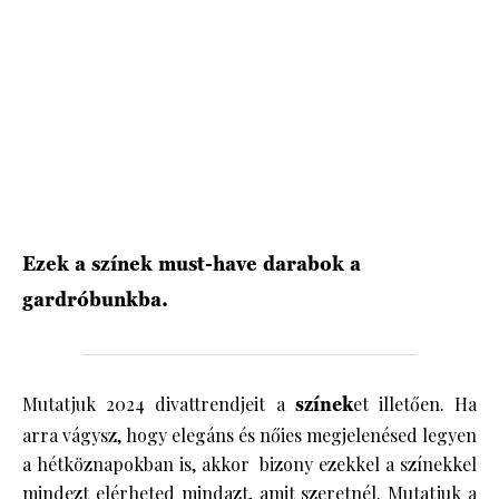
HÍRLEVÉL
Ezek a színek must-have darabok a
gardróbunkba.
Mutatjuk 2024 divattrendjeit a
színek
et illetően. Ha
arra vágysz, hogy elegáns és nőies megjelenésed legyen
a hétköznapokban is, akkor bizony ezekkel a színekkel
mindezt elérheted mindazt, amit szeretnél. Mutatjuk a