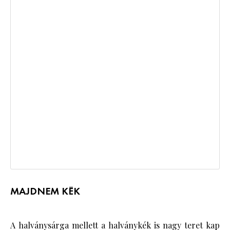
MAJDNEM KÉK
A halványsárga mellett a halványkék is nagy teret kap