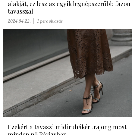
alakját, ez lesz az egyik legnépszerűbb fazon
tavasszal
2024.04.22.
1 perc olvasás
Ezekért a tavaszi midiruhákért rajong most
minden nő Párizsban