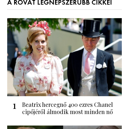
A ROVAT LEGNÉPSZERŰBB CIKKEI
1
Beatrix hercegnő 400 ezres Chanel
cipőjéről álmodik most minden nő