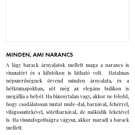
MINDEN, AMI NARANCS
A lágy barack árnyalatok mellett maga a narancs is
visszatért és a kifutókon is látható volt. Hatalmas
népszerűségnek örvend minden árnyalata, és a
hétköznapokban, sőt még az elegáns bulikon is
megállja a helyét. Ha bizonytalan vagy, akkor ne feledd,
hogy csodálatosan mutat nude-dal, barnával, fehérrel,
világosszürkével, sötétbarnával, de működik feketével
is. Ha visszafogottságra vágysz, akkor maradj a barack
mellett: