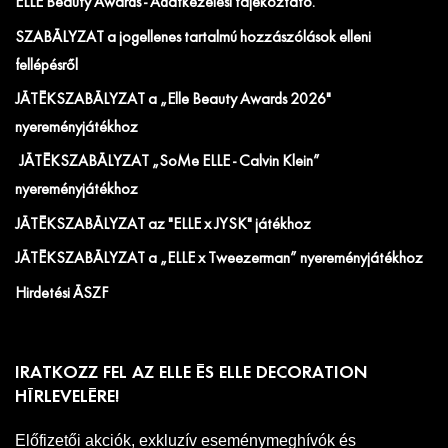
ELLE Beauty Awards - Adatkezelési tájékoztató.
SZABÁLYZAT a jogellenes tartalmú hozzászólások elleni
fellépésről
JÁTÉKSZABÁLYZAT a „Elle Beauty Awards 2026"
nyereményjátékhoz
JÁTÉKSZABÁLYZAT „SoMe ELLE - Calvin Klein”
nyereményjátékhoz
JÁTÉKSZABÁLYZAT az "ELLE x JYSK" játékhoz
JÁTÉKSZABÁLYZAT a „ELLE x Tweezerman” nyereményjátékhoz
Hirdetési ÁSZF
IRATKOZZ FEL AZ ELLE ÉS ELLE DECORATION
HÍRLEVELÉRE!
Előfizetői akciók, exkluzív eseménymeghívók és