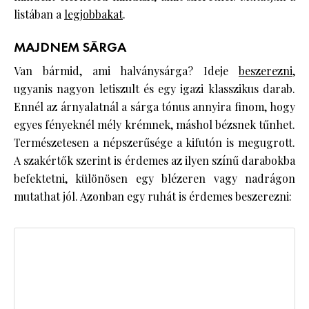
listában a
legjobbakat
.
MAJDNEM SÁRGA
Van bármid, ami halványsárga? Ideje
beszerezni
,
ugyanis nagyon letiszult és egy igazi klasszikus darab.
Ennél az árnyalatnál a sárga tónus annyira finom, hogy
egyes fényeknél mély krémnek, máshol bézsnek tűnhet.
Természetesen a népszerűsége a kifutón is megugrott.
A szakértők szerint is érdemes az ilyen színű darabokba
befektetni, különösen egy blézeren vagy nadrágon
mutathat jól. Azonban egy ruhát is érdemes beszerezni: