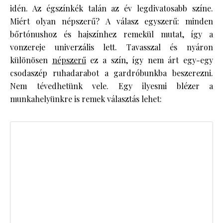
idén. Az égszínkék talán az év legdivatosabb színe.
Miért olyan népszerű? A válasz egyszerű: minden
bőrtónushoz és hajszínhez remekül mutat, így a
vonzereje univerzális lett. Tavasszal és nyáron
különösen
népszerű
ez a szín, így nem árt egy-egy
csodaszép ruhadarabot a gardróbunkba beszerezni.
Nem tévedhetünk vele. Egy ilyesmi blézer a
munkahelyünkre is remek választás lehet: