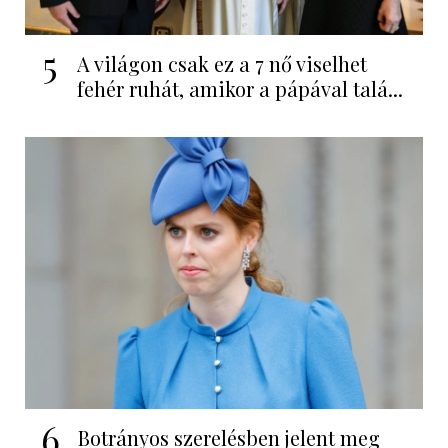
5
A világon csak ez a 7 nő viselhet
fehér ruhát, amikor a pápával talá...
6
Botrányos szerelésben jelent meg