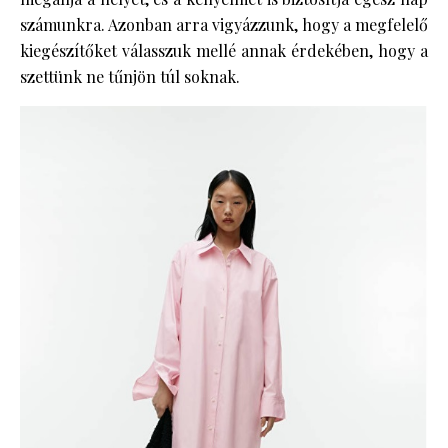
számunkra. Azonban arra vigyázzunk, hogy a megfelelő
kiegészítőket válasszuk mellé annak érdekében, hogy a
szettünk ne tűnjön túl soknak.