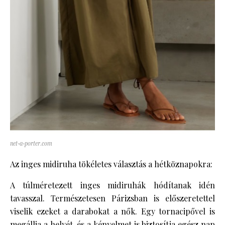
net-a-porter.com
Az inges midiruha tökéletes választás a hétköznapokra:
A túlméretezett inges midiruhák hódítanak idén
tavasszal. Természetesen Párizsban is előszeretettel
viselik ezeket a darabokat a nők. Egy tornacipővel is
megállja a helyét, és a kényelmet is biztosítja egész nap