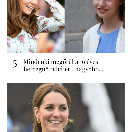
5
Mindenki megőrül a 16 éves
hercegnő ruháiért, nagyobb...