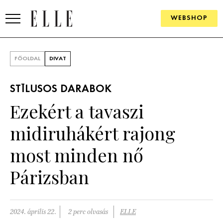
WEBSHOP
DIVAT
FŐOLDAL
DIVAT
ELLE DIGITAL
STÍLUSOS DARABOK
GOURMET AWARDS
Ezekért a tavaszi
SZÉPSÉG
midiruhákért rajong
KULTÚRA
most minden nő
PSZICHÉ
Párizsban
ÉLETMÓD
2024. április 22.
2 perc olvasás
ELLE
PÁRKAPCSOLAT