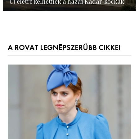
Új életre kelhetnek a hazai Kádár-kockák
A ROVAT LEGNÉPSZERŰBB CIKKEI