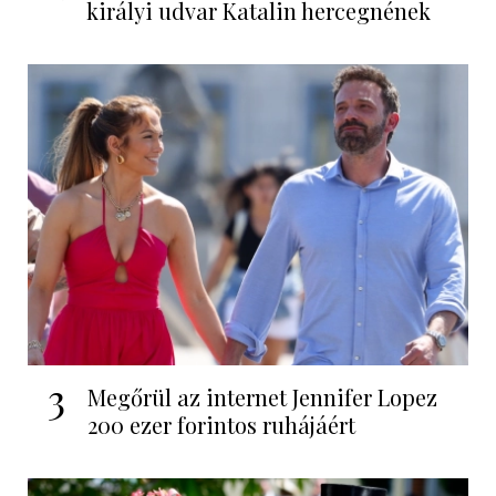
királyi udvar Katalin hercegnének
3
Megőrül az internet Jennifer Lopez
200 ezer forintos ruhájáért