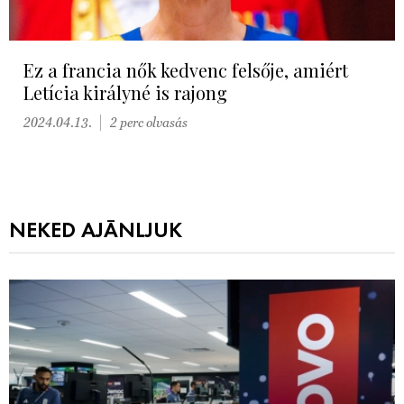
Ez a francia nők kedvenc felsője, amiért
Letícia királyné is rajong
2024.04.13.
2 perc olvasás
NEKED AJÁNLJUK