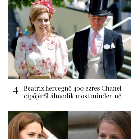
4
Beatrix hercegnő 400 ezres Chanel
cipőjéről álmodik most minden nő