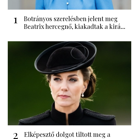
1
Botrányos szerelésben jelent meg
Beatrix hercegnő, kiakadtak a kirá...
2
Elképesztő dolgot tiltott meg a