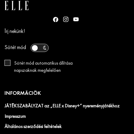
Írj nekünk!
Sötét mód
Sötét mód automatikus állítása
napszaknak megfelelően
INFORMÁCIÓK
JÁTÉKSZABÁLYZAT az „ELLE x Disney+” nyereményjátékhoz
Impresszum
Általános szerződési feltételek