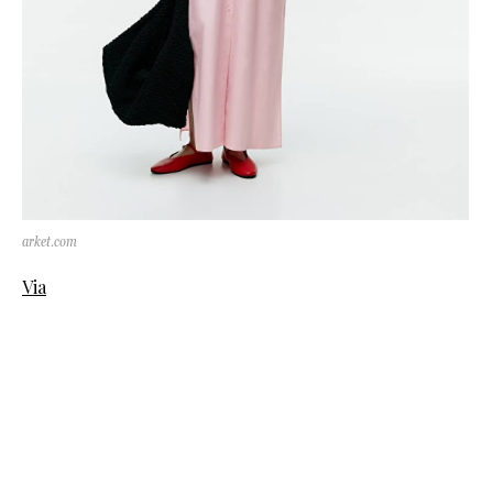
arket.com
Via