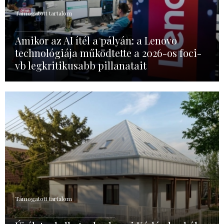
Támogatott tartalom
Amikor az AI ítél a pályán: a Lenovo
technológiája működtette a 2026-os foci-
vb legkritikusabb pillanatait
Támogatott tartalom