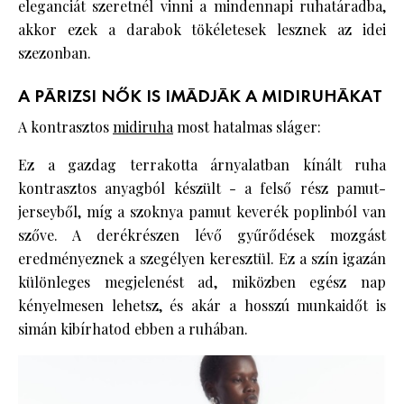
eleganciát szeretnél vinni a mindennapi ruhatáradba,
akkor ezek a darabok tökéletesek lesznek az idei
szezonban.
A PÁRIZSI NŐK IS IMÁDJÁK A MIDIRUHÁKAT
A kontrasztos
midiruha
most hatalmas sláger:
Ez a gazdag terrakotta árnyalatban kínált ruha
kontrasztos anyagból készült - a felső rész pamut-
jerseyből, míg a szoknya pamut keverék poplinból van
szőve. A derékrészen lévő gyűrődések mozgást
eredményeznek a szegélyen keresztül. Ez a szín igazán
különleges megjelenést ad, miközben egész nap
kényelmesen lehetsz, és akár a hosszú munkaidőt is
simán kibírhatod ebben a ruhában.