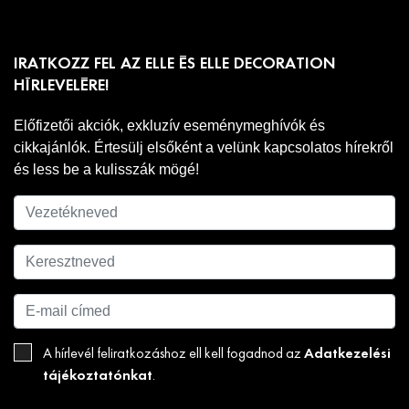
IRATKOZZ FEL AZ ELLE ÉS ELLE DECORATION
HÍRLEVELÉRE!
Előfizetői akciók, exkluzív eseménymeghívók és
cikkajánlók. Értesülj elsőként a velünk kapcsolatos hírekről
és less be a kulisszák mögé!
Adatkezelési
A hírlevél feliratkozáshoz ell kell fogadnod az
tájékoztatónkat
.