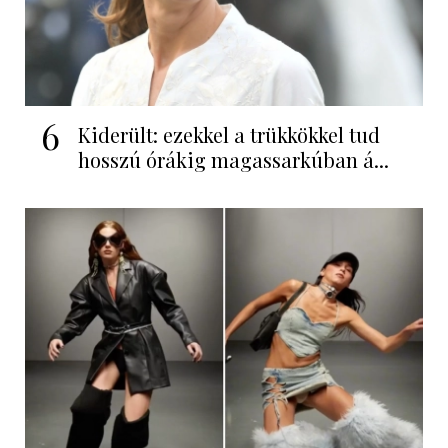
6
Kiderült: ezekkel a trükkökkel tud
hosszú órákig magassarkúban á...