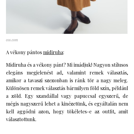
cos.com
A vékony pántos
midiruha
:
Midiruha és a vékony pánt? Mi imádjuk! Nagyon stílusos
elegáns megjelenést ad, valamint remek választás,
amikor a tavaszi szezonban is ránk tör a nagy meleg.
Különösen remek választás bármilyen föld szín, például
a zöld. Egy szandállal vagy papuccsal egyszerű, de
mégis nagyszerű lehet a kinézetünk, és egyáltalán nem
kell aggódni azon, hogy tökéletes-e az outfit, amit
választottunk.