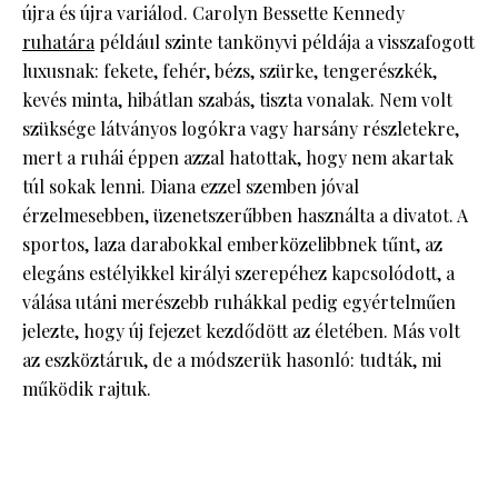
újra és újra variálod. Carolyn Bessette Kennedy
ruhatára
például szinte tankönyvi példája a visszafogott
luxusnak: fekete, fehér, bézs, szürke, tengerészkék,
kevés minta, hibátlan szabás, tiszta vonalak. Nem volt
szüksége látványos logókra vagy harsány részletekre,
mert a ruhái éppen azzal hatottak, hogy nem akartak
túl sokak lenni. Diana ezzel szemben jóval
érzelmesebben, üzenetszerűbben használta a divatot. A
sportos, laza darabokkal emberközelibbnek tűnt, az
elegáns estélyikkel királyi szerepéhez kapcsolódott, a
válása utáni merészebb ruhákkal pedig egyértelműen
jelezte, hogy új fejezet kezdődött az életében. Más volt
az eszköztáruk, de a módszerük hasonló: tudták, mi
működik rajtuk.