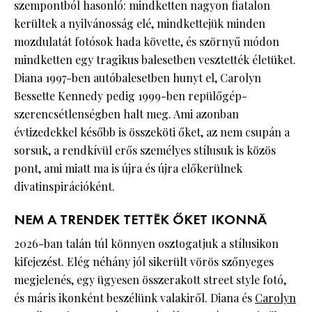
szempontból hasonló: mindketten nagyon fiatalon
kerültek a nyilvánosság elé, mindkettejük minden
mozdulatát fotósok hada követte, és szörnyű módon
mindketten egy tragikus balesetben vesztették életüket.
Diana 1997-ben autóbalesetben hunyt el, Carolyn
Bessette Kennedy pedig 1999-ben repülőgép-
szerencsétlenségben halt meg. Ami azonban
évtizedekkel később is összeköti őket, az nem csupán a
sorsuk, a rendkívül erős személyes stílusuk is közös
pont, ami miatt ma is újra és újra előkerülnek
divatinspirációként.
NEM A TRENDEK TETTÉK ŐKET IKONNÁ
2026-ban talán túl könnyen osztogatjuk a stílusikon
kifejezést. Elég néhány jól sikerült vörös szőnyeges
megjelenés, egy ügyesen összerakott street style fotó,
és máris ikonként beszélünk valakiről. Diana és
Carolyn