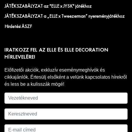
JÁTÉKSZABÁLYZAT az "ELLE x JYSK" játékhoz
JÁTÉKSZABÁLYZAT a „ELLE x Tweezerman” nyereményjátékhoz
Hirdetési ÁSZF
IRATKOZZ FEL AZ ELLE ÉS ELLE DECORATION
HÍRLEVELÉRE!
Előfizetői akciók, exkluzív eseménymeghívók és
cikkajánlók. Értesülj elsőként a velünk kapcsolatos hírekről
és less be a kulisszák mögé!