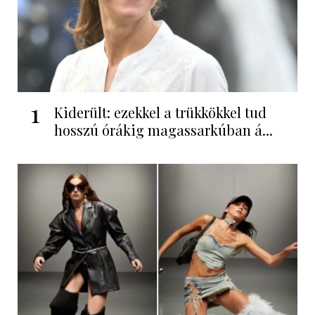
1
Kiderült: ezekkel a trükkökkel tud
hosszú órákig magassarkúban á...