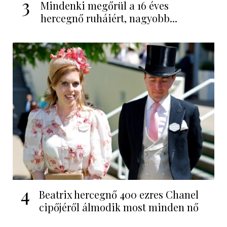
3
Mindenki megőrül a 16 éves
hercegnő ruháiért, nagyobb...
4
Beatrix hercegnő 400 ezres Chanel
cipőjéről álmodik most minden nő