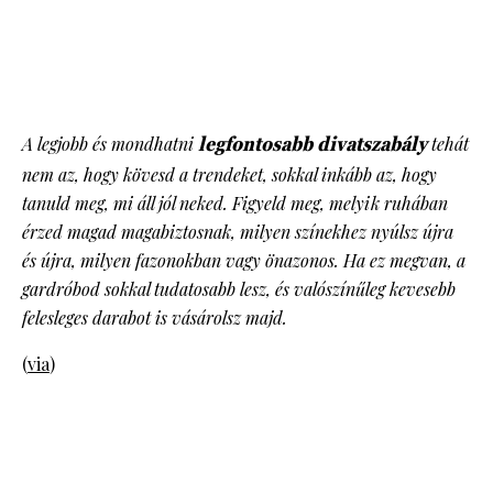
A legjobb és mondhatni
legfontosabb divatszabály
tehát
nem az, hogy kövesd a trendeket, sokkal inkább az, hogy
tanuld meg, mi áll jól neked. Figyeld meg, melyik ruhában
érzed magad magabiztosnak, milyen színekhez nyúlsz újra
és újra, milyen fazonokban vagy önazonos. Ha ez megvan, a
gardróbod sokkal tudatosabb lesz, és valószínűleg kevesebb
felesleges darabot is vásárolsz majd.
(
via
)