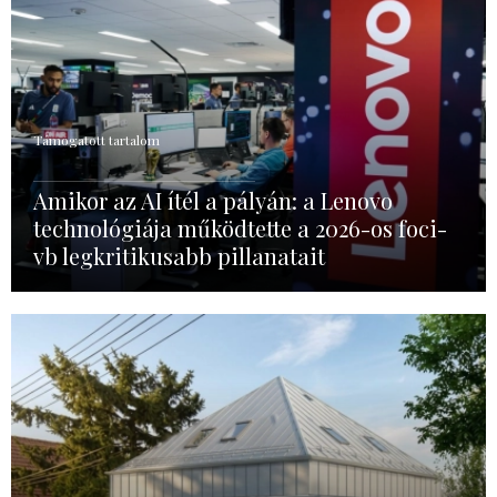
Támogatott tartalom
Amikor az AI ítél a pályán: a Lenovo
technológiája működtette a 2026-os foci-
vb legkritikusabb pillanatait