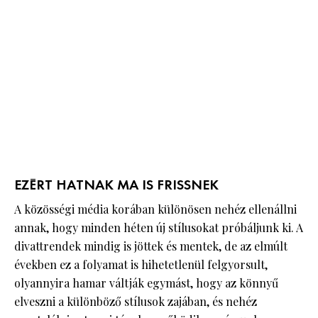
EZÉRT HATNAK MA IS FRISSNEK
A közösségi média korában különösen nehéz ellenállni
annak, hogy minden héten új stílusokat próbáljunk ki. A
divattrendek mindig is jöttek és mentek, de az elmúlt
években ez a folyamat is hihetetlenül felgyorsult,
olyannyira hamar váltják egymást, hogy az könnyű
elveszni a különböző stílusok zajában, és nehéz