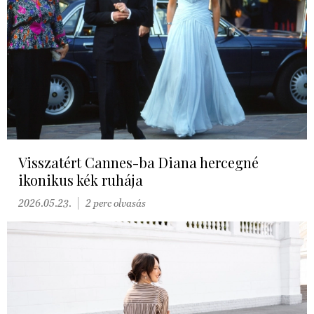
Visszatért Cannes-ba Diana hercegné
ikonikus kék ruhája
2026.05.23.
2 perc olvasás