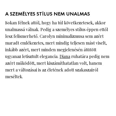
A SZEMÉLYES STÍLUS NEM UNALMAS
Sokan félnek attól, hogy ha túl következetesek, akkor
unalmassá válnak. Pedig a személyes stílus éppen ettől
lesz felismerhető. Carolyn minimalizmusa sem azért
maradt emlékezetes, mert mindig teljesen mást viselt,
inkább azért, mert minden megjelenésén átütött
ugyanaz letisztult elegancia.
Diana
ruhatára pedig nem
azért működött, mert kiszámíthatatlan volt, hanem
mert a változásai is az életének adott szakaszairól
meséltek.