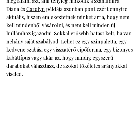
megtalálni azt, ami tényleg működik a számunkra.
Diana és
Carolyn
példája azonban pont ezért ennyire
aktuális, hiszen emlékeztetnek minket arra, hogy nem
kell mindenből vásárolni, és nem kell minden új
hullámhoz igazodni. Sokkal erősebb hatást kelt, ha van
néhány saját szabályod. Lehet ez egy színpaletta, egy
kedvenc szabás, egy visszatérő cipőforma, egy bizonyos
kabáttípus vagy akár az, hogy mindig egyszerű
darabokat választasz, de azokat tökéletes arányokkal
viseled.