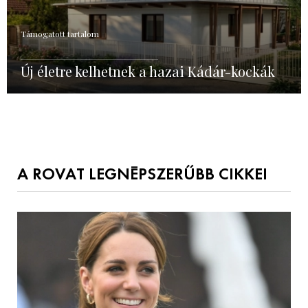
Támogatott tartalom
Új életre kelhetnek a hazai Kádár-kockák
A ROVAT LEGNÉPSZERŰBB CIKKEI