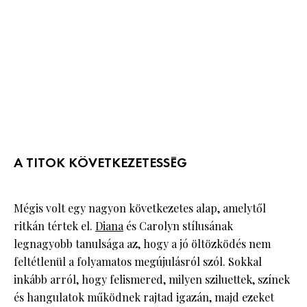
A TITOK KÖVETKEZETESSÉG
Mégis volt egy nagyon következetes alap, amelytől
ritkán tértek el.
Diana
és Carolyn stílusának
legnagyobb tanulsága az, hogy a jó öltözködés nem
feltétlenül a folyamatos megújulásról szól. Sokkal
inkább arról, hogy felismered, milyen sziluettek, színek
és hangulatok működnek rajtad igazán, majd ezeket