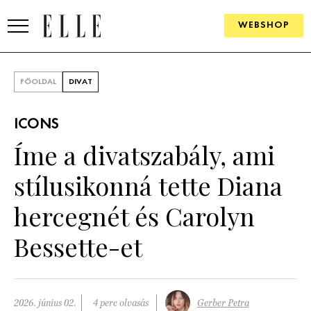
WEBSHOP
DIVAT
FŐOLDAL
DIVAT
ELLE DIGITAL
ICONS
GOURMET AWARDS
Íme a divatszabály, ami
SZÉPSÉG
stílusikonná tette Diana
KULTÚRA
hercegnét és Carolyn
PSZICHÉ
Bessette-et
ÉLETMÓD
PÁRKAPCSOLAT
2026. június 02.
4 perc olvasás
Gerber Petra