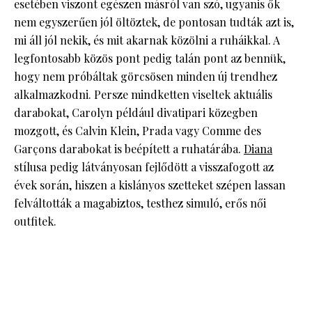
esetében viszont egészen másról van szó, ugyanis ők
nem egyszerűen jól öltöztek, de pontosan tudták azt is,
mi áll jól nekik, és mit akarnak közölni a ruháikkal. A
legfontosabb közös pont pedig talán pont az bennük,
hogy nem próbáltak görcsösen minden új trendhez
alkalmazkodni. Persze mindketten viseltek aktuális
darabokat, Carolyn például divatipari közegben
mozgott, és Calvin Klein, Prada vagy Comme des
Garçons darabokat is beépített a ruhatárába.
Diana
stílusa pedig látványosan fejlődött a visszafogott az
évek során, hiszen a kislányos szetteket szépen lassan
felváltották a magabiztos, testhez simuló, erős női
outfitek.