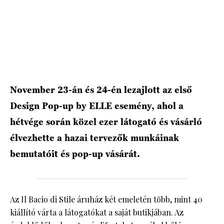
HÍRLEVÉL
November 23-án és 24-én lezajlott az első
Design Pop-up by ELLE esemény, ahol a
hétvége során közel ezer látogató és vásárló
élvezhette a hazai tervezők munkáinak
bemutatóit és pop-up vásárát.
Az Il Bacio di Stile áruház két emeletén több, mint 40
kiállító várta a látogatókat a saját butikjában. Az