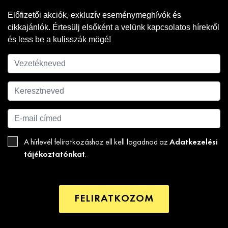
Előfizetői akciók, exkluzív eseménymeghívók és
cikkajánlók. Értesülj elsőként a velünk kapcsolatos hírekről
és less be a kulisszák mögé!
Adatkezelési
A hírlevél feliratkozáshoz ell kell fogadnod az
tájékoztatónkat
.
FELIRATKOZOM