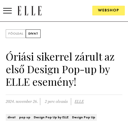
WEBSHOP
DIVAT
FŐOLDAL
DIVAT
ELLE DIGITAL
Óriási sikerrel zárult az
GOURMET AWARDS
első Design Pop-up by
SZÉPSÉG
ELLE esemény!
KULTÚRA
PSZICHÉ
2024. november 26.
2 perc olvasás
ELLE
ÉLETMÓD
divat
pop up
Design Pop Up by ELLE
Design Pop Up
PÁRKAPCSOLAT