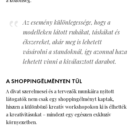
a közönség.
Az esemény különlegessége, hogy a
modelleken látott ruhákat, táskákat és
ékszereket, akár meg is lehetett
vásárolni a standoknál, így azonnal haza
lehetett vinni a kiválasztott darabot.
A SHOPPINGÉLMÉNYEN TÚL
A divat szerelmesei és a tervezők munkáira nyitott
látogatók nem csak egy shoppingélményt kaptak,
hiszen a különböző kreatív workshopokon ki is élhették
a kreativitásukat – mindezt egy egészen exkluzív
környezetben.