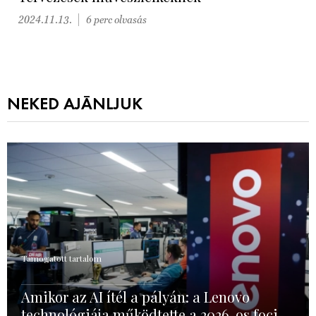
2024.11.13.
6 perc olvasás
NEKED AJÁNLJUK
Támogatott tartalom
Amikor az AI ítél a pályán: a Lenovo
technológiája működtette a 2026-os foci-