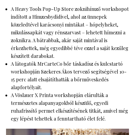
A Heavy Tools Pop-Up Store zoknihímző workshopot
indított a Himzesbydidivel, ahol az ünnepek
közeledtével karácsonyi mintákat – hópelyheket,
mikulássapkát vagy rénszarvast – lehetett hímezni a
zoknikra. A bátrabbak, akár saját mintával is
érkezhettek, még egyedibbé téve ezzel a saját kezűleg
készített darabokat.
A látogatók MrCarteCo bőr táskadísz és kulcstartó
workshopján Szekeres Ákos tervező segítségével 10-
15 perc alatt elsajátíthatták a bőrműveskedés
alapfortélyait.
A Vöslauer X Printa workshopján elárulták a
természetes alapanyagokból készülő, egyedi
ruhafrissítő permet elkészítésének titkát, amivel még
egy lépést tehettek a fenntartható élet felé.