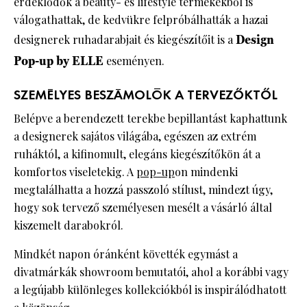
érdeklődők a beauty- és lifestyle termékekből is
válogathattak, de kedvükre felpróbálhatták a hazai
designerek ruhadarabjait és kiegészítőit is a
Design
Pop-up by ELLE
eseményen.
SZEMÉLYES BESZÁMOLÓK A TERVEZŐKTŐL
Belépve a berendezett terekbe bepillantást kaphattunk
a designerek sajátos világába, egészen az extrém
ruháktól, a kifinomult, elegáns kiegészítőkön át a
komfortos viseletekig. A
pop-up
on mindenki
megtalálhatta a hozzá passzoló stílust, mindezt úgy,
hogy sok tervező személyesen mesélt a vásárló által
kiszemelt darabokról.
Mindkét napon óránként követték egymást a
divatmárkák showroom bemutatói, ahol a korábbi vagy
a legújabb különleges kollekciókból is inspirálódhatott