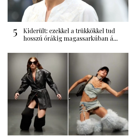
5
Kiderült: ezekkel a trükkökkel tud
hosszú órákig magassarkúban á...