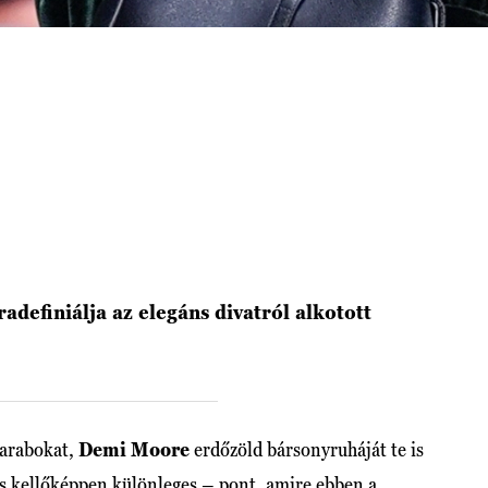
adefiniálja az elegáns divatról alkotott
darabokat,
Demi Moore
erdőzöld bársonyruháját te is
és kellőképpen különleges – pont, amire ebben a