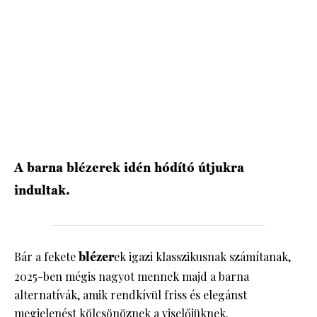
HÍRLEVÉL
A barna blézerek idén hódító útjukra
indultak.
Bár a fekete
blézer
ek igazi klasszikusnak számítanak,
2025-ben mégis nagyot mennek majd a barna
alternatívák, amik rendkívül friss és elegánst
megjelenést kölcsönöznek a viselőjüknek.