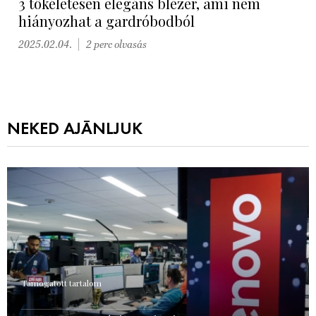
3 tökéletesen elegáns blézer, ami nem
hiányozhat a gardróbodból
2025.02.04.
2 perc olvasás
NEKED AJÁNLJUK
Támogatott tartalom