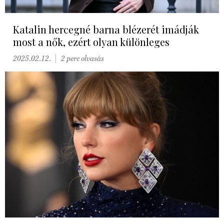
Katalin hercegné barna blézerét imádják
most a nők, ezért olyan különleges
2025.02.12.
2 perc olvasás