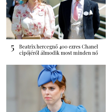
5
Beatrix hercegnő 400 ezres Chanel
cipőjéről álmodik most minden nő