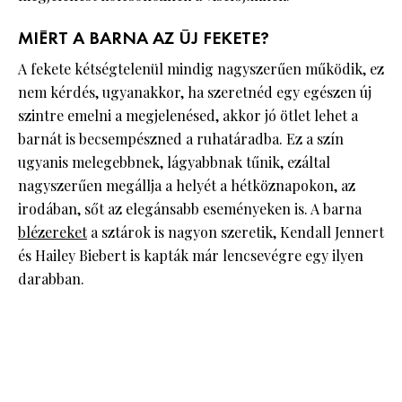
MIÉRT A BARNA AZ ÚJ FEKETE?
A fekete kétségtelenül mindig nagyszerűen működik, ez
nem kérdés, ugyanakkor, ha szeretnéd egy egészen új
szintre emelni a megjelenésed, akkor jó ötlet lehet a
barnát is becsempészned a ruhatáradba. Ez a szín
ugyanis melegebbnek, lágyabbnak tűnik, ezáltal
nagyszerűen megállja a helyét a hétköznapokon, az
irodában, sőt az elegánsabb eseményeken is. A barna
blézereket
a sztárok is nagyon szeretik, Kendall Jennert
és Hailey Biebert is kapták már lencsevégre egy ilyen
darabban.