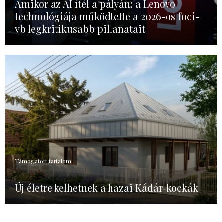
Amikor az AI ítél a pályán: a Lenovo
technológiája működtette a 2026-os foci-
vb legkritikusabb pillanatait
Támogatott tartalom
Új életre kelhetnek a hazai Kádár-kockák