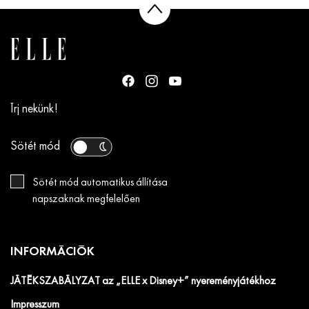
Írj nekünk!
Sötét mód
Sötét mód automatikus állítása
napszaknak megfelelően
INFORMÁCIÓK
JÁTÉKSZABÁLYZAT az „ELLE x Disney+” nyereményjátékhoz
Impresszum