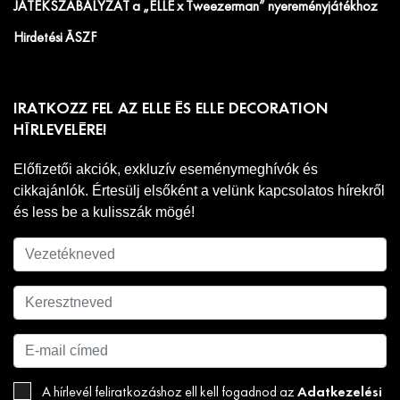
JÁTÉKSZABÁLYZAT a „ELLE x Tweezerman” nyereményjátékhoz
Hirdetési ÁSZF
IRATKOZZ FEL AZ ELLE ÉS ELLE DECORATION
HÍRLEVELÉRE!
Előfizetői akciók, exkluzív eseménymeghívók és
cikkajánlók. Értesülj elsőként a velünk kapcsolatos hírekről
és less be a kulisszák mögé!
Adatkezelési
A hírlevél feliratkozáshoz ell kell fogadnod az