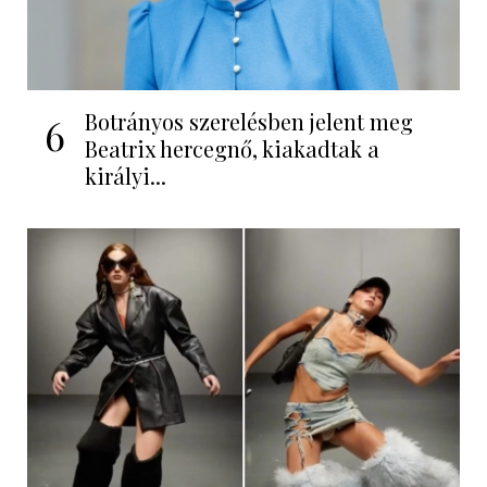
Botrányos szerelésben jelent meg
6
Beatrix hercegnő, kiakadtak a
királyi...