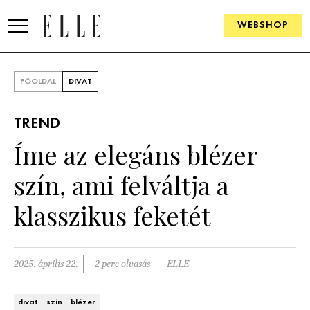
WEBSHOP
DIVAT
FŐOLDAL
DIVAT
ELLE DIGITAL
TREND
GOURMET AWARDS
Íme az elegáns blézer
SZÉPSÉG
szín, ami felváltja a
KULTÚRA
klasszikus feketét
PSZICHÉ
2025. április 22.
2 perc olvasás
ELLE
ÉLETMÓD
PÁRKAPCSOLAT
divat
szín
blézer