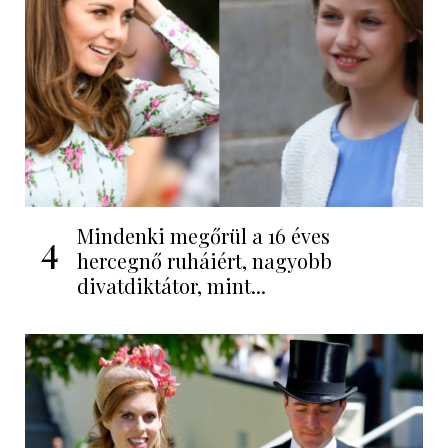
Mindenki megőrül a 16 éves
4
hercegnő ruháiért, nagyobb
divatdiktátor, mint...