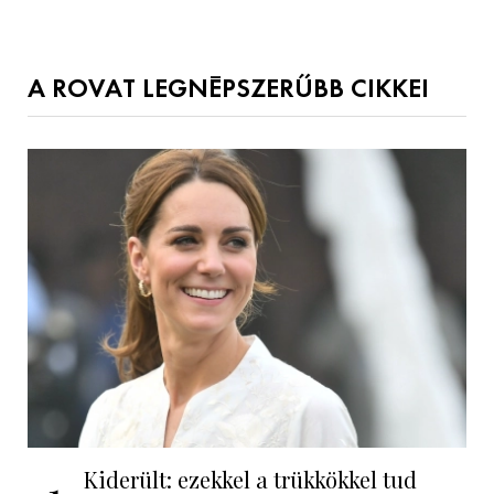
A ROVAT LEGNÉPSZERŰBB CIKKEI
Kiderült: ezekkel a trükkökkel tud
1