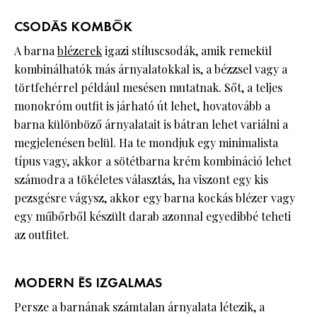
CSODÁS KOMBÓK
A barna
blézerek
igazi stíluscsodák, amik remekül
kombinálhatók más árnyalatokkal is, a bézzsel vagy a
törtfehérrel például mesésen mutatnak. Sőt, a teljes
monokróm outfit is járható út lehet, hovatovább a
barna különböző árnyalatait is bátran lehet variálni a
megjelenésen belül. Ha te mondjuk egy minimalista
típus vagy, akkor a sötétbarna krém kombináció lehet
számodra a tökéletes választás, ha viszont egy kis
pezsgésre vágysz, akkor egy barna kockás blézer vagy
egy műbőrből készült darab azonnal egyedibbé teheti
az outfitet.
MODERN ÉS IZGALMAS
Persze a barnának számtalan árnyalata létezik, a