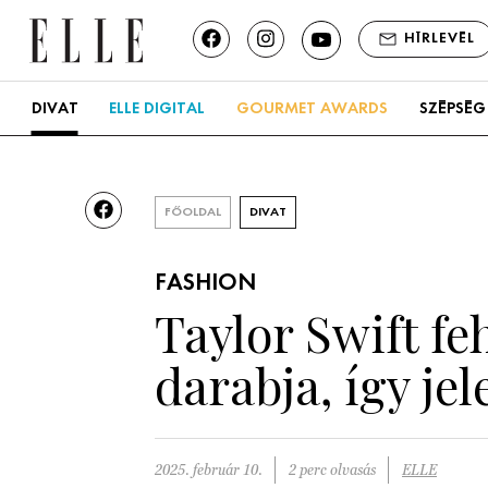
HÍRLEVÉL
DIVAT
ELLE DIGITAL
GOURMET AWARDS
SZÉPSÉG
FŐOLDAL
DIVAT
FASHION
Taylor Swift f
darabja, így j
2025. február 10.
2 perc olvasás
ELLE