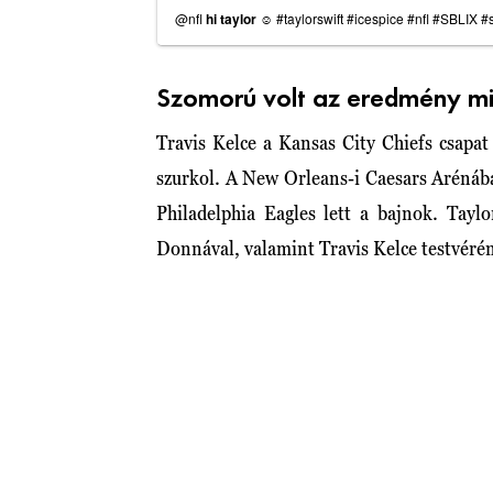
@nfl
hi taylor ☺️
#taylorswift
#icespice
#nfl
#SBLIX
⁠
#
Szomorú volt az eredmény mi
Travis Kelce a Kansas City Chiefs csapat
szurkol. A New Orleans-i Caesars Arénáb
Philadelphia Eagles lett a bajnok. Tayl
Donnával, valamint Travis Kelce testvéréne