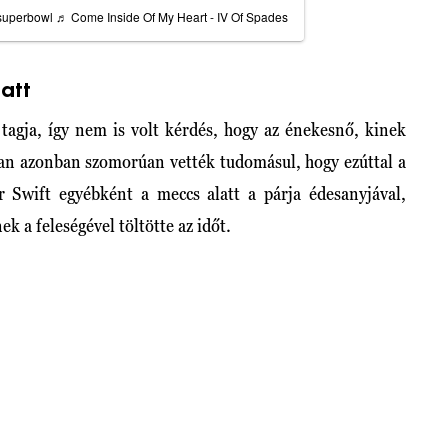
superbowl
♬ Come Inside Of My Heart - IV Of Spades
att
 tagja, így nem is volt kérdés, hogy az énekesnő, kinek
an azonban szomorúan vették tudomásul, hogy ezúttal a
or Swift egyébként a meccs alatt a párja édesanyjával,
k a feleségével töltötte az időt.