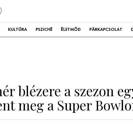
KULTÚRA
PSZICHÉ
ÉLETMÓD
PÁRKAPCSOLAT
ehér blézere a szezon 
elent meg a Super Bowl