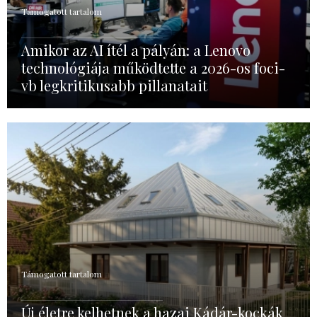
Támogatott tartalom
Amikor az AI ítél a pályán: a Lenovo
technológiája működtette a 2026-os foci-
vb legkritikusabb pillanatait
Támogatott tartalom
Új életre kelhetnek a hazai Kádár-kockák