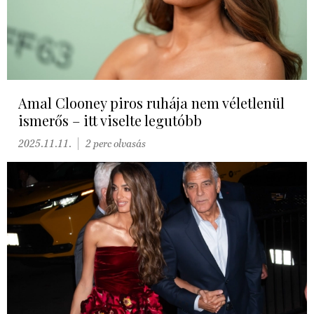
Amal Clooney piros ruhája nem véletlenül
ismerős – itt viselte legutóbb
2025.11.11.
2 perc olvasás