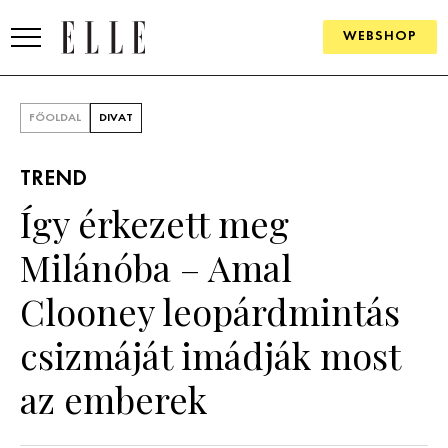
WEBSHOP
DIVAT
FŐOLDAL
DIVAT
ELLE DIGITAL
TREND
GOURMET AWARDS
Így érkezett meg
SZÉPSÉG
Milánóba – Amal
KULTÚRA
Clooney leopárdmintás
PSZICHÉ
csizmáját imádják most
az emberek
ÉLETMÓD
PÁRKAPCSOLAT