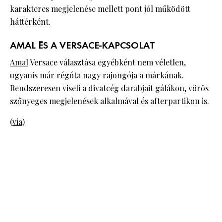
karakteres megjelenése mellett pont jól működött
háttérként.
AMAL ÉS A VERSACE-KAPCSOLAT
Amal
Versace választása egyébként nem véletlen,
ugyanis már régóta nagy rajongója a márkának.
Rendszeresen viseli a divatcég darabjait gálákon, vörös
szőnyeges megjelenések alkalmával és afterpartikon is.
(
via
)