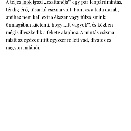
A teljes
look
igazi „csattanója” egy pár leopárdmintás,
térdig érő, tűsarkú csizma volt. Pont az a fajta darab,
amihez nem kell extra ékszer vagy túlzó smink:
önmagában kijelenti, hogy „itt vagyok”, és közben
mégis illeszkedik a fekete alaphoz. A mintás csizma
miatt az egész outfit egyszerre lett vad, divatos és
nagyon milánói.