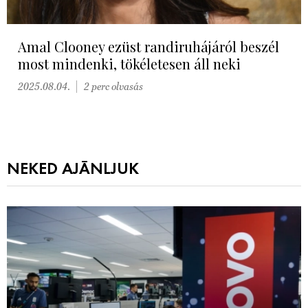
Amal Clooney ezüst randiruhájáról beszél
most mindenki, tökéletesen áll neki
2025.08.04.
2 perc olvasás
NEKED AJÁNLJUK