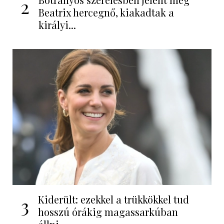
2
Beatrix hercegnő, kiakadtak a
királyi...
Kiderült: ezekkel a trükkökkel tud
3
hosszú órákig magassarkúban