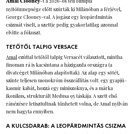
Amal Clooney
-t a 2026-os téli olimpia
nyitóünnepsége előtt szúrták ki Milánóban a férjével,
George Clooney-val. A jogász egy leopárdmintás
csizmát viselt, a szettje pedig gyakorlatilag azonnal
elvitte a fókuszt.
TETŐTŐL TALPIG VERSACE
Amal
ezúttal tetőtől talpig Versacét választott, mintha
finoman rá is kacsintana a házigazda országra (a
divatcéget Milánóban alapítottak). Az alap egy sötét,
szinte teljesen monokróm összeállítás volt: egy gyapjú–
kasmír kabát, hozzá egy miniszoknya, és a márka
ikonikus, strukturált Medusa 95 táskája. A szett első
ránézésre letisztultnak tűnhetett volna, de Amal nyilván
nem hagyta ennyiben.
A KULCSDARAB: A LEOPÁRDMINTÁS CSIZMA