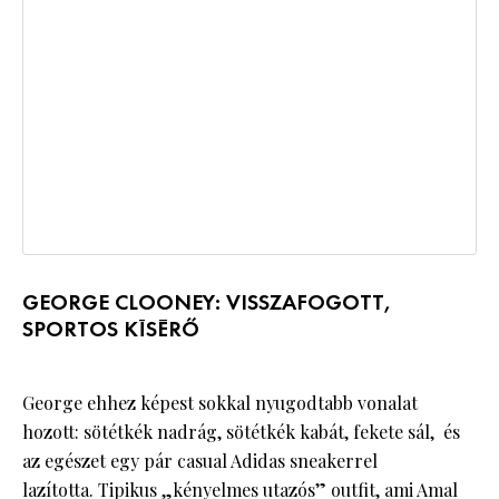
GEORGE CLOONEY: VISSZAFOGOTT,
SPORTOS KÍSÉRŐ
George ehhez képest sokkal nyugodtabb vonalat
hozott: sötétkék nadrág, sötétkék kabát, fekete sál, és
az egészet egy pár casual Adidas sneakerrel
lazította. Tipikus „kényelmes utazós” outfit, ami Amal