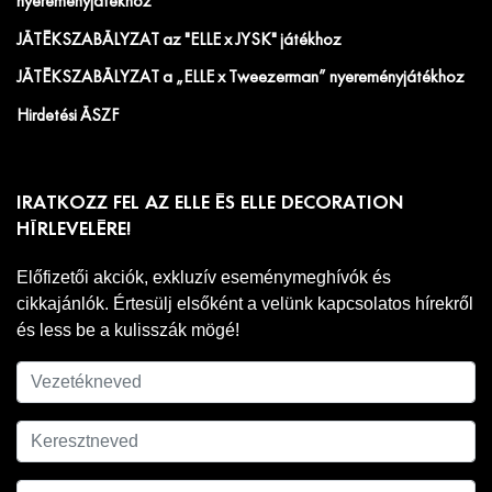
nyereményjátékhoz
JÁTÉKSZABÁLYZAT az "ELLE x JYSK" játékhoz
JÁTÉKSZABÁLYZAT a „ELLE x Tweezerman” nyereményjátékhoz
Hirdetési ÁSZF
IRATKOZZ FEL AZ ELLE ÉS ELLE DECORATION
HÍRLEVELÉRE!
Előfizetői akciók, exkluzív eseménymeghívók és
cikkajánlók. Értesülj elsőként a velünk kapcsolatos hírekről
és less be a kulisszák mögé!