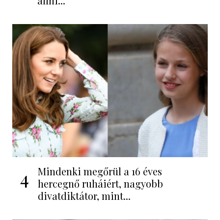
állni...
Mindenki megőrül a 16 éves
4
hercegnő ruháiért, nagyobb
divatdiktátor, mint...