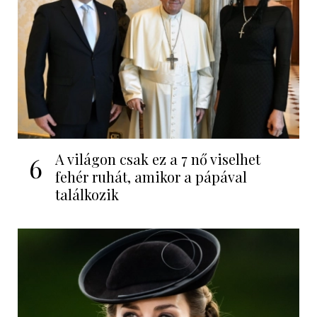
A világon csak ez a 7 nő viselhet
6
fehér ruhát, amikor a pápával
találkozik