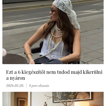
Ezt a 6 kiegészítőt nem tudod majd kikerülni
a nyáron
2026.05.20.
4 perc olvasás