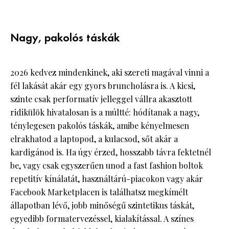
Nagy, pakolós táskák
2026 kedvez mindenkinek, aki szereti magával vinni a
fél lakását akár egy gyors bruncholásra is. A kicsi,
szinte csak performatív jelleggel vállra akasztott
ridikülök hivatalosan is a múltté: hódítanak a nagy,
ténylegesen pakolós táskák, amibe kényelmesen
elrakhatod a laptopod, a kulacsod, sőt akár a
kardigánod is. Ha úgy érzed, hosszabb távra fektetnél
be, vagy csak egyszerűen unod a fast fashion boltok
repetitív kínálatát, használtárú-piacokon vagy akár
Facebook Marketplacen is találhatsz megkímélt
állapotban lévő, jobb minőségű szintetikus táskát,
egyedibb formatervezéssel, kialakítással. A színes