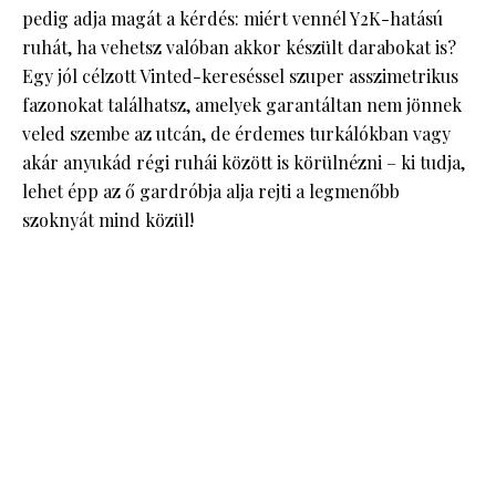
pedig adja magát a kérdés: miért vennél Y2K-hatású
ruhát, ha vehetsz valóban akkor készült darabokat is?
Egy jól célzott Vinted-kereséssel szuper asszimetrikus
fazonokat találhatsz, amelyek garantáltan nem jönnek
veled szembe az utcán, de érdemes turkálókban vagy
akár anyukád régi ruhái között is körülnézni – ki tudja,
lehet épp az ő gardróbja alja rejti a legmenőbb
szoknyát mind közül!