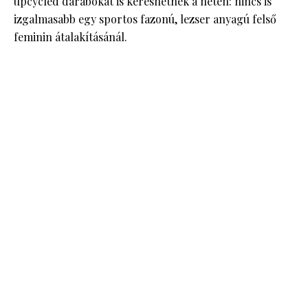
upcycled darabokat is kereshetnek a neten: nincs is
izgalmasabb egy sportos fazonú, lezser anyagú felső
feminin átalakításánál.