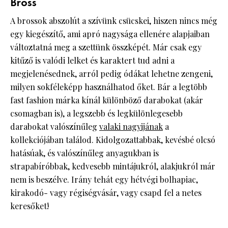
Bross
A brossok abszolút a szívünk csücskei, hiszen nincs még
egy kiegészítő, ami apró nagysága ellenére alapjaiban
változtatná meg a szettünk összképét. Már csak egy
kitűző is valódi lelket és karaktert tud adni a
megjelenésednek, arról pedig ódákat lehetne zengeni,
milyen sokféleképp használhatod őket. Bár a legtöbb
fast fashion márka kínál különböző darabokat (akár
csomagban is), a legszebb és legkülönlegesebb
darabokat valószínűleg
valaki nagyijának
a
kollekciójában találod. Kidolgozattabbak, kevésbé olcsó
hatásúak, és valószínűleg anyagukban is
strapabíróbbak, kedvesebb mintájukról, alakjukról már
nem is beszélve. Irány tehát egy hétvégi bolhapiac,
kirakodó- vagy régiségvásár, vagy csapd fel a netes
keresőket!