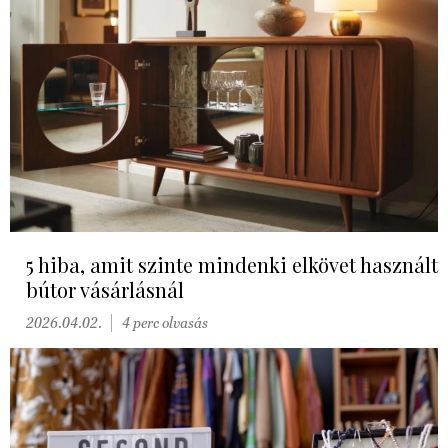
5 hiba, amit szinte mindenki elkövet használt
bútor vásárlásnál
2026.04.02.
4 perc olvasás