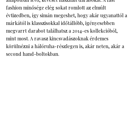
fashion minősége elég sokat romlott az elmúlt
évtizedben, így simán megeshet, hogy akár ugyanattól a
márkától is klasszisokkal időtállóbb, igényesebben
megvarrt darabot találhatsz a 2014-es kollekcióból,
mint most. A ravasz kincsvadászoknak érdemes
körülnézni a hálóruha-részlegen is, akár neten, akár a
second hand-boltokban.