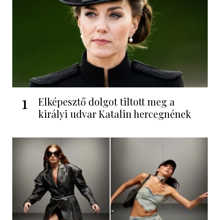
1
Elképesztő dolgot tiltott meg a
királyi udvar Katalin hercegnének