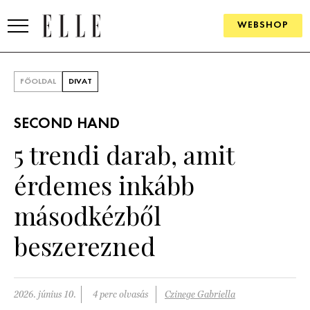
WEBSHOP
DIVAT
FŐOLDAL
DIVAT
ELLE DIGITAL
SECOND HAND
GOURMET AWARDS
5 trendi darab, amit
SZÉPSÉG
érdemes inkább
KULTÚRA
másodkézből
PSZICHÉ
beszerezned
ÉLETMÓD
2026. június 10.
4 perc olvasás
Czinege Gabriella
PÁRKAPCSOLAT