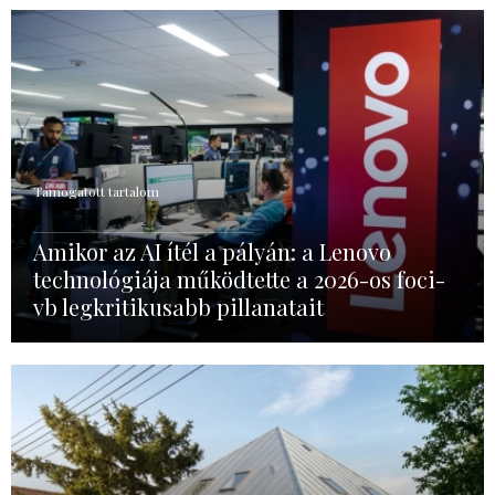
Támogatott tartalom
Amikor az AI ítél a pályán: a Lenovo
technológiája működtette a 2026-os foci-
vb legkritikusabb pillanatait