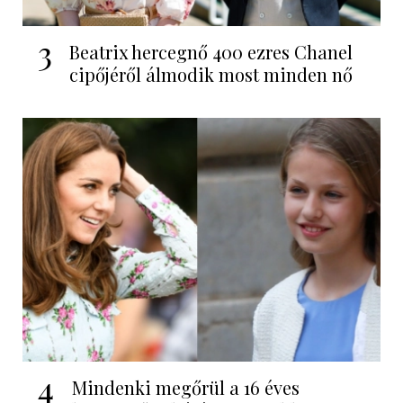
3
Beatrix hercegnő 400 ezres Chanel
cipőjéről álmodik most minden nő
4
Mindenki megőrül a 16 éves