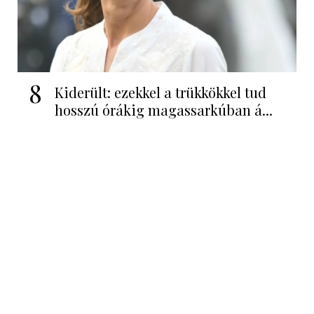
8
Kiderült: ezekkel a trükkökkel tud
hosszú órákig magassarkúban á...