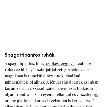
Spagettipántos ruhák
A spagettipántos, főleg
csipkés szegélyű
, szaténos
ruhák az idei nyár sztárjai; jól rétegezhetőek, de
magukban is remekül öltöztetnek, ráadásul
mindenkinek jól állnak. A fényes slip dressek azonban
korántsem a 21. század szüleményei: ez is tipikusan
olyan trend, ami 8-10 évente fellángol és visszatér, így
online platformokon akár célzottan is kereshetsz jó
állapotban lévő, keveset használt darabokat. A fast