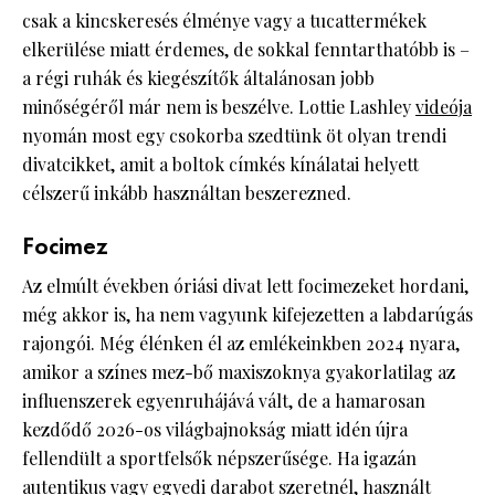
csak a kincskeresés élménye vagy a tucattermékek
elkerülése miatt érdemes, de sokkal fenntarthatóbb is –
a régi ruhák és kiegészítők általánosan jobb
minőségéről már nem is beszélve. Lottie Lashley
videója
nyomán most egy csokorba szedtünk öt olyan trendi
divatcikket, amit a boltok címkés kínálatai helyett
célszerű inkább használtan beszerezned.
Focimez
Az elmúlt években óriási divat lett focimezeket hordani,
még akkor is, ha nem vagyunk kifejezetten a labdarúgás
rajongói. Még élénken él az emlékeinkben 2024 nyara,
amikor a színes mez-bő maxiszoknya gyakorlatilag az
influenszerek egyenruhájává vált, de a hamarosan
kezdődő 2026-os világbajnokság miatt idén újra
fellendült a sportfelsők népszerűsége. Ha igazán
autentikus vagy egyedi darabot szeretnél, használt