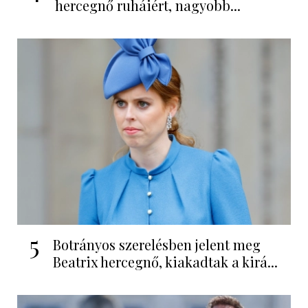
hercegnő ruháiért, nagyobb...
5
Botrányos szerelésben jelent meg
Beatrix hercegnő, kiakadtak a kirá...