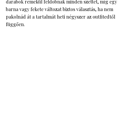
darabok remekül feldobnak minden szettet, míg egy
barna vagy fekete változat biztos választás, ha nem
pakolnád át a tartalmát heti négyszer az outfitedtől
függően.