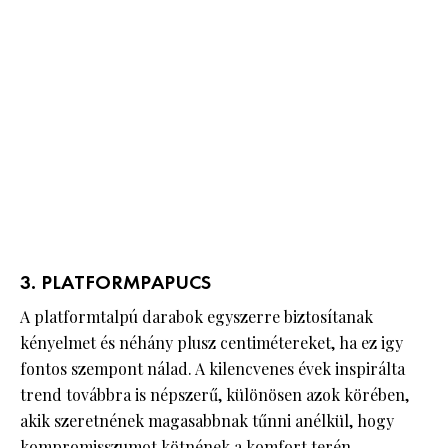
3. PLATFORMPAPUCS
A platformtalpú darabok egyszerre biztosítanak
kényelmet és néhány plusz centimétereket, ha ez igy
fontos szempont nálad. A kilencvenes évek inspirálta
trend továbbra is népszerű, különösen azok körében,
akik szeretnének magasabbnak tűnni anélkül, hogy
kompromisszumot kötnének a komfort terén.