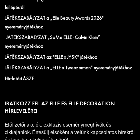
fellépésről
JÁTÉKSZABÁLYZAT a „Elle Beauty Awards 2026"
nyereményjátékhoz
JÁTÉKSZABÁLYZAT „SoMe ELLE - Calvin Klein”
nyereményjátékhoz
JÁTÉKSZABÁLYZAT az "ELLE x JYSK" játékhoz
JÁTÉKSZABÁLYZAT a „ELLE x Tweezerman” nyereményjátékhoz
Hirdetési ÁSZF
IRATKOZZ FEL AZ ELLE ÉS ELLE DECORATION
HÍRLEVELÉRE!
Előfizetői akciók, exkluzív eseménymeghívók és
cikkajánlók. Értesülj elsőként a velünk kapcsolatos hírekről
és less be a kulisszák mögé!