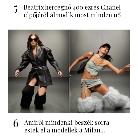
5
Beatrix hercegnő 400 ezres Chanel
cipőjéről álmodik most minden nő
6
Amiről mindenki beszél: sorra
estek el a modellek a Milan...