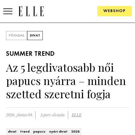
WEBSHOP
DIVAT
FŐOLDAL
DIVAT
ELLE DIGITAL
SUMMER TREND
GOURMET AWARDS
Az 5 legdivatosabb női
SZÉPSÉG
papucs nyárra – minden
KULTÚRA
szetted szeretni fogja
PSZICHÉ
2026. június 04.
3 perc olvasás
ELLE
ÉLETMÓD
PÁRKAPCSOLAT
divat
trend
papucs
nyári divat
2026