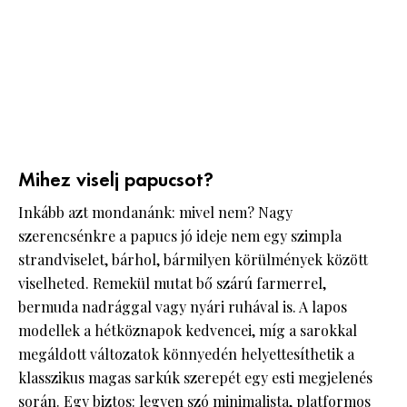
Mihez viselj papucsot?
Inkább azt mondanánk: mivel nem? Nagy
szerencsénkre a papucs jó ideje nem egy szimpla
strandviselet, bárhol, bármilyen körülmények között
viselheted. Remekül mutat bő szárú farmerrel,
bermuda nadrággal vagy nyári ruhával is. A lapos
modellek a hétköznapok kedvencei, míg a sarokkal
megáldott változatok könnyedén helyettesíthetik a
klasszikus magas sarkúk szerepét egy esti megjelenés
során. Egy biztos: legyen szó minimalista, platformos