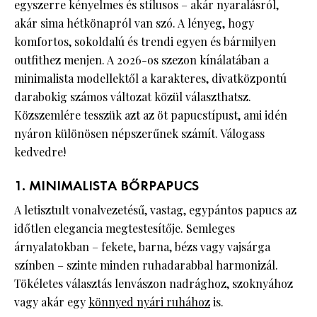
egyszerre kényelmes és stílusos – akár nyaralásról,
akár sima hétkönapról van szó. A lényeg, hogy
komfortos, sokoldalú és trendi egyen és bármilyen
outfithez menjen. A 2026-os szezon kínálatában a
minimalista modellektől a karakteres, divatközpontú
darabokig számos változat közül választhatsz.
Közszemlére tesszük azt az öt papucstípust, ami idén
nyáron különösen népszerűnek számít. Válogass
kedvedre!
1. MINIMALISTA BŐRPAPUCS
A letisztult vonalvezetésű, vastag, egypántos papucs az
időtlen elegancia megtestesítője. Semleges
árnyalatokban – fekete, barna, bézs vagy vajsárga
színben – szinte minden ruhadarabbal harmonizál.
Tökéletes választás lenvászon nadrághoz, szoknyához
vagy akár egy
könnyed nyári ruhához
is.