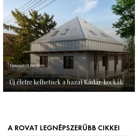
Támogatott tartalom
Új életre kelhetnek a hazai Kádár-kockák
A ROVAT LEGNÉPSZERŰBB CIKKEI