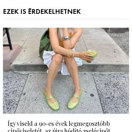
EZEK IS ÉRDEKELHETNEK
Így viseld a 90-es évek legmegosztóbb
cipőviseletét, az újra hódító zselécipőt