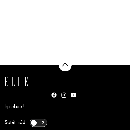
Írj nekünk!
Sötét mód