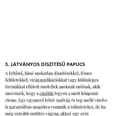
5. LÁTVÁNYOS DÍSZÍTÉSŰ PAPUCS
A feltűnő, kissé szokatlan díszítésekkel, fémes
felületekkel, virágapplikációkkal vagy különleges
formákkal ellátott modellek azoknak szólnak, akik
szeretnék, hogy a
cipőjük
legyen a szett központi
eleme. Egy egyszerű fehér nadrág és top mellé viselve
is garantáltan magukra vonzzák a tekinteteket, de ha
még extrább outfitre vágysz, akkor egy erős