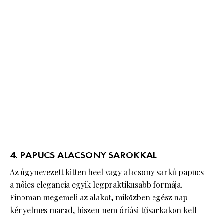
4. PAPUCS ALACSONY SAROKKAL
Az úgynevezett kitten heel vagy alacsony sarkú papucs
a nőies elegancia egyik legpraktikusabb formája.
Finoman megemeli az alakot, miközben egész nap
kényelmes marad, hiszen nem óriási tűsarkakon kell