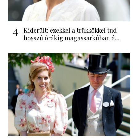
4
Kiderült: ezekkel a trükkökkel tud
hosszú órákig magassarkúban á...