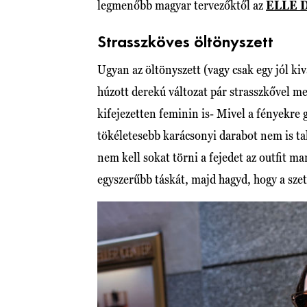
legmenőbb magyar tervezőktől az
ELLE 
Strasszköves öltönyszett
Ugyan az öltönyszett (vagy csak egy jól ki
húzott derekú változat pár strasszkővel 
kifejezetten feminin is- Mivel a fényekre 
tökéletesebb karácsonyi darabot nem is tal
nem kell sokat törni a fejedet az outfit m
egyszerűbb táskát, majd hagyd, hogy a szet