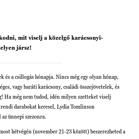
odni, mit viselj a közelgő karácsonyi-
elyen jársz!
 és a csillogás hónapja. Nincs még egy olyan hónap,
es, vagy baráti karácsony, családi összejövetelek, és
eg! Ha még nem tudod, idén milyen szetteket viselj
trendi darabokat keresel, Lydia Tomlinson
ol az ünnepi szezonra.
 most hétvégén (november 21-23 között) beszerezheted a