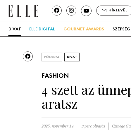
HÍRLEVÉL
DIVAT
ELLE DIGITAL
GOURMET AWARDS
SZÉPSÉG
FŐOLDAL
DIVAT
FASHION
4 szett az ünne
aratsz
2025. november 19.
3 perc olvasás
Czinege Ga