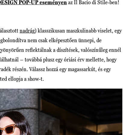
DESIGN POP-UP eseményen
az Il Bacio di Stile-ben!
választott
nadrág
) klasszikusan maszkulinabb viselet, egy
megbolondítva nem csak elképesztően ünnepi, de
gyönyörűen reflektálnak a díszítések, valószínűleg ennél
álhatnál – továbbá plusz egy óriási érv mellette, hogy
aradék részén. Válassz hozzá egy magassarkút, és egy
ted ellopja a show-t.