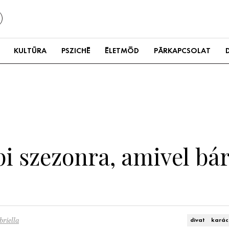
KULTÚRA
PSZICHÉ
ÉLETMÓD
PÁRKAPCSOLAT
pi szezonra, amivel bár
briella
divat
karác