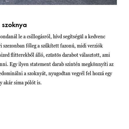
s szoknya
ndanál le a csillogásról, hívd segítségül a kedvenc
ri szezonban főleg a szűkített fazonú, midi verziók
ized flitterekből álló, ezüstös darabot választott, ami
nni. Egy ilyen statement darab szintén megkönnyíti az
ledominálni a szoknyát, nyugodtan vegyél fel hozzá egy
y akár sima pólót is.