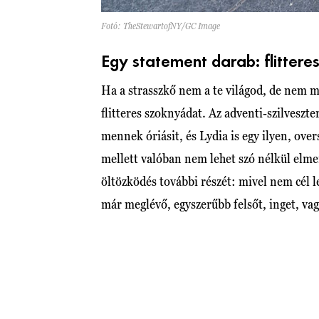
Fotó: TheStewartofNY/GC Image
Egy statement darab: flittere
Ha a strasszkő nem a te világod, de nem mo
flitteres szoknyádat. Az adventi-szilveszte
mennek óriásit, és Lydia is egy ilyen, overs
mellett valóban nem lehet szó nélkül elme
öltözködés további részét: mivel nem cél 
már meglévő, egyszerűbb felsőt, inget, vag