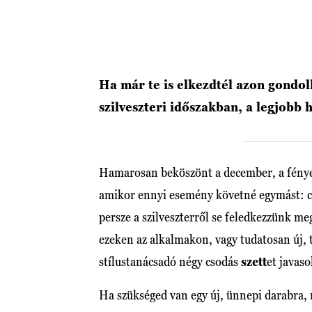
Ha már te is elkezdtél azon gondolk
szilveszteri időszakban, a legjobb h
Hamarosan beköszönt a december, a fények
amikor ennyi esemény követné egymást: cég
persze a szilveszterről se feledkezzünk m
ezeken az alkalmakon, vagy tudatosan új, 
stílustanácsadó négy csodás
szett
et javas
Ha szükséged van egy új, ünnepi darabra,