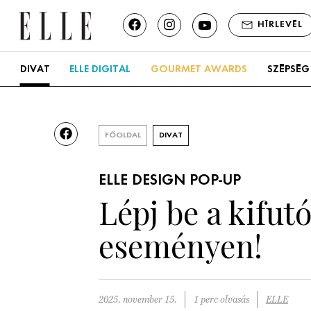
HÍRLEVÉL
DIVAT
ELLE DIGITAL
GOURMET AWARDS
SZÉPSÉG
FŐOLDAL
DIVAT
ELLE DESIGN POP-UP
Lépj be a kifu
eseményen!
2025. november 15.
1 perc olvasás
ELLE