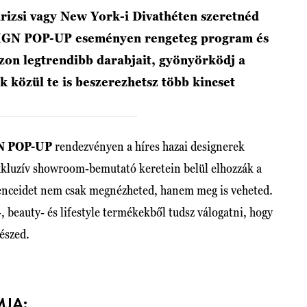
rizsi vagy New York-i Divathéten szeretnéd
SIGN POP-UP eseményen rengeteg program és
zon legtrendibb darabjait, gyönyörködj a
k közül te is beszerezhetsz több kincset
N POP-UP
rendezvényen a híres hazai designerek
kluzív showroom-bemutató keretein belül elhozzák a
nceidet nem csak megnézheted, hanem meg is veheted.
 beauty- és lifestyle termékekből tudsz válogatni, hogy
részed.
JA: