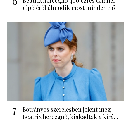
6
Beatrix hercegnő 400 ezres Chanel
cipőjéről álmodik most minden nő
7
Botrányos szerelésben jelent meg
Beatrix hercegnő, kiakadtak a kirá...