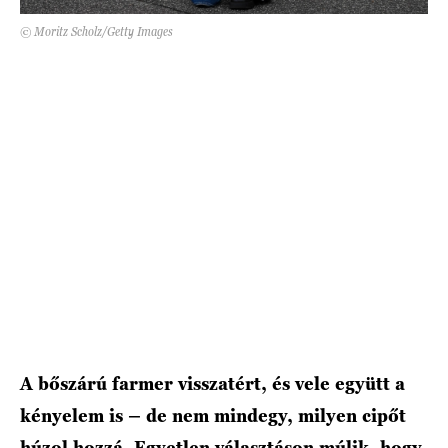
© Moritz Scholz/Getty Images
HÍRLEVÉL
A bőszárú farmer visszatért, és vele együtt a
kényelem is – de nem mindegy, milyen cipőt
húzol hozzá. Egyetlen választáson múlik, hogy