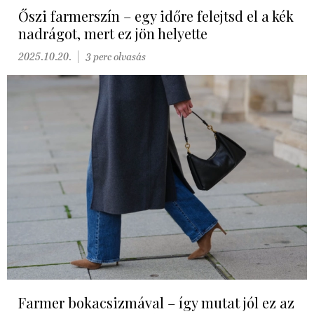
Őszi farmerszín – egy időre felejtsd el a kék
nadrágot, mert ez jön helyette
2025.10.20.
3 perc olvasás
Farmer bokacsizmával – így mutat jól ez az