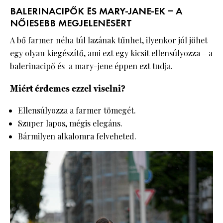
BALERINACIPŐK ÉS MARY-JANE-EK – A
NŐIESEBB MEGJELENÉSÉRT
A bő farmer néha túl lazának tűnhet, ilyenkor jól jöhet
egy olyan kiegészítő, ami ezt egy kicsit ellensúlyozza – a
balerinacipő és a mary-jene éppen ezt tudja.
Miért érdemes ezzel viselni?
Ellensúlyozza a farmer tömegét.
Szuper lapos, mégis elegáns.
Bármilyen alkalomra felveheted.