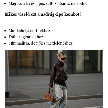
Magassarkú és lapos változatban is működik.
Mikor viseld ezt a nadrág cipő kombót?
Munkahelyi outfitekhez.
Esti programokhoz.
Minimalista, de nőies megjelenéshez.