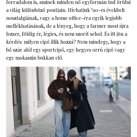
forradalom is, aminek minden nő egyformán tud örülni
a világ különböző pontjain. Hívhatjuk ’90-es évekbeli
nosztalgiának, vagy a home office-éra egyik legjobb
mellékhatásának, de a lényeg, hogy a farmer most újra
lezser, földig ér, légies, és nem szorít sehol. És itt jön a
kérdés: milyen cipő illik hozzá? Nem mindegy, hogy a
bő szár alól egy sportcipő, egy hegyes orrú cipő vagy
egy mokaszin bukkan elő.