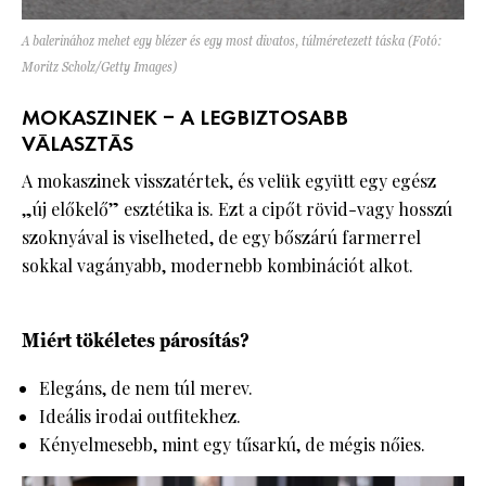
A balerinához mehet egy blézer és egy most divatos, túlméretezett táska (Fotó:
Moritz Scholz/Getty Images)
MOKASZINEK – A LEGBIZTOSABB
VÁLASZTÁS
A mokaszinek visszatértek, és velük együtt egy egész
„új előkelő” esztétika is. Ezt a cipőt rövid-vagy hosszú
szoknyával is viselheted, de egy bőszárú farmerrel
sokkal vagányabb, modernebb kombinációt alkot.
Miért tökéletes párosítás?
Elegáns, de nem túl merev.
Ideális irodai outfitekhez.
Kényelmesebb, mint egy tűsarkú, de mégis nőies.