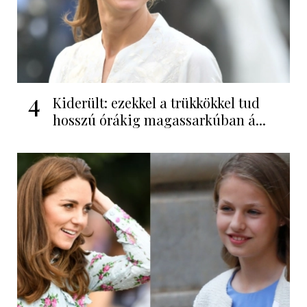
4
Kiderült: ezekkel a trükkökkel tud
hosszú órákig magassarkúban á...