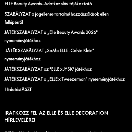
ELLE Beauty Awards - Adatkezelési tájékoztató.
SZABÁLYZAT a jogellenes tartalmú hozzászólások elleni
fellépésről
JÁTÉKSZABÁLYZAT a „Elle Beauty Awards 2026"
nyereményjátékhoz
JÁTÉKSZABÁLYZAT „SoMe ELLE - Calvin Klein”
nyereményjátékhoz
JÁTÉKSZABÁLYZAT az "ELLE x JYSK" játékhoz
JÁTÉKSZABÁLYZAT a „ELLE x Tweezerman” nyereményjátékhoz
Hirdetési ÁSZF
IRATKOZZ FEL AZ ELLE ÉS ELLE DECORATION
HÍRLEVELÉRE!