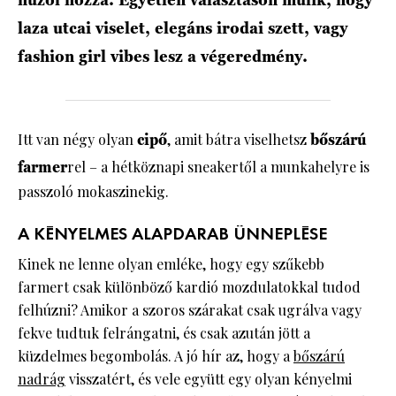
laza utcai viselet, elegáns irodai szett, vagy
fashion girl vibes lesz a végeredmény.
Itt van négy olyan
cipő
, amit bátra viselhetsz
bőszárú
farmer
rel – a hétköznapi sneakertől a munkahelyre is
passzoló mokaszinekig.
A KÉNYELMES ALAPDARAB ÜNNEPLÉSE
Kinek ne lenne olyan emléke, hogy egy szűkebb
farmert csak különböző kardió mozdulatokkal tudod
felhúzni? Amikor a szoros szárakat csak ugrálva vagy
fekve tudtuk felrángatni, és csak azután jött a
küzdelmes begombolás. A jó hír az, hogy a
bőszárú
nadrág
visszatért, és vele együtt egy olyan kényelmi