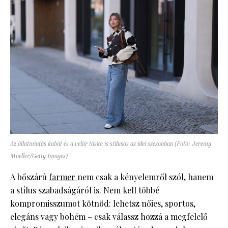
Az állatmintás kabát és a velúr táska is stílusos az idei szezonban (Fotó: Jeremy
Moeller/Getty Images)
A bőszárú
farmer
nem csak a kényelemről szól, hanem
a stílus szabadságáról is. Nem kell többé
kompromisszumot kötnöd: lehetsz nőies, sportos,
elegáns vagy bohém – csak válassz hozzá a megfelelő