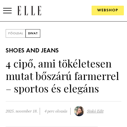
WEBSHOP
DIVAT
FŐOLDAL
DIVAT
ELLE DIGITAL
SHOES AND JEANS
GOURMET AWARDS
4 cipő, ami tökéletesen
SZÉPSÉG
mutat bőszárú farmerrel
KULTÚRA
– sportos és elegáns
PSZICHÉ
ÉLETMÓD
2025. november 18.
4 perc olvasás
Sinkó Edit
PÁRKAPCSOLAT