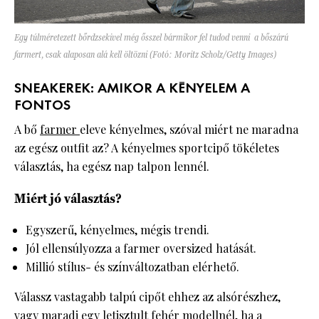
Egy túlméretezett bőrdzsekivel még ősszel bármikor fel tudod venni a bőszárú
farmert, csak alaposan alá kell öltözni (Fotó: Moritz Scholz/Getty Images)
SNEAKEREK: AMIKOR A KÉNYELEM A
FONTOS
A bő
farmer
eleve kényelmes, szóval miért ne maradna
az egész outfit az? A kényelmes sportcipő tökéletes
választás, ha egész nap talpon lennél.
Miért jó választás?
Egyszerű, kényelmes, mégis trendi.
Jól ellensúlyozza a farmer oversized hatását.
Millió stílus- és színváltozatban elérhető.
Válassz vastagabb talpú cipőt ehhez az alsórészhez,
vagy maradj egy letisztult fehér modellnél, ha a