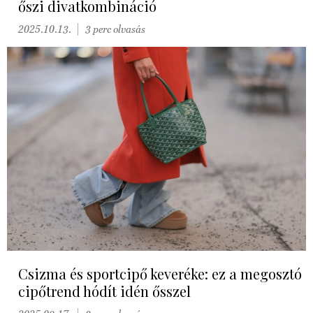
őszi divatkombináció
2025.10.13.
3 perc olvasás
Csizma és sportcipő keveréke: ez a megosztó
cipőtrend hódít idén ősszel