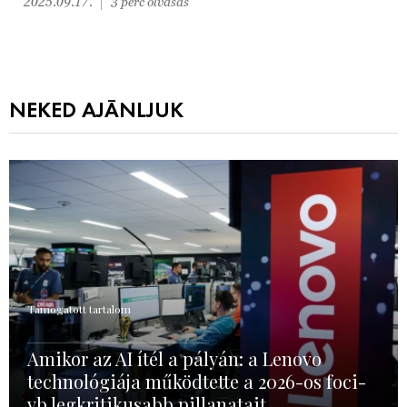
2025.09.17.
3 perc olvasás
NEKED AJÁNLJUK
Támogatott tartalom
Amikor az AI ítél a pályán: a Lenovo
technológiája működtette a 2026-os foci-
vb legkritikusabb pillanatait