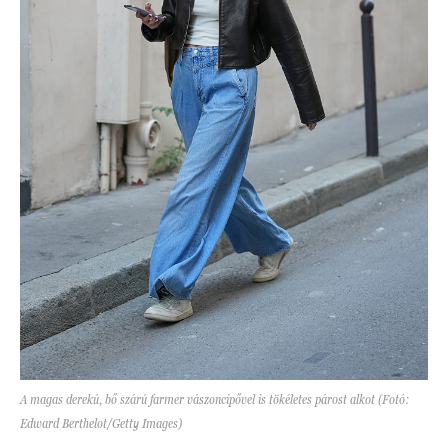
A magas derekú, bő szárú farmer vászoncipővel is tökéletes párost alkot (Fotó:
Edward Berthelot/Getty Images)