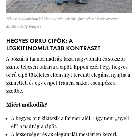
Télen is kimondottan jól lehet öltözni a bőszárú farmerhez ( Fotó: Jeremy
Moeller/Getty Images)
HEGYES ORRÚ CIPŐK: A
LEGKIFINOMULTABB KONTRASZT
A bőszárú farmernadrág laza, nagyvonalú és sokszor
szinte teljesen takarja a cipőt. Éppen ezért egy hegyes
orrú cipő tökéletes ellensúlyt teremt: elegáns, nyújtja a
sziluettet, és egy csipet francia sikket csempész a
szettbe.
Miért működik?
A hegyes orr kilátszik a farmer alól – így nem „nyeli
el” a nadrág a cipőt.
A lezserséget és az eleganciát mesterien keveri.