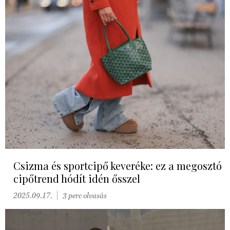
Csizma és sportcipő keveréke: ez a megosztó
cipőtrend hódít idén ősszel
2025.09.17.
3 perc olvasás