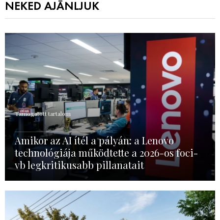
NEKED AJÁNLJUK
Támogatott tartalom
Amikor az AI ítél a pályán: a Lenovo
technológiája működtette a 2026-os foci-
vb legkritikusabb pillanatait