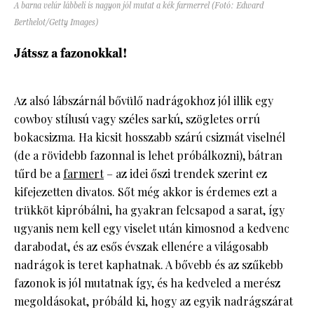
A barna velúr lábbeli is nagyon jól mutat a kék farmerrel (Fotó: Edward
Berthelot/Getty Images)
Játssz a fazonokkal!
Az alsó lábszárnál bővülő nadrágokhoz jól illik egy
cowboy stílusú vagy széles sarkú, szögletes orrú
bokacsizma. Ha kicsit hosszabb szárú csizmát viselnél
(de a rövidebb fazonnal is lehet próbálkozni), bátran
tűrd be a
farmert
– az idei őszi trendek szerint ez
kifejezetten divatos. Sőt még akkor is érdemes ezt a
trükköt kipróbálni, ha gyakran felcsapod a sarat, így
ugyanis nem kell egy viselet után kimosnod a kedvenc
darabodat, és az esős évszak ellenére a világosabb
nadrágok is teret kaphatnak. A bővebb és az szűkebb
fazonok is jól mutatnak így, és ha kedveled a merész
megoldásokat, próbáld ki, hogy az egyik nadrágszárat