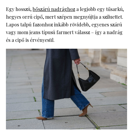
Egy hosszú,
bőszárú nadrághoz
a legjobb egy tűsarkú,
hegyes orrú cipő, mert szépen megnyújtja a sziluettet.
Lapos talpú fazonhoz inkább rövidebb, egyenes szárú
vagy mom jeans típusú farmert válassz – így a nadrág
és a cipő is érvényesül.