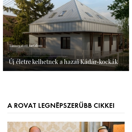
Támogatott tartalom
Új életre kelhetnek a hazai Kádár-kockák
A ROVAT LEGNÉPSZERŰBB CIKKEI