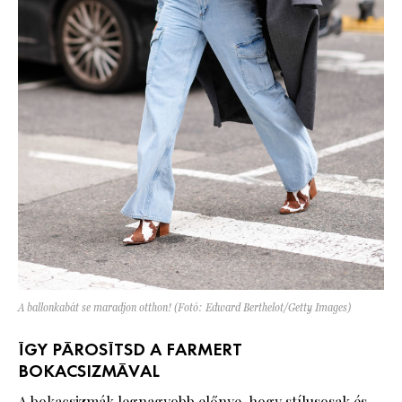
A ballonkabát se maradjon otthon! (Fotó: Edward Berthelot/Getty Images)
ÍGY PÁROSÍTSD A FARMERT
BOKACSIZMÁVAL
A bokacsizmák legnagyobb előnye, hogy stílusosak és