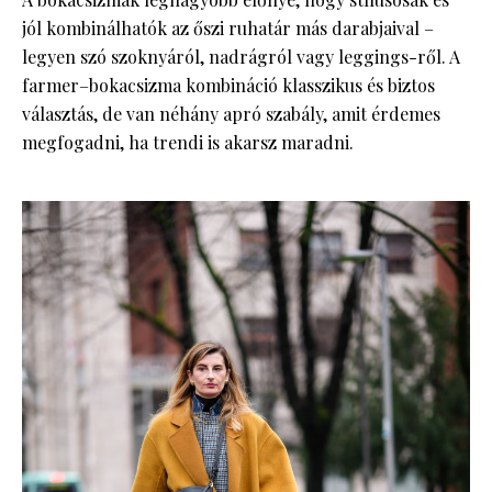
jól kombinálhatók az őszi ruhatár más darabjaival –
legyen szó szoknyáról, nadrágról vagy leggings-ről. A
farmer–bokacsizma kombináció klasszikus és biztos
választás, de van néhány apró szabály, amit érdemes
megfogadni, ha trendi is akarsz maradni.