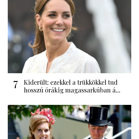
7
Kiderült: ezekkel a trükkökkel tud
hosszú órákig magassarkúban á...