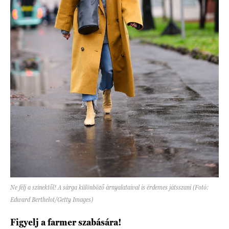
Ne félj a színektől! A sárga különböző árnyalataival is érdemes játsszani (Fotó:
Edward Berthelot/Getty Images)
Figyelj a farmer szabására!