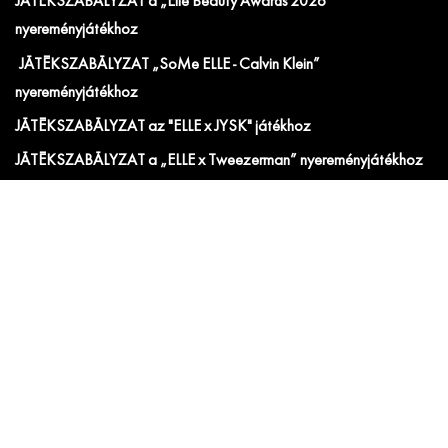
JÁTÉKSZABÁLYZAT a „Elle Beauty Awards 2026"
nyereményjátékhoz
JÁTÉKSZABÁLYZAT „SoMe ELLE - Calvin Klein”
nyereményjátékhoz
JÁTÉKSZABÁLYZAT az "ELLE x JYSK" játékhoz
JÁTÉKSZABÁLYZAT a „ELLE x Tweezerman” nyereményjátékhoz
Hirdetési ÁSZF
IRATKOZZ FEL AZ ELLE ÉS ELLE DECORATION
HÍRLEVELÉRE!
Előfizetői akciók, exkluzív eseménymeghívók és
cikkajánlók. Értesülj elsőként a velünk kapcsolatos hírekről
és less be a kulisszák mögé!