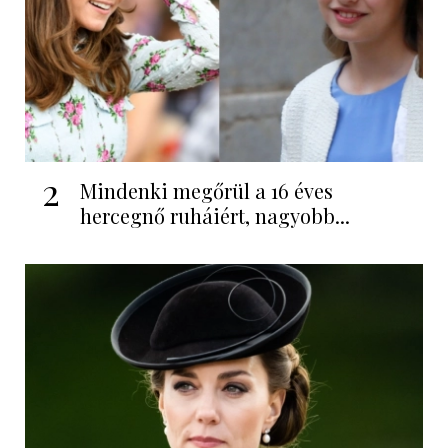
2
Mindenki megőrül a 16 éves
hercegnő ruháiért, nagyobb...