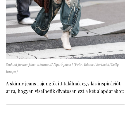
Szakadt farmer fehér csizmával? Nyerő páros! (Fotó: Edward Berthelot/Getty
Images)
A skinny jeans rajongók itt találnak egy kis inspirációt
arra, hogyan viselhetik divatosan ezt a két alapdarabot: