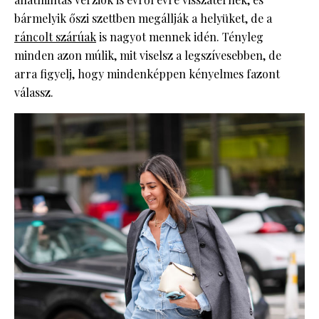
bármelyik őszi szettben megállják a helyüket, de a
ráncolt szárúak
is nagyot mennek idén. Tényleg
minden azon múlik, mit viselsz a legszívesebben, de
arra figyelj, hogy mindenképpen kényelmes fazont
válassz.