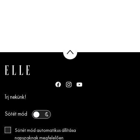
Írj nekünk!
Sötét mód
Sötét mód automatikus állítása
napszaknak megfelelően