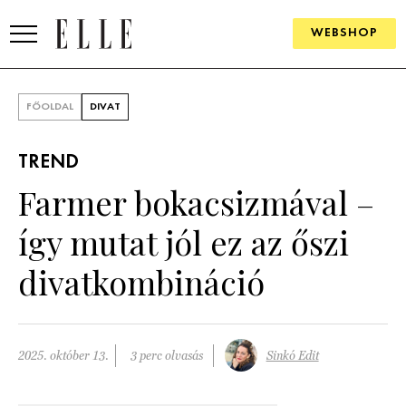
WEBSHOP
DIVAT
FŐOLDAL
DIVAT
ELLE DIGITAL
TREND
GOURMET AWARDS
Farmer bokacsizmával –
SZÉPSÉG
így mutat jól ez az őszi
KULTÚRA
divatkombináció
PSZICHÉ
ÉLETMÓD
2025. október 13.
3 perc olvasás
Sinkó Edit
PÁRKAPCSOLAT