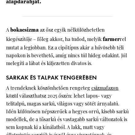
alapdarabját.
A
bokacsizma
az ősz egyik nélkülözhetetlen
kiegészítője – főleg akkor, ha tudod, melyik
farmer
rel
mutat a legjobban. Ez a cipőtípus akár a hűvösebb téli
napokon is bevethető, amíg nincs túl hideg odakint. Jól
melegíti a lábat és kifjezetten divatos is.
SARKAK ÉS TALPAK TENGERÉBEN
A trendeknek köszönhetően rengeteg
csizmafazon
közül választhatsz 2025 őszén: lehet lapos- vagy
telitalpú, magas sarkú, világos vagy sötét árnyalatú.
Idén különösen népszerűek a hegyes orrú, kisebb sarkú
modellek, de a tűsarkú és vastagabb sarkú változatok is
sem kopnak ki a kínálatból. A lakk, matt vagy
állatmintás verziók is évről évre visszatérnek, és