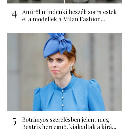
4
Amiről mindenki beszél: sorra estek
el a modellek a Milan Fashion...
5
Botrányos szerelésben jelent meg
Beatrix hercegnő, kiakadtak a kirá...