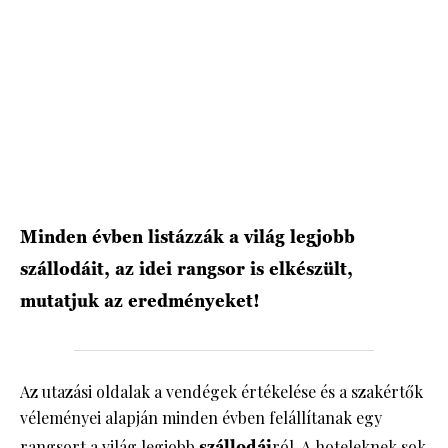
Minden évben listázzák a világ legjobb
szállodáit, az idei rangsor is elkészült,
mutatjuk az eredményeket!
Az utazási oldalak a vendégek értékelése és a szakértők
véleményei alapján minden évben felállítanak egy
rangsort a világ legjobb
szállodái
ról. A hoteleknek sok