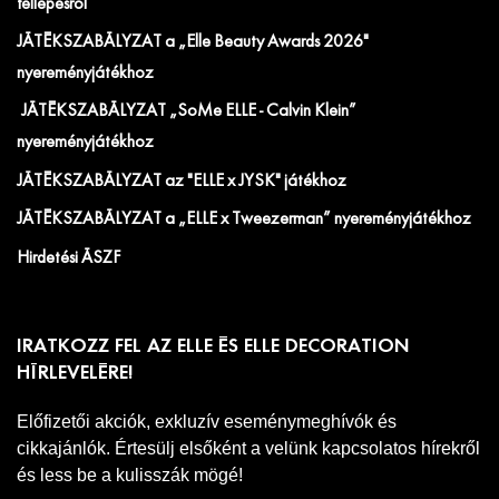
fellépésről
JÁTÉKSZABÁLYZAT a „Elle Beauty Awards 2026"
nyereményjátékhoz
JÁTÉKSZABÁLYZAT „SoMe ELLE - Calvin Klein”
nyereményjátékhoz
JÁTÉKSZABÁLYZAT az "ELLE x JYSK" játékhoz
JÁTÉKSZABÁLYZAT a „ELLE x Tweezerman” nyereményjátékhoz
Hirdetési ÁSZF
IRATKOZZ FEL AZ ELLE ÉS ELLE DECORATION
HÍRLEVELÉRE!
Előfizetői akciók, exkluzív eseménymeghívók és
cikkajánlók. Értesülj elsőként a velünk kapcsolatos hírekről
és less be a kulisszák mögé!