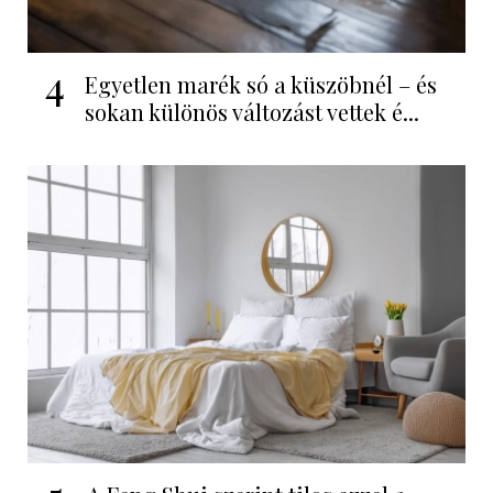
4
Egyetlen marék só a küszöbnél – és
sokan különös változást vettek é...