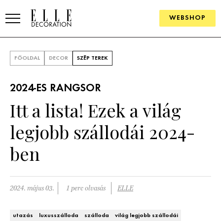
WEBSHOP
ELLE.HU
FŐOLDAL
DECOR
SZÉP TEREK
HÍREK
2024-ES RANGSOR
TRENDEK
Itt a lista! Ezek a világ
SZOBÁK
legjobb szállodái 2024-
Konyha
ÖTLETEK
ben
Fürdőszoba
SZÉP TEREK
Nappali
Szállodák és vendégházak
2024. május 03.
1 perc olvasás
ELLE
WEBSHOP
Hálószoba
Lakások
utazás
luxusszálloda
szálloda
világ legjobb szállodái