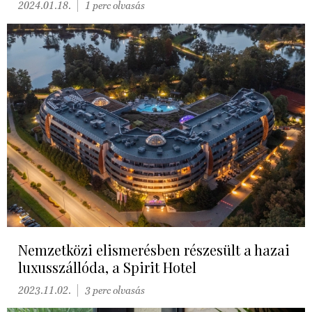
2024.01.18.
1 perc olvasás
Nemzetközi elismerésben részesült a hazai
luxusszállóda, a Spirit Hotel
2023.11.02.
3 perc olvasás