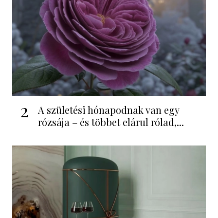
2
A születési hónapodnak van egy
rózsája – és többet elárul rólad,...