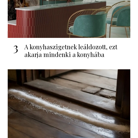
3
A konyhaszigetnek leáldozott, ezt
akarja mindenki a konyhába