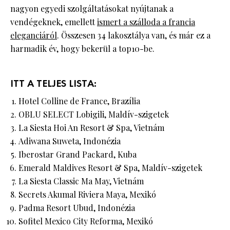
nagyon egyedi szolgáltatásokat nyújtanak a
vendégeknek, emellett
ismert a szálloda a francia
eleganciáról
. Összesen 34 lakosztálya van, és már ez a
harmadik év, hogy bekerül a top10-be.
ITT A TELJES LISTA:
Hotel Colline de France, Brazília
OBLU SELECT Lobigili, Maldív-szigetek
La Siesta Hoi An Resort & Spa, Vietnám
Adiwana Suweta, Indonézia
Iberostar Grand Packard, Kuba
Emerald Maldives Resort & Spa, Maldív-szigetek
La Siesta Classic Ma May, Vietnám
Secrets Akumal Riviera Maya, Mexikó
Padma Resort Ubud, Indonézia
Sofitel Mexico City Reforma, Mexikó