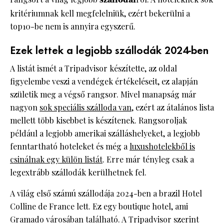
kritériumnak kell megfelelniük, ezért bekerülni a
top10-be nem is annyira egyszerű.
Ezek lettek a legjobb szállodák 2024-ben
A listát ismét a Tripadvisor készítette, az oldal
figyelembe veszi a vendégek értékeléseit, ez alapján
születik meg a végső rangsor. Mivel manapság már
nagyon
sok speciális szálloda van
, ezért az átalános lista
mellett több kisebbet is készítenek. Rangsoroljak
például a legjobb amerikai szálláshelyeket, a legjobb
fenntartható hoteleket és még a
luxushotelekből is
csinálnak egy külön listát
. Erre már tényleg csak a
legextrább szállodák kerülhetnek fel.
A világ első számú szállodája 2024-ben a brazil Hotel
Colline de France lett. Ez egy boutique hotel, ami
Gramado városában található. A Tripadvisor szerint