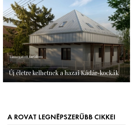
Támogatott tartalom
Új életre kelhetnek a hazai Kádár-kockák
A ROVAT LEGNÉPSZERŰBB CIKKEI