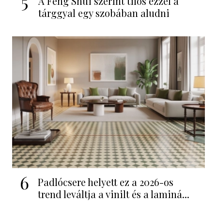
5
A Feng Shui szerint tilos ezzel a
tárggyal egy szobában aludni
6
Padlócsere helyett ez a 2026-os
trend leváltja a vinilt és a laminá...