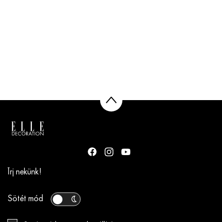
Írj nekünk!
Sötét mód