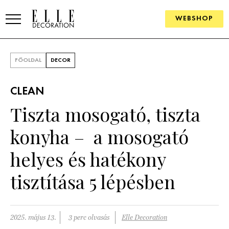
WEBSHOP
ELLE.HU
FŐOLDAL
DECOR
HÍREK
CLEAN
TRENDEK
Tiszta mosogató, tiszta
SZOBÁK
konyha – a mosogató
Konyha
ÖTLETEK
helyes és hatékony
Fürdőszoba
SZÉP TEREK
tisztítása 5 lépésben
Nappali
Szállodák és vendégházak
WEBSHOP
Hálószoba
Lakások
2025. május 13.
3 perc olvasás
Elle Decoration