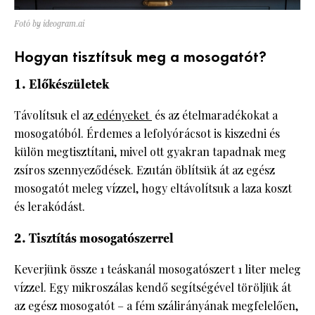
Fotó by ideogram.ai
Hogyan tisztítsuk meg a mosogatót?
1. Előkészületek
Távolítsuk el az
edényeket
és az ételmaradékokat a
mosogatóból. Érdemes a lefolyórácsot is kiszedni és
külön megtisztítani, mivel ott gyakran tapadnak meg
zsíros szennyeződések. Ezután öblítsük át az egész
mosogatót meleg vízzel, hogy eltávolítsuk a laza koszt
és lerakódást.
2. Tisztítás mosogatószerrel
Keverjünk össze 1 teáskanál mosogatószert 1 liter meleg
vízzel. Egy mikroszálas kendő segítségével töröljük át
az egész mosogatót – a fém szálirányának megfelelően,