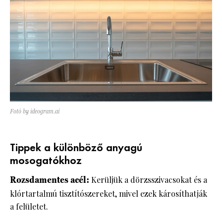
Fotó by ideogram.ai
Tippek a különböző anyagú
mosogatókhoz
Rozsdamentes acél:
Kerüljük a dörzsszivacsokat és a
klórtartalmú tisztítószereket, mivel ezek károsíthatják
a felületet.