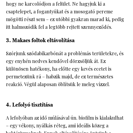
hogy ne karcolódjon a felület. Ne hagyjuk ki a
csaptelepet, a fogantyúkat és a mosogató pereme
mögötti részt sem – ez utóbbi gyakran marad ki, pedig
itt halmozódik fel a legtöbb rejtett szennyeződés.
3. Makacs foltok eltávolítása
Szórjunk szódabikarbónát a problémás területekre, és
egy enyhén nedves kendővel dörzsöljük át. Ez
különösen hatékony, ha előtte egy kevés ecetet is
permetezünk rá – habzik majd, de ez természetes
reakció. Végül alaposan öblítsük le meleg vízzel.
4. Lefolyó tisztítása
A lefolyóban az idő múlásával ún. biofilm is kialakulhat
– egy vékony, nyálkás réteg, ami ideális közeg a