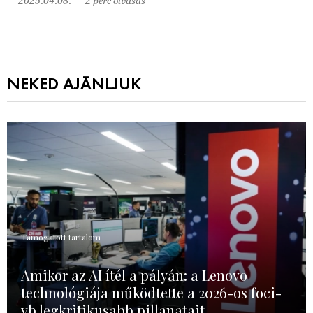
2025.04.08.
2 perc olvasás
NEKED AJÁNLJUK
Támogatott tartalom
Amikor az AI ítél a pályán: a Lenovo
technológiája működtette a 2026-os foci-
vb legkritikusabb pillanatait