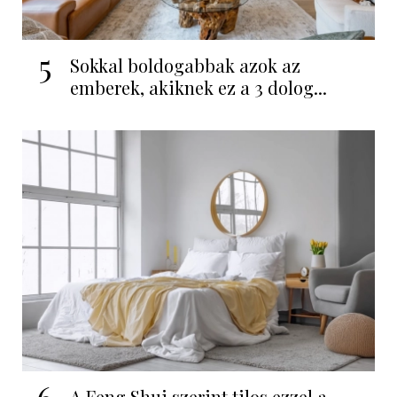
5
Sokkal boldogabbak azok az
emberek, akiknek ez a 3 dolog...
6
A Feng Shui szerint tilos ezzel a