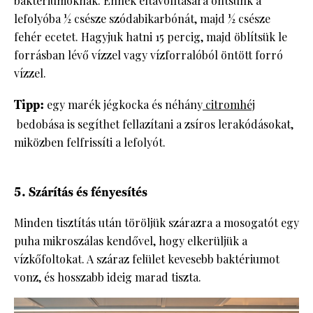
baktériumoknak. Ennek eltávolítására öntsünk a
lefolyóba ½ csésze szódabikarbónát, majd ½ csésze
fehér ecetet. Hagyjuk hatni 15 percig, majd öblítsük le
forrásban lévő vízzel vagy vízforralóból öntött forró
vízzel.
Tipp:
egy marék jégkocka és néhány
citromhéj
bedobása is segíthet fellazítani a zsíros lerakódásokat,
miközben felfrissíti a lefolyót.
5. Szárítás és fényesítés
Minden tisztítás után töröljük szárazra a mosogatót egy
puha mikroszálas kendővel, hogy elkerüljük a
vízkőfoltokat. A száraz felület kevesebb baktériumot
vonz, és hosszabb ideig marad tiszta.