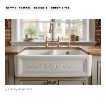
Kert és terasz
HÍRLEVÉL
konyha
tisztítás
mosogató
karbantartás
© Fotó by ideogram.ai