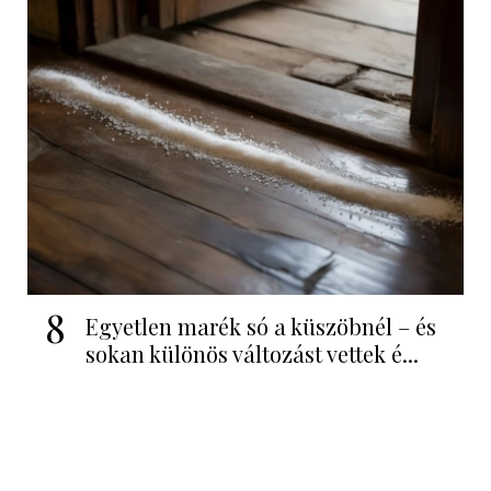
8
Egyetlen marék só a küszöbnél – és
sokan különös változást vettek é...