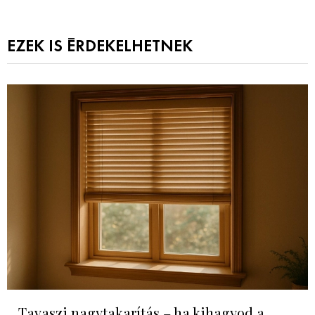
EZEK IS ÉRDEKELHETNEK
Tavaszi nagytakarítás – ha kihagyod a