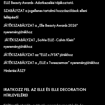
ELLE Beauty Awards - Adatkezelési tájékoztató.
SZABÁLYZAT a jogellenes tartalmú hozzászólások elleni
fellépésről
JÁTÉKSZABÁLYZAT a „Elle Beauty Awards 2026"
nyereményjátékhoz
JÁTÉKSZABÁLYZAT „SoMe ELLE - Calvin Klein”
nyereményjátékhoz
JÁTÉKSZABÁLYZAT az "ELLE x JYSK" játékhoz
JÁTÉKSZABÁLYZAT a „ELLE x Tweezerman” nyereményjátékhoz
Hirdetési ÁSZF
IRATKOZZ FEL AZ ELLE ÉS ELLE DECORATION
HÍRLEVELÉRE!