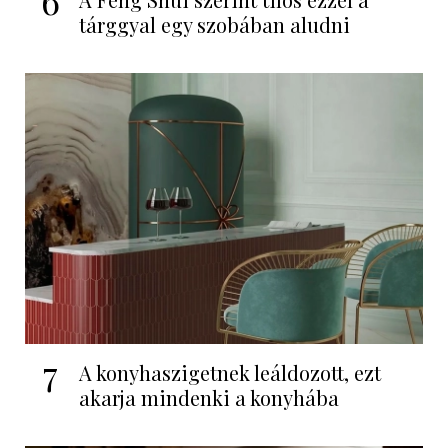
tárggyal egy szobában aludni
7
A konyhaszigetnek leáldozott, ezt
akarja mindenki a konyhába