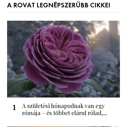
A ROVAT LEGNÉPSZERŰBB CIKKEI
1
A születési hónapodnak van egy
rózsája – és többet elárul rólad,...