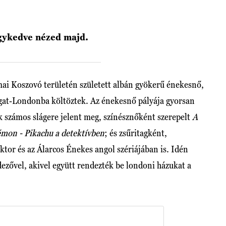
rigykedve nézed majd.
ai Koszovó területén született albán gyökerű énekesnő,
gat-Londonba költöztek. Az énekesnő pályája gyorsan
k számos slágere jelent meg, színésznőként szerepelt
A
mon - Pikachu a detektívben
; és zsűritagként,
ktor és az Álarcos Énekes angol szériájában is. Idén
ezővel, akivel együtt rendezték be londoni házukat a