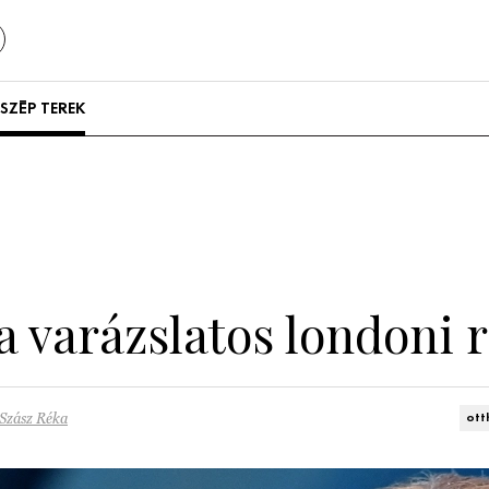
SZÉP TEREK
Szállodák és
vendégházak
Lakások
a varázslatos londoni 
Szász Réka
ott