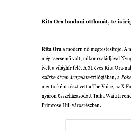
Rita Ora londoni otthonát, te is i
Rita Ora
a modern nő megtestesítője. A m
még csecsemő volt, mikor családjával Nyu
ívelt a világhír felé. A 31 éves
Rita Ora
-na
szürke ötven árnyalata-
trilógiában, a
Poké
mentorként részt vett a The Voice, az X Fa
nyáron összeházasodott
Taika Waititi
rend
Primrose Hill városrészben.