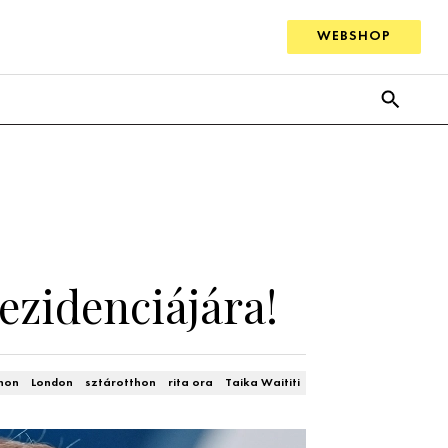
WEBSHOP
rezidenciájára!
hon
London
sztárotthon
rita ora
Taika Waititi