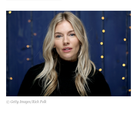
Kert és terasz
HÍRLEVÉL
© Getty Images/Rich Polk