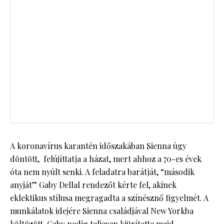
A koronavírus karantén időszakában Sienna úgy
döntött, felújíttatja a házat, mert ahhoz a 70-es évek
óta nem nyúlt senki. A feladatra barátját, “második
anyját” Gaby Dellal rendezőt kérte fel, akinek
eklektikus stílusa megragadta a színésznő figyelmét. A
munkálatok idejére Sienna családjával New Yorkba
költözött, Gaby pedig teljesen kiürítette majd