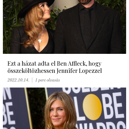
Ezt a házat adta el Ben Affleck, hogy
összeköltözhessen Jennifer Lopezzel
2022.10.14.
1 perc olvasás