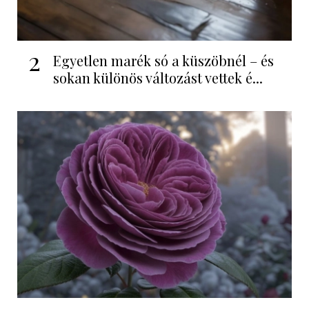
2
Egyetlen marék só a küszöbnél – és
sokan különös változást vettek é...