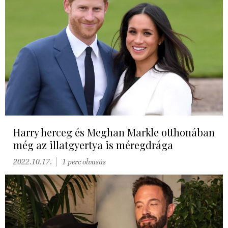
Harry herceg és Meghan Markle otthonában
még az illatgyertya is méregdrága
2022.10.17.
1 perc olvasás