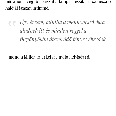
muranói üvegből készült lámpa teszik a színésznő
hálóját igazán intimmé.
Úgy érzem, mintha a mennyországban
aludnék itt és minden reggel a
függönyökön átszűrődő fényre ébredek
– mondja Miller az erkélyre nyíló helyiségről.