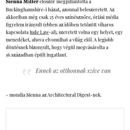
Sienna Miller
először megpillantotta a
Buckinghamshire-i házat, azonnal beleszeretett. Az
akkoriban még csak 25 éves színésznőre, óriási média
figyelem irányult (ebben az időben tetőzött viharos
kapcsolata
Jude Law
-al), szeretett volna egy helyet, egy
menedéket, ahova elvonulhat a világ elől. A legjobb
döntésnek bizonyult, hogy végül megvásárolta a
16.században épült ingatlant.
Ennek az otthonnak szíve van
- mondja Sienna az Architectural Digest-nek.