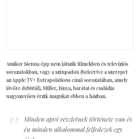
Amikor Sienna épp nem játszik filmekben és televíziós
sorozatokban, vagy a színpadon (beleértve a szerepet
az Apple TV+ Extrapolations című sorozatában, amely
jövőre debütál), Miller, lánya, barátai és családja
nagyszerűen érzik magukat ebben a házban.
Minden apró részletnek története van és
én minden alkalommal felfedezek egy