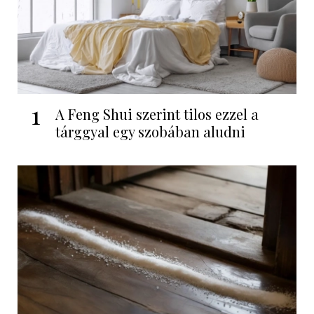
1
A Feng Shui szerint tilos ezzel a
tárggyal egy szobában aludni