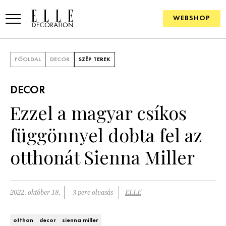
WEBSHOP
ELLE.HU
FŐOLDAL
DECOR
SZÉP TEREK
HÍREK
DECOR
TRENDEK
Ezzel a magyar csíkos
SZOBÁK
függönnyel dobta fel az
Konyha
ÖTLETEK
otthonát Sienna Miller
Fürdőszoba
SZÉP TEREK
Nappali
Szállodák és vendégházak
2022. október 18.
3 perc olvasás
ELLE
WEBSHOP
Hálószoba
Lakások
otthon
decor
sienna miller