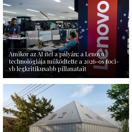
Támogatott tartalom
Amikor az AI ítél a pályán: a Lenovo
technológiája működtette a 2026-os foci-
vb legkritikusabb pillanatait