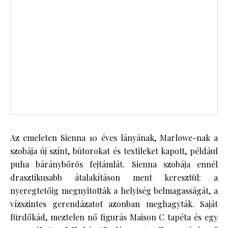
Az emeleten Sienna 10 éves lányának, Marlowe-nak a
szobája új színt, bútorokat és textileket kapott, például
puha báránybőrös fejtámlát. Sienna szobája ennél
drasztikusabb átalakításon ment keresztül: a
nyeregtetőig megnyitották a helyiség belmagasságát, a
vízszintes gerendázatot azonban meghagyták. Saját
fürdőkád, meztelen nő figurás Maison C tapéta és egy