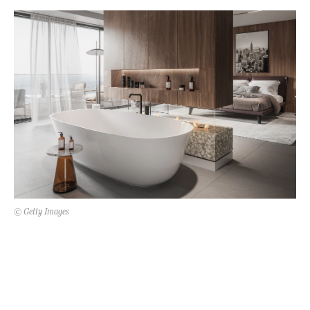
Kert és terasz
HÍRLEVÉL
© Getty Images