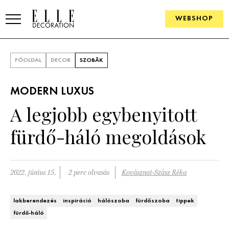
WEBSHOP
ELLE.HU
FŐOLDAL
DECOR
SZOBÁK
HÍREK
MODERN LUXUS
TRENDEK
A legjobb egybenyitott
SZOBÁK
fürdő-háló megoldások
Konyha
ÖTLETEK
Fürdőszoba
SZÉP TEREK
2022. június 15.
2 perc olvasás
Kovásznai-Szász Réka
Nappali
Szállodák és vendégházak
WEBSHOP
lakberendezés
inspiráció
hálószoba
fürdőszoba
tippek
Hálószoba
fürdő-háló
Lakások