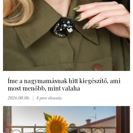
Íme a nagymamásnak hitt kiegészítő, ami
most menőbb, mint valaha
2026.08.06.
4 perc olvasás