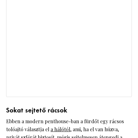
Sokat sejtető rácsok
Ebben a modern penthouse-ban a fürdőt egy rácsos
tolóajtó választja el
a hálótól
, ami, ha el van húzva,
privát szférát biztosít, mégis sejtelmesen átengedi a