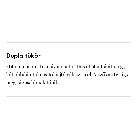
Dupla tükör
Ebben a madridi lakásban a fürdőszobát a hálótól egy
két oldalán tükrös tolóajtó választja el. A szűkös tér így
még tágasabbnak tűnik.