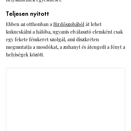
Teljesen nyitott
Ebben az otthonban a
fürdőszobából
át lehet
kukucskálni a hálóba, ugyanis elválasztó elemként csak
egy fekete fémkeret szolgál, ami diszkréten
megmutatja a mosdókat, a zuhanyt és átengedi a fényt a
helyiségek között.