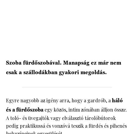
Szoba fürdőszobával. Manapság ez már nem
csak a szállodákban gyakori megoldás.
Egyre nagyobb az igény arra, hogy a gardrób, a
háló
és a fürdőszoba
egy közös, intim zónában álljon össze.
A toló- és üvegajtók vagy elválasztó tárolóbútorok
pedig praktikussá és vonzóvá teszik a fürdés és pihenés
helyszíneinek egyesülését.