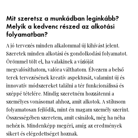
Mit szeretsz a munkádban leginkább?
Melyik a kedvenc részed az alkotási
folyamatban?
A jó tervezés minden alkalommal új kihívást jelent.
Szeretek minden alkotási és gondolkodási folyamatot.
Örömmel tölt el, ha valakinek a vízióját
megvalósíthatom, valóra válthatom. Élvezem a belső
terek tervezésének kreatív aspektusát, valamint új és
innovatív módszereket találni a tér funkcionálissá és
széppé tételére. Mindig szeretném hozzátenni a
személyes vonásomat ahhoz, amit alkotok. A stílusom
folyamatosan fejlődik, mint én magam személy szerint.
Összességében szeretem, amit csinálok, még ha néha
nehéz is. Mindenképp megéri, amíg az eredmények
sikert és elégedettséget hoznak.