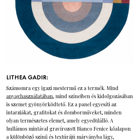
LITHEA GADIR:
Számomra egy igazi mestermű ez a termék. Mind
anyaghasználatában
, mind színeiben és kidolgozásában
is szemet gyönyörködtető. Ez a panel egyesíti az
intarziákat, grafitokat és domborműveket, minden
olyan természetes elemet, amely egyedülálló. A
hullámos mintával gravírozott Bianco Fenice kőalapon
a különböző színű és textúrájú márványba lágy,