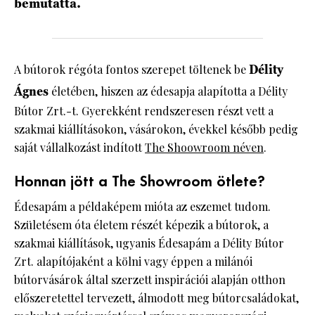
bemutatta.
A bútorok régóta fontos szerepet töltenek be
Délity
Ágnes
életében, hiszen az édesapja alapította a Délity
Bútor Zrt.-t. Gyerekként rendszeresen részt vett a
szakmai kiállításokon, vásárokon, évekkel később pedig
saját vállalkozást indított
The Shoowroom néven
.
Honnan jött a The Showroom ötlete?
Édesapám a példaképem mióta az eszemet tudom.
Születésem óta életem részét képezik a bútorok, a
szakmai kiállítások, ugyanis Édesapám a Délity Bútor
Zrt. alapítójaként a kölni vagy éppen a milánói
bútorvásárok által szerzett inspirációi alapján otthon
előszeretettel tervezett, álmodott meg bútorcsaládokat,