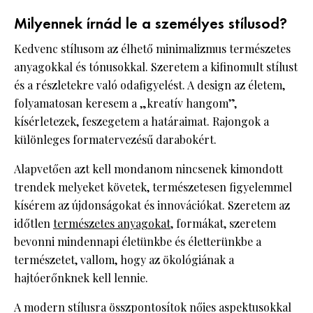
Milyennek írnád le a személyes stílusod?
Kedvenc stílusom az élhető minimalizmus természetes
anyagokkal és tónusokkal. Szeretem a kifinomult stílust
és a részletekre való odafigyelést. A design az életem,
folyamatosan keresem a „kreatív hangom”,
kísérletezek, feszegetem a határaimat. Rajongok a
különleges formatervezésű darabokért.
Alapvetően azt kell mondanom nincsenek kimondott
trendek melyeket követek, természetesen figyelemmel
kísérem az újdonságokat és innovációkat. Szeretem az
időtlen
természetes anyagokat
, formákat, szeretem
bevonni mindennapi életünkbe és életterünkbe a
természetet, vallom, hogy az ökológiának a
hajtóerőnknek kell lennie.
A modern stílusra összpontosítok nőies aspektusokkal