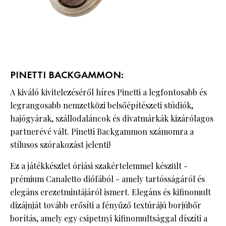
PINETTI BACKGAMMON:
A kiváló kivitelezéséről híres Pinetti a legfontosabb és
legrangosabb nemzetközi belsőépítészeti stúdiók,
hajógyárak, szállodaláncok és divatmárkák kizárólagos
partnerévé vált. Pinetti Backgammon számomra a
stílusos szórakozást jelenti!
Ez a játékkészlet óriási szakértelemmel készült -
prémium Canaletto diófából - amely tartósságáról és
elegáns erezetmintájáról ismert. Elegáns és kifinomult
dizájnját tovább erősíti a fényűző textúrájú borjúbőr
borítás, amely egy csipetnyi kifinomultsággal díszíti a