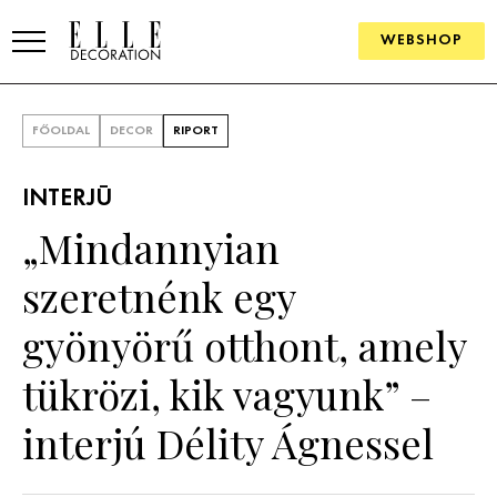
WEBSHOP
ELLE.HU
FŐOLDAL
DECOR
RIPORT
HÍREK
INTERJÚ
TRENDEK
„Mindannyian
SZOBÁK
szeretnénk egy
Konyha
ÖTLETEK
gyönyörű otthont, amely
Fürdőszoba
SZÉP TEREK
tükrözi, kik vagyunk” –
Nappali
Szállodák és vendégházak
WEBSHOP
interjú Délity Ágnessel
Hálószoba
Lakások