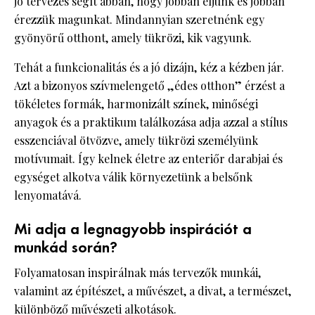
jó tervezés segít abban, hogy jobban éljünk és jobban
érezzük magunkat. Mindannyian szeretnénk egy
gyönyörű otthont, amely tükrözi, kik vagyunk.
Tehát a funkcionalitás és a jó dizájn, kéz a kézben jár.
Azt a bizonyos szívmelengető „édes otthon” érzést a
tökéletes formák, harmonizált színek, minőségi
anyagok és a praktikum találkozása adja azzal a stílus
esszenciával ötvözve, amely tükrözi személyünk
motívumait. Így kelnek életre az enteriőr darabjai és
egységet alkotva válik környezetünk a belsőnk
lenyomatává.
Mi adja a legnagyobb inspirációt a
munkád során?
Folyamatosan inspirálnak más tervezők munkái,
valamint az építészet, a művészet, a divat, a természet,
különböző művészeti alkotások.