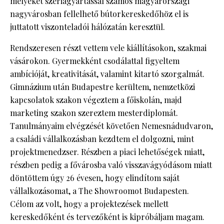
melyeket szériagyártással számos magyarországi
nagyvárosban fellelhető bútorkereskedőhöz el is
juttatott viszonteladói hálózatán keresztül.
Rendszeresen részt vettem vele kiállításokon, szakmai
vásárokon. Gyermekként csodálattal figyeltem
ambícióját, kreativitását, valamint kitartó szorgalmát.
Gimnázium után Budapestre kerültem, nemzetközi
kapcsolatok szakon végeztem a főiskolán, majd
marketing szakon szereztem mesterdiplomát.
Tanulmányaim elvégzését követően Nemesnádudvaron,
a családi vállalkozásban kezdtem el dolgozni, mint
projektmenedzser. Részben a piaci lehetőségek miatt,
részben pedig a fővárosba való visszavágyódásom miatt
döntöttem úgy 26 évesen, hogy elindítom saját
vállalkozásomat, a The Showroomot Budapesten.
Célom az volt, hogy a projektezések mellett
kereskedőként és tervezőként is kipróbáljam magam.