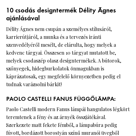
10 csodás designtermék Délity Ágnes
ajánlásával
Délity Ágnes nem csupán a személyes stílusáról,
karrierútjáról, a munka és a tervezés iránti
szenvedélyéről mesélt, de elárulta, hogy melyek a
kedvenc tárgyai. Összesen 10 tárgyat mutatott be,
melyek csodaszép olasz designtermékek. A bútorok,
szőnyegek, hidegburkolatok önmagukban is
káprázatosak, egy megfelelő környezetben pedig el
tudnak varázsolni bárkit!
PAOLO CASTELLI FANUS FÜGGŐLÁMPA:
Paolo Castelli modern Fanus lámpái hangulatos légkört
teremtenek a fény és az árnyék összjátékával.
Szerkezete matt fekete fémből, a lámpabúra pedig
fúvott, bordázott borostyán színű muranói üvegből