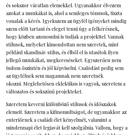
és sokszor váratlan elemekkel. Ugyanakkor élvezem
azokat a munkákat is, ahol a semleges tónusok, tiszta
vonalak a kérés. Igyekszem az ügyfél igényeket mindig
szem előtt tartani és eleget tenni úgy a felkérésnek,
hogy közben azonosulni is tudjak a projekttel. Vannak
stílusok, melyeket kimondottan nem szeretek, mint
például skandináv stílus, és élből el is utasítok ilyen
jellegű munkákat, megkereséseket. Egyszerűen nem
tudom őszintén és jól képviselni. Csalódást pedig sem
az ügyfélnek sem magamnak nem szeretnék
okozni. Meglehetősen eklektikus is vagyok, szeretem a
változatos és sokszínű projekteket.
Szeretem keverni különböző stílusok és időszakok
elemeit. Szeretem a kifinomultságot, de ugyanakkor az
enteriőrnek a családi élet kényelmét, valamint a
mindennapi élet legjavát kell szolgálnia. Vallom, hogy a