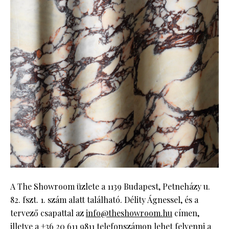
A The Showroom üzlete a 1139 Budapest, Petneházy u.
82. fszt. 1. szám alatt található. Délity Ágnessel, és a
tervező csapattal az
info@theshowroom.hu
címen,
illetve a +36 20 611 9811 telefonszámon lehet felvenni a