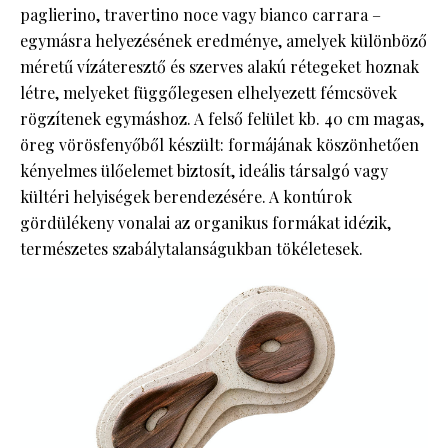
paglierino, travertino noce vagy bianco carrara –
egymásra helyezésének eredménye, amelyek különböző
méretű vízáteresztő és szerves alakú rétegeket hoznak
létre, melyeket függőlegesen elhelyezett fémcsövek
rögzítenek egymáshoz.‎ A felső felület kb. 40 cm magas,
öreg vörösfenyőből készült: formájának köszönhetően
kényelmes ülőelemet biztosít, ideális társalgó vagy
kültéri helyiségek berendezésére.‎ A kontúrok
gördülékeny vonalai az organikus formákat idézik,
természetes szabálytalanságukban tökéletesek.