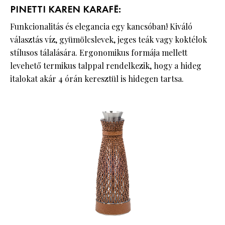
PINETTI KAREN KARAFÉ:
Funkcionalitás és elegancia egy kancsóban! Kiváló
választás víz, gyümölcslevek, jeges teák vagy koktélok
stílusos tálalására. Ergonomikus formája mellett
levehető termikus talppal rendelkezik, hogy a hideg
italokat akár 4 órán keresztül is hidegen tartsa.