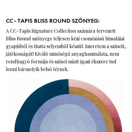
CC - TAPIS BLISS ROUND SZŐNYEG:
A CC-Tapis Signature Collection számára tervezett
Bliss Round szőnyege teljesen kézi csomózású himalájai
gyapjúból és tiszta selyemből készül. Szeretem a színeit,
játékosságát! Kiváló minőségű anyaghasználata, nem
rendhagyó formája és színei miatt igazi ékszere tud
lenni bármelyik belső térnek.