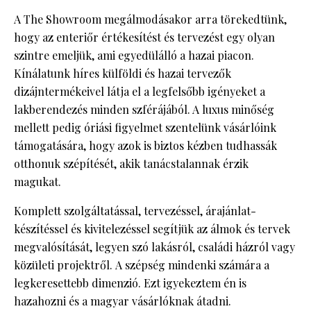
A The Showroom megálmodásakor arra törekedtünk,
hogy az enteriőr értékesítést és tervezést egy olyan
szintre emeljük, ami egyedülálló a hazai piacon.
Kínálatunk híres külföldi és hazai tervezők
dizájntermékeivel látja el a legfelsőbb igényeket a
lakberendezés minden szférájából. A luxus minőség
mellett pedig óriási figyelmet szentelünk vásárlóink
támogatására, hogy azok is biztos kézben tudhassák
otthonuk szépítését, akik tanácstalannak érzik
magukat.
Komplett szolgáltatással, tervezéssel, árajánlat-
készítéssel és kivitelezéssel segítjük az álmok és tervek
megvalósítását, legyen szó lakásról, családi házról vagy
közületi projektről. A szépség mindenki számára a
legkeresettebb dimenzió. Ezt igyekeztem én is
hazahozni és a magyar vásárlóknak átadni.