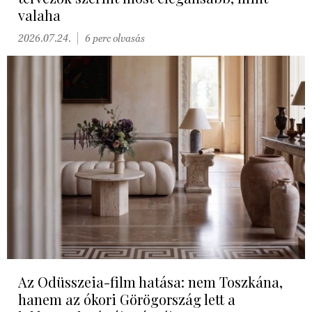
valaha
2026.07.24.
6 perc olvasás
Az Odüsszeia-film hatása: nem Toszkána,
hanem az ókori Görögország lett a