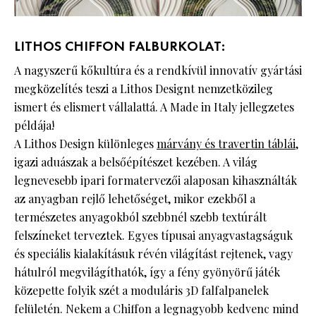
LITHOS CHIFFON FALBURKOLAT:
A nagyszerű kőkultúra és a rendkívül innovatív gyártási
megközelítés teszi a Lithos Designt nemzetközileg
ismert és elismert vállalattá. A Made in Italy jellegzetes
példája!
A Lithos Design különleges
márvány és travertin táblái
,
igazi aduászak a belsőépítészet kezében. A világ
legnevesebb ipari formatervezői alaposan kihasználták
az anyagban rejlő lehetőséget, mikor ezekből a
természetes anyagokból szebbnél szebb textúrált
felszíneket terveztek. Egyes típusai anyagvastagságuk
és speciális kialakításuk révén világítást rejtenek, vagy
hátulról megvilágíthatók, így a fény gyönyörű játék
közepette folyik szét a moduláris 3D falfalpanelek
felületén. Nekem a Chiffon a legnagyobb kedvenc mind