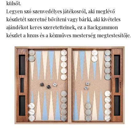
külsőt.
Legyen szó szenvedélyes játékosról, aki meglévő
készletét szeretné bővíteni vagy bárki, aki kivételes
ajándékot keres szeretetteinek, ez a Backgammon
készlet a luxus és a kézműves mesterség megtestesítője.