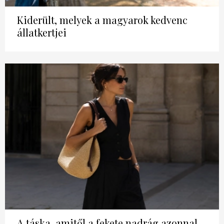
Kiderült, melyek a magyarok kedvenc
állatkertjei
A táska, amitől a fekete nadrág azonnal