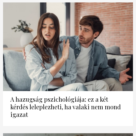
A hazugság pszichológiája: ez a két
kérdés leleplezheti, ha valaki nem mond
igazat