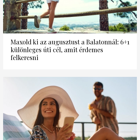
DECOR
Hírek
HOROSZKÓP
Trendek
SZTÁRHÍREK
Maxold ki az augusztust a Balatonnál: 6+1
különleges úti cél, amit érdemes
Szobák
BUSINESS
felkeresni
Ötletek
ANYA
Szép terek
AWARDS
BEAUTY AWARDS
EVENT
WEBSHOP