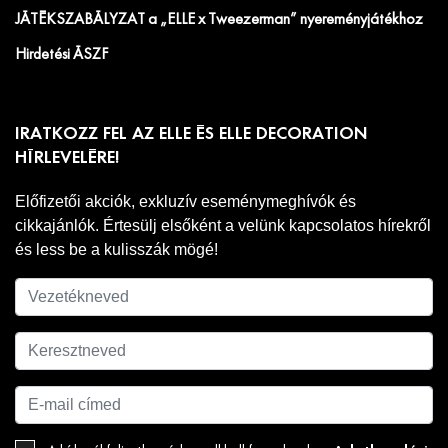
JÁTÉKSZABÁLYZAT a „ELLE x Tweezerman” nyereményjátékhoz
Hirdetési ÁSZF
IRATKOZZ FEL AZ ELLE ÉS ELLE DECORATION
HÍRLEVELÉRE!
Előfizetői akciók, exkluzív eseménymeghívók és
cikkajánlók. Értesülj elsőként a velünk kapcsolatos hírekről
és less be a kulisszák mögé!