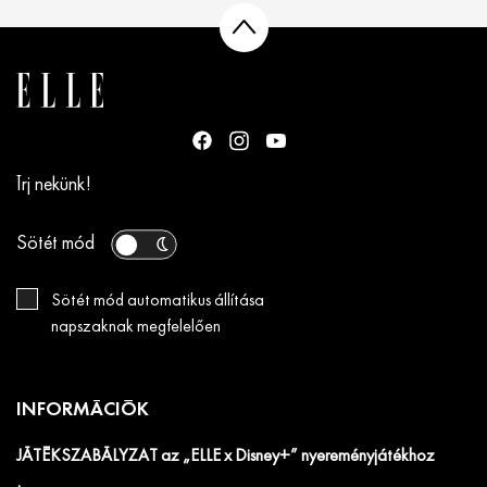
Írj nekünk!
Sötét mód
Sötét mód automatikus állítása
napszaknak megfelelően
INFORMÁCIÓK
JÁTÉKSZABÁLYZAT az „ELLE x Disney+” nyereményjátékhoz