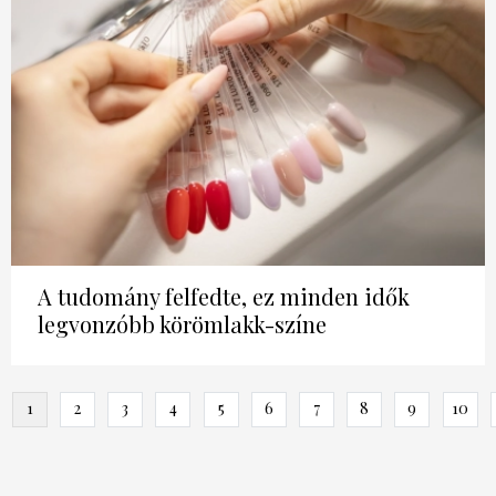
A tudomány felfedte, ez minden idők
legvonzóbb körömlakk-színe
evious
1
2
3
4
5
6
7
8
9
10