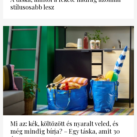
stílusosabb lesz
Mi az: kék, költözött és nyaralt veled, és
még mindig bírja? – Egy táska, amit 30