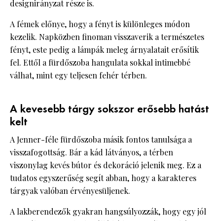
designirányzat része is.
A fémek előnye, hogy a fényt is különleges módon
kezelik. Napközben finoman visszaverik a természetes
fényt, este pedig a lámpák meleg árnyalatait erősítik
fel. Ettől a fürdőszoba hangulata sokkal intimebbé
válhat, mint egy teljesen fehér térben.
A kevesebb tárgy sokszor erősebb hatást
kelt
A Jenner-féle fürdőszoba másik fontos tanulsága a
visszafogottság. Bár a kád látványos, a térben
viszonylag kevés bútor és dekoráció jelenik meg. Ez a
tudatos egyszerűség segít abban, hogy a karakteres
tárgyak valóban érvényesüljenek.
A lakberendezők gyakran hangsúlyozzák, hogy egy jól