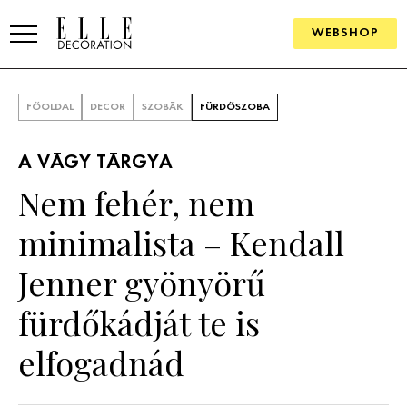
WEBSHOP
ELLE.HU
FŐOLDAL
DECOR
SZOBÁK
FÜRDŐSZOBA
HÍREK
A VÁGY TÁRGYA
TRENDEK
Nem fehér, nem
SZOBÁK
minimalista – Kendall
Konyha
ÖTLETEK
Jenner gyönyörű
Fürdőszoba
SZÉP TEREK
fürdőkádját te is
Nappali
Szállodák és vendégházak
WEBSHOP
elfogadnád
Hálószoba
Lakások