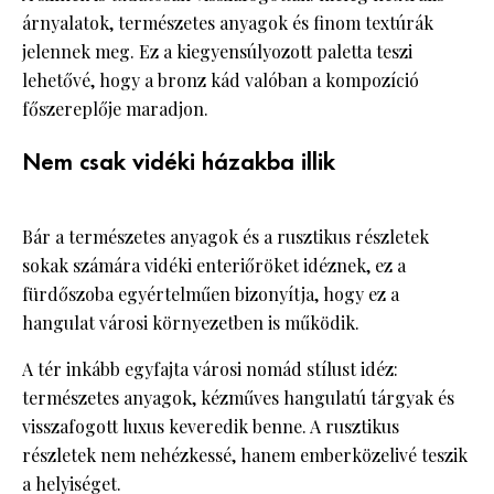
árnyalatok, természetes anyagok és finom textúrák
jelennek meg. Ez a kiegyensúlyozott paletta teszi
lehetővé, hogy a bronz kád valóban a kompozíció
főszereplője maradjon.
Nem csak vidéki házakba illik
Bár a természetes anyagok és a rusztikus részletek
sokak számára vidéki enteriőröket idéznek, ez a
fürdőszoba egyértelműen bizonyítja, hogy ez a
hangulat városi környezetben is működik.
A tér inkább egyfajta városi nomád stílust idéz:
természetes anyagok, kézműves hangulatú tárgyak és
visszafogott luxus keveredik benne. A rusztikus
részletek nem nehézkessé, hanem emberközelivé teszik
a helyiséget.