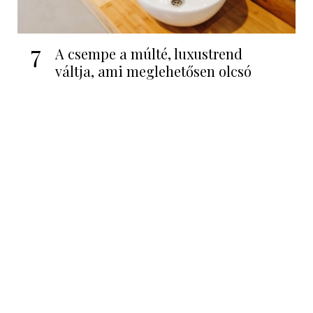
7
A csempe a múlté, luxustrend
váltja, ami meglehetősen olcsó