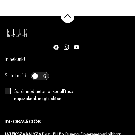
Írj nekünk!
Sötét mód
Sötét mód automatikus állítása
napszaknak megfelelően
INFORMÁCIÓK
JÁTÉKSZABÁLYZAT az „ELLE x Disney+” nyereményjátékhoz