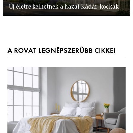
Új életre kelhetnek a hazai Kádár-kockák
A ROVAT LEGNÉPSZERŰBB CIKKEI