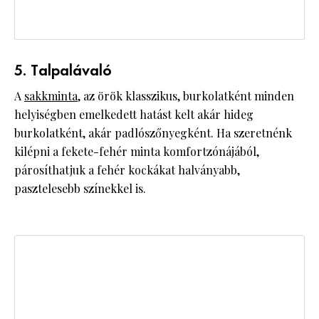
5. Talpalávaló
A
sakkminta
, az örök klasszikus, burkolatként minden
helyiségben emelkedett hatást kelt akár hideg
burkolatként, akár padlószőnyegként. Ha szeretnénk
kilépni a fekete-fehér minta komfortzónájából,
párosíthatjuk a fehér kockákat halványabb,
pasztelesebb színekkel is.