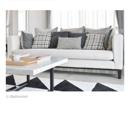
Kert és terasz
HÍRLEVÉL
© Shutterstock