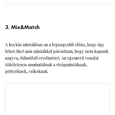
3. Mix&Match
A kockás mintákban az a legnagyobb előny, hogy úgy
lehet őket más mintákkal párosítani, hogy nem kapunk
zagyva, túlzsúfolt eredményt. Az egyszerű vonalai
tökéletesen asszisztálnak a virágmintáknak,
pöttyöknek, csíkoknak.