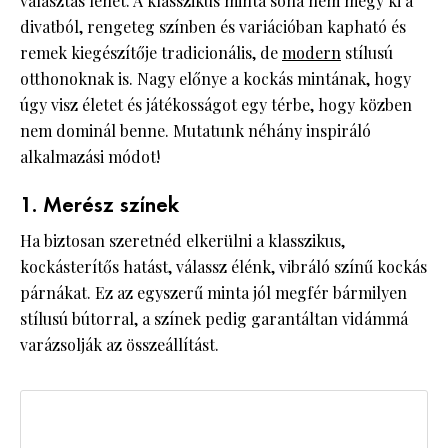
választás lehet. A klasszikus minta soha nem megy ki a
divatból, rengeteg színben és variációban kapható és
remek kiegészítője tradicionális, de
modern
stílusú
otthonoknak is. Nagy előnye a kockás mintának, hogy
úgy visz életet és játékosságot egy térbe, hogy közben
nem dominál benne. Mutatunk néhány inspiráló
alkalmazási módot!
1. Merész színek
Ha biztosan szeretnéd elkerülni a klasszikus,
kockásterítős hatást, válassz élénk, vibráló színű kockás
párnákat. Ez az egyszerű minta jól megfér bármilyen
stílusú bútorral, a színek pedig garantáltan vidámmá
varázsolják az összeállítást.