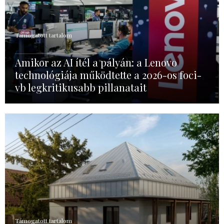
Támogatott tartalom
Amikor az AI ítél a pályán: a Lenovo
technológiája működtette a 2026-os foci-
vb legkritikusabb pillanatait
Támogatott tartalom