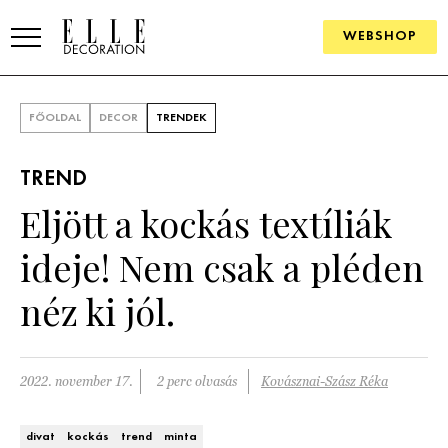
WEBSHOP
ELLE.HU
FŐOLDAL
DECOR
TRENDEK
HÍREK
TREND
TRENDEK
Eljött a kockás textíliák
SZOBÁK
ideje! Nem csak a pléden
Konyha
ÖTLETEK
néz ki jól.
Fürdőszoba
SZÉP TEREK
Nappali
Szállodák és vendégházak
2022. november 17.
2 perc olvasás
Kovásznai-Szász Réka
WEBSHOP
Hálószoba
Lakások
divat
kockás
trend
minta