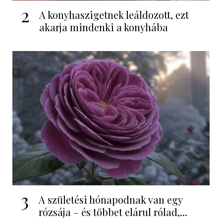
2
A konyhaszigetnek leáldozott, ezt
akarja mindenki a konyhába
3
A születési hónapodnak van egy
rózsája – és többet elárul rólad,...