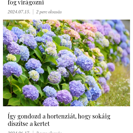
fog virágozni
2024.07.15.
2 perc olvasás
Így gondozd a hortenziát, hogy sokáig
díszítse a kertet