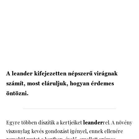
A leander kifejezetten népszerű virágnak
számít, most eláruljuk, hogyan érdemes
öntözni.
Egyre többen díszítik a kertjeiket
leander
rel. A növény
viszonylag kevés gondozást igényel, ennek ellenére