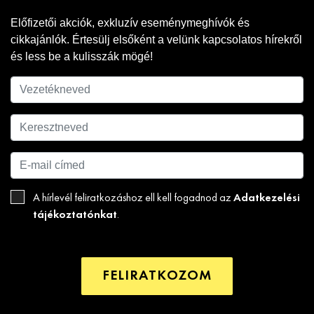
Előfizetői akciók, exkluzív eseménymeghívók és
cikkajánlók. Értesülj elsőként a velünk kapcsolatos hírekről
és less be a kulisszák mögé!
Adatkezelési
A hírlevél feliratkozáshoz ell kell fogadnod az
tájékoztatónkat
.
FELIRATKOZOM