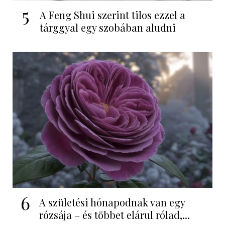
5
A Feng Shui szerint tilos ezzel a
tárggyal egy szobában aludni
6
A születési hónapodnak van egy
rózsája – és többet elárul rólad,...