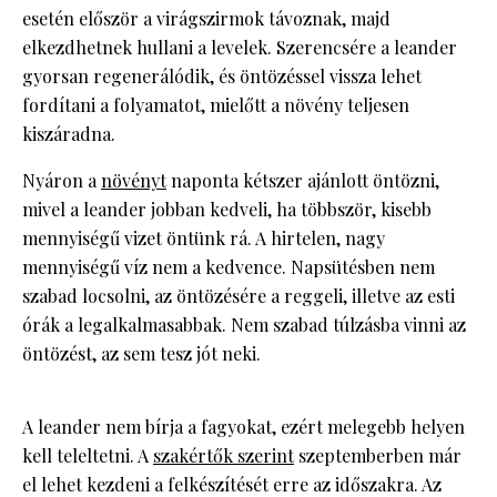
esetén először a virágszirmok távoznak, majd
elkezdhetnek hullani a levelek. Szerencsére a leander
gyorsan regenerálódik, és öntözéssel vissza lehet
fordítani a folyamatot, mielőtt a növény teljesen
kiszáradna.
Nyáron a
növényt
naponta kétszer ajánlott öntözni,
mivel a leander jobban kedveli, ha többször, kisebb
mennyiségű vizet öntünk rá. A hirtelen, nagy
mennyiségű víz nem a kedvence. Napsütésben nem
szabad locsolni, az öntözésére a reggeli, illetve az esti
órák a legalkalmasabbak. Nem szabad túlzásba vinni az
öntözést, az sem tesz jót neki.
A leander nem bírja a fagyokat, ezért melegebb helyen
kell teleltetni. A
szakértők szerint
szeptemberben már
el lehet kezdeni a felkészítését erre az időszakra. Az