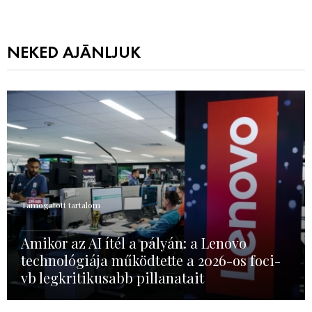
NEKED AJÁNLJUK
Támogatott tartalom
Amikor az AI ítél a pályán: a Lenovo
technológiája működtette a 2026-os foci-
vb legkritikusabb pillanatait