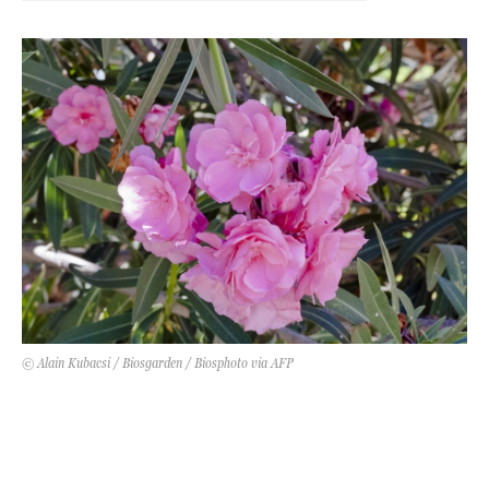
Kert és terasz
HÍRLEVÉL
© Alain Kubacsi / Biosgarden / Biosphoto via AFP