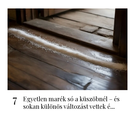
7
Egyetlen marék só a küszöbnél – és
sokan különös változást vettek é...