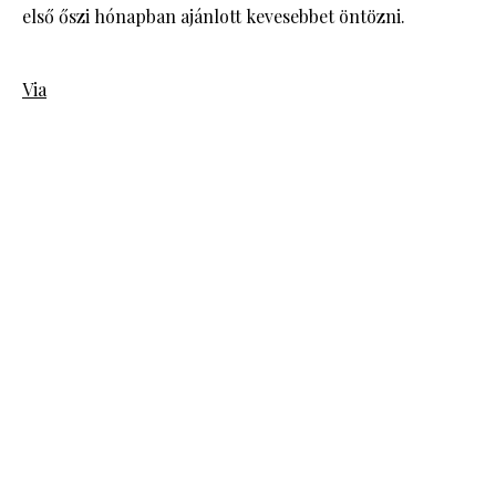
első őszi hónapban ajánlott kevesebbet öntözni.
Via