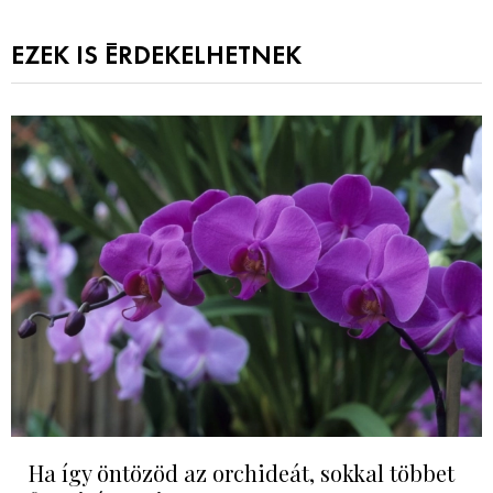
EZEK IS ÉRDEKELHETNEK
Ha így öntözöd az orchideát, sokkal többet