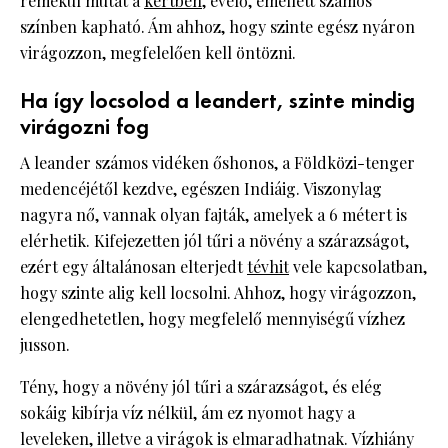
remekül mutat a
kertben
, évelő, emellett számos
színben kapható. Ám ahhoz, hogy szinte egész nyáron
virágozzon, megfelelően kell öntözni.
Ha így locsolod a leandert, szinte mindig
virágozni fog
A leander számos vidéken őshonos, a Földközi-tenger
medencéjétől kezdve, egészen Indiáig. Viszonylag
nagyra nő, vannak olyan fajták, amelyek a 6 métert is
elérhetik. Kifejezetten jól tűri a növény a szárazságot,
ezért egy általánosan elterjedt
tévhit
vele kapcsolatban,
hogy szinte alig kell locsolni. Ahhoz, hogy virágozzon,
elengedhetetlen, hogy megfelelő mennyiségű vízhez
jusson.
Tény, hogy a növény jól tűri a szárazságot, és elég
sokáig kibírja víz nélkül, ám ez nyomot hagy a
leveleken, illetve a virágok is elmaradhatnak. Vízhiány