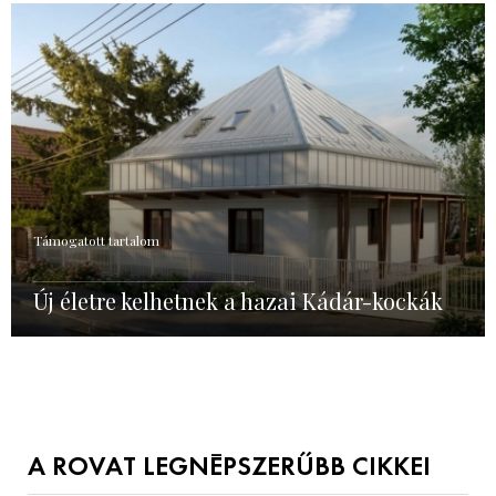
Támogatott tartalom
Új életre kelhetnek a hazai Kádár-kockák
A ROVAT LEGNÉPSZERŰBB CIKKEI