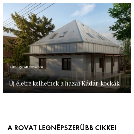
Támogatott tartalom
Új életre kelhetnek a hazai Kádár-kockák
A ROVAT LEGNÉPSZERŰBB CIKKEI