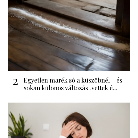
2
Egyetlen marék só a küszöbnél – és
sokan különös változást vettek é...