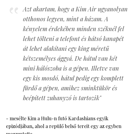
Azt akartam, hogy a Kim Air ugyanolyan
otthonos legyen, mint a házam. A
kényelem érdekében minden széknél fel
lehet tölteni a telefont és hátsó kanapét
át lehet alakítani egy king méretű
kétszemélyes ággyá. De hátul van két
mini hálószoba is a gépen. Illetve van
egy kis mosdó, hátul pedig egy komplett
fürdő a gépen, amihez sminktükör és
beépített zuhanyzó is tartozik"
- mesélte Kim a Hulu-n futó Kardashians egyik
epizódjában, ahol a repülő belső tereit egy az egyben
megmutatta.