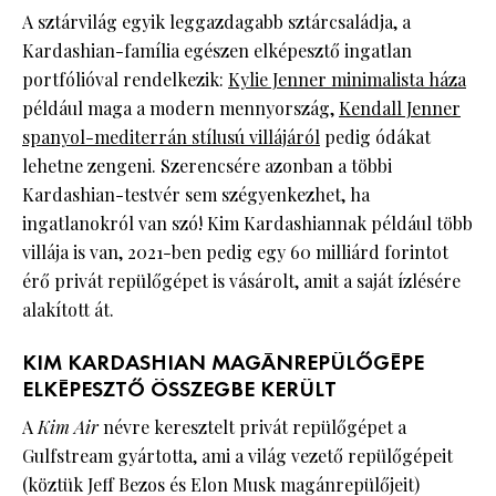
A sztárvilág egyik leggazdagabb sztárcsaládja, a
Kardashian-família egészen elképesztő ingatlan
portfólióval rendelkezik:
Kylie Jenner minimalista háza
például maga a modern mennyország,
Kendall Jenner
spanyol-mediterrán stílusú villájáról
pedig ódákat
lehetne zengeni. Szerencsére azonban a többi
Kardashian-testvér sem szégyenkezhet, ha
ingatlanokról van szó! Kim Kardashiannak például több
villája is van, 2021-ben pedig egy 60 milliárd forintot
érő privát repülőgépet is vásárolt, amit a saját ízlésére
alakított át.
KIM KARDASHIAN MAGÁNREPÜLŐGÉPE
ELKÉPESZTŐ ÖSSZEGBE KERÜLT
A
Kim Air
névre keresztelt privát repülőgépet a
Gulfstream gyártotta, ami a világ vezető repülőgépeit
(köztük Jeff Bezos és Elon Musk magánrepülőjeit)