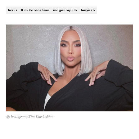
Kert és terasz
HÍRLEVÉL
luxus
Kim Kardashian
magánrepülő
fényűző
© Instagram/Kim Kardashian