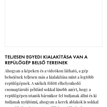
TELJESEN EGYEDI KIALAKÍTÁSA VAN A
REPÜLŐGÉP BELSŐ TEREINEK
Ahogyan a képeken és a videókon látható, a gép
belsejének teljesen más a kialakítása mint a legtöbb
repülőgépnek. A székek fölött elhelyezkedő
csomagtáruló például sokkal kisebb azért, hogy a
repülőgépen utazók bármikor fel tudjanak állni és ki
tudjanak nyújtózni, ahogyan a kerek ablakok is sokkal