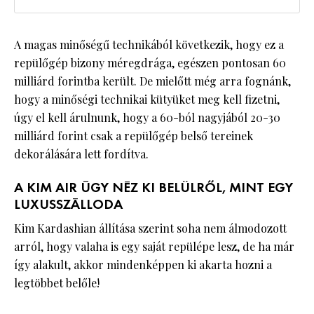
A magas minőségű technikából következik, hogy ez a
repülőgép bizony méregdrága, egészen pontosan 60
milliárd forintba került. De mielőtt még arra fognánk,
hogy a minőségi technikai kütyüket meg kell fizetni,
úgy el kell árulnunk, hogy a 60-ból nagyjából 20-30
milliárd forint csak a repülőgép belső tereinek
dekorálására lett fordítva.
A KIM AIR ÚGY NÉZ KI BELÜLRŐL, MINT EGY
LUXUSSZÁLLODA
Kim Kardashian állítása szerint soha nem álmodozott
arról, hogy valaha is egy saját repülépe lesz, de ha már
így alakult, akkor mindenképpen ki akarta hozni a
legtöbbet belőle!