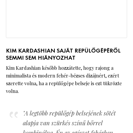
KIM KARDASHIAN SAJÁT REPÜLŐGÉPÉRŐL
SEMMI SEM HIÁNYOZHAT
Kim Kardashian később hozzátette, hogy rajong a
minimalista és modern fehér-bézses dizájnért, ezért
szerette volna, ha a repülőgépe belseje is ezt tükrözte
volna.
"A legtöbb repülőgép belsejének sötét
alapja van szürkés színű bőrrel
kombinálva. Én az egészet fehérben