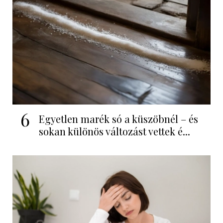
6
Egyetlen marék só a küszöbnél – és
sokan különös változást vettek é...