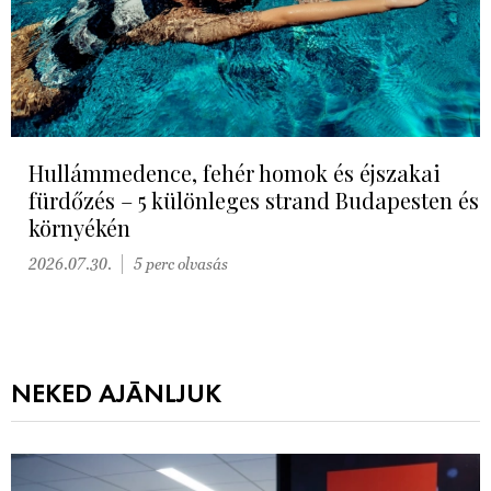
Hullámmedence, fehér homok és éjszakai
fürdőzés – 5 különleges strand Budapesten és
környékén
2026.07.30.
5 perc olvasás
NEKED AJÁNLJUK