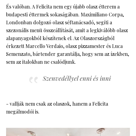
És valóban. A Felicita nem egy újabb olasz étterem a
budapesti éttermek sokaságában. Maximiliano Corpa,
Londonban dolgozó olasz séftanácsadó, segíti a
szezonális menü összeállítását, amit a legkiválóbb olasz
alapanyagokból készítenek el. Az Olaszországból
érkezett Marcello Verdaio, olasz pizzamester és Luca
Semenzato, bártender garantálja, hogy sem az ízekben,
sem az italokban ne csalódjunk.
Szenvedéllyel enni és inni
- vallják nem csak az olaszok, hanem a Felicita
megálmodói is.