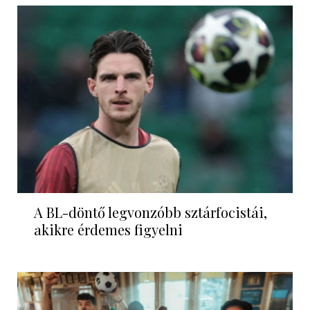
A BL-döntő legvonzóbb sztárfocistái,
akikre érdemes figyelni