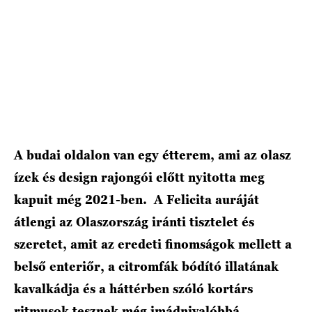
A budai oldalon van egy étterem, ami az olasz
ízek és design rajongói előtt nyitotta meg
kapuit még 2021-ben. A Felicita auráját
átlengi az Olaszország iránti tisztelet és
szeretet, amit az eredeti finomságok mellett a
belső enteriőr, a citromfák bódító illatának
kavalkádja és a háttérben szóló kortárs
ritmusok tesznek még imádnivalóbbá.