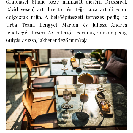
Graphasel Studio keze munkáját dicséri, Drozsnyik
Dávid vezető art director és Héjja Luca art director
dolgoztak rajta. A belsőépítészeti tervezés pedig az
Urba Team, Lengyel Márton és Juhász Andrea
tehetségét dicséri. Az enteriőr és vintage dekor pedig
Gulyás Zsuzsa, lakberendező munkája.