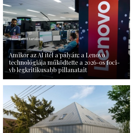
Támogatott tartalom
Amikor az AI ítél a pályán: a Lenovo
technológiája működtette a 2026-os foci-
vb legkritikusabb pillanatait