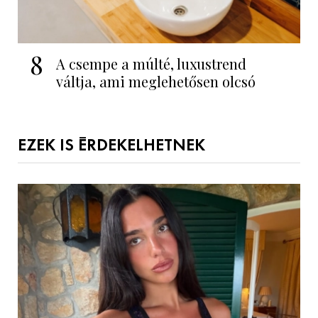
8
A csempe a múlté, luxustrend
váltja, ami meglehetősen olcsó
EZEK IS ÉRDEKELHETNEK