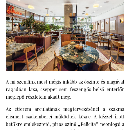
A mi szemünk most mégis inkább az őszinte és magával
ragadóan laza, cseppet sem feszengős belső enteriőr
meglepő részletein akadt meg.
Az étterem arculatának megtervezésénél a szakma
elismert szakemberei működtek közre. A kézzel írott
betűkre emlékeztető, piros színű „Felicita” neonlogó a