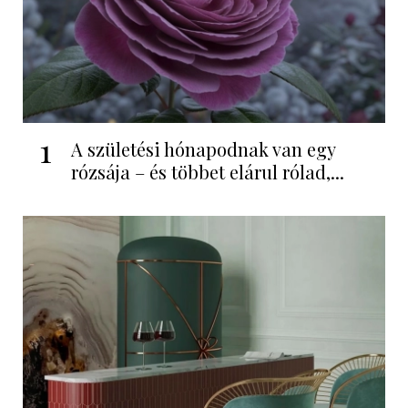
1
A születési hónapodnak van egy
rózsája – és többet elárul rólad,...