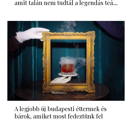
amit talán nem tudtál a legendás teá...
A legjobb új budapesti éttermek és
bárok, amiket most fedeztünk fel