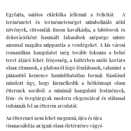
Egyfajta, sajátos eklektika jellemzi a Felicitát. A
természetet és természetességet szimbolizáló zöld
növények, citromfák finom kavalkádja, a fabútorok és
dekorációként használt fahasábok szépsége szinte
azonnal magába szippantja a vendégeket. A kis városi
romantikus hangulatot még tovább fokozza a belső
teret átjáró fehér fényesség, a háttérben szóló kortárs
olasz ritmusok, a plafonról lógó fémlábasok, valamint a
pizzasütő kemence hamisíthatatlan formái. Ráadásul
mindezt úgy, hogy kiemelkedik a hétköznapi olasz
éttermek sorából: a minimál hangulatú festmények,
fém- és üvegtárgyak modern elegenciával és stílussal
ruházzák fel az étterem arculatát.
Az étteremet nem lehet megunni, újra és újra
visszacsábítja az igazi olasz életérzésre vágyó