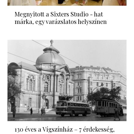
Megnyitott a Sixters Studio - hat
márka, egy varázslatos helyszínen
130 éves a Vígszínház – 7 érdekesség,