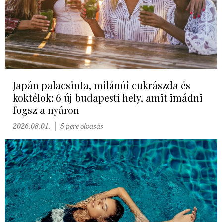
Japán palacsinta, milánói cukrászda és
koktélok: 6 új budapesti hely, amit imádni
fogsz a nyáron
2026.08.01.
5 perc olvasás