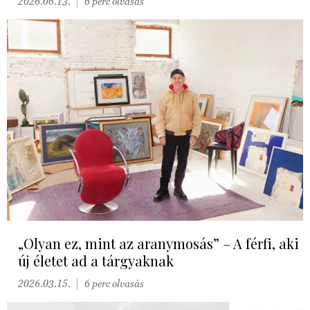
2026.06.13.
6 perc olvasás
„Olyan ez, mint az aranymosás” – A férfi, aki
új életet ad a tárgyaknak
2026.03.15.
6 perc olvasás
EVENT