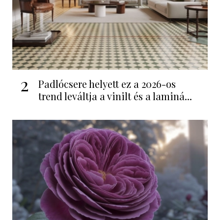
2
Padlócsere helyett ez a 2026-os
trend leváltja a vinilt és a laminá...