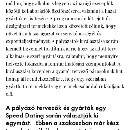
módon, hogy alkalmas legyen az iparági szereplők
közötti kollaborációk ösztönzésére, valamint a hazai
gyártók erősítésére. A program során létrejött új
designipari termékekkel az a közvetett célunk, hogy
növeljük a hazai ágazat versenyképességét és
exportteljesítményét. A pályázatok kiválasztása során
kiemelt figyelmet fordítunk arra, hogy az adott terv
alkalmas-e szériagyártásra, valamint, hogy mennyire
helyezte fókuszba a fenntarthatósági szempontokat. A
kiválasztást követően a gyártó-tervező párosoknak hat
hónap áll rendelkezésükre, hogy egy szériában
gyártható termékkel vagy termékcsaláddal rukkoljanak
elő.
A pályázó tervezők és gyártók egy
Speed Dating során választják ki
egymást. Ebben a szakaszban már kész