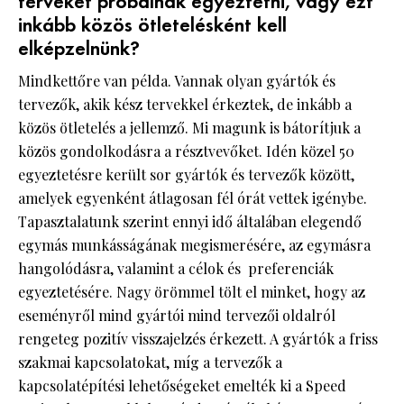
terveket próbálnak egyeztetni, vagy ezt
inkább közös ötletelésként kell
elképzelnünk?
Mindkettőre van példa. Vannak olyan gyártók és
tervezők, akik kész tervekkel érkeztek, de inkább a
közös ötletelés a jellemző. Mi magunk is bátorítjuk a
közös gondolkodásra a résztvevőket. Idén közel 50
egyeztetésre került sor gyártók és tervezők között,
amelyek egyenként átlagosan fél órát vettek igénybe.
Tapasztalatunk szerint ennyi idő általában elegendő
egymás munkásságának megismerésére, az egymásra
hangolódásra, valamint a célok és preferenciák
egyeztetésére. Nagy örömmel tölt el minket, hogy az
eseményről mind gyártói mind tervezői oldalról
rengeteg pozitív visszajelzés érkezett. A gyártók a friss
szakmai kapcsolatokat, míg a tervezők a
kapcsolatépítési lehetőségeket emelték ki a Speed