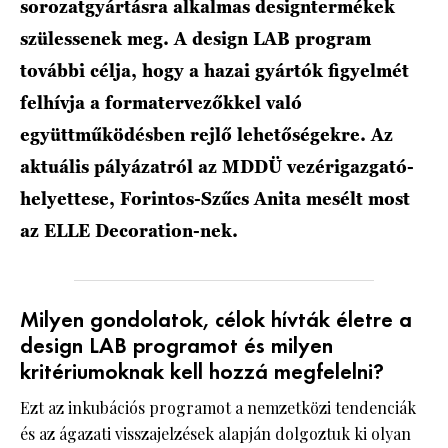
sorozatgyártásra alkalmas designtermékek
szülessenek meg. A design LAB program
további célja, hogy a hazai gyártók figyelmét
felhívja a formatervezőkkel való
együttműködésben rejlő lehetőségekre. Az
aktuális pályázatról az MDDÜ vezérigazgató-
helyettese, Forintos-Szűcs Anita mesélt most
az ELLE Decoration-nek.
Milyen gondolatok, célok hívták életre a
design LAB programot és milyen
kritériumoknak kell hozzá megfelelni?
Ezt az inkubációs programot a nemzetközi tendenciák
és az ágazati visszajelzések alapján dolgoztuk ki olyan