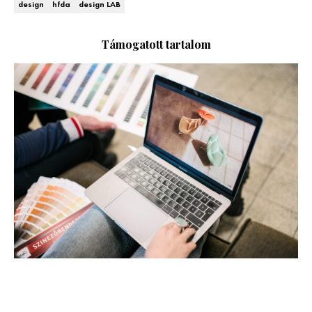
design
hfda
design LAB
Kert és terasz
HÍRLEVÉL
Támogatott tartalom