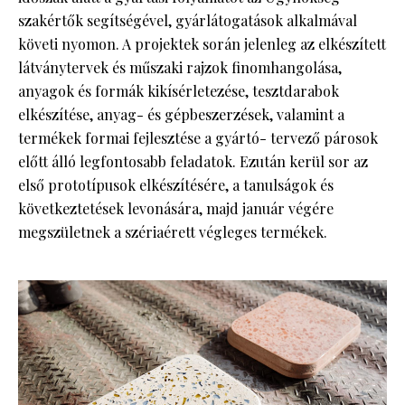
szakértők segítségével, gyárlátogatások alkalmával
követi nyomon. A projektek során jelenleg az elkészített
látványtervek és műszaki rajzok finomhangolása,
anyagok és formák kikísérletezése, tesztdarabok
elkészítése, anyag- és gépbeszerzések, valamint a
termékek formai fejlesztése a gyártó- tervező párosok
előtt álló legfontosabb feladatok. Ezután kerül sor az
első prototípusok elkészítésére, a tanulságok és
következtetések levonására, majd január végére
megszületnek a szériaérett végleges termékek.