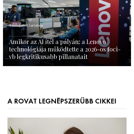
Támogatott tartalom
Amikor az AI ítél a pályán: a Lenovo
technológiája működtette a 2026-os foci-
vb legkritikusabb pillanatait
A ROVAT LEGNÉPSZERŰBB CIKKEI