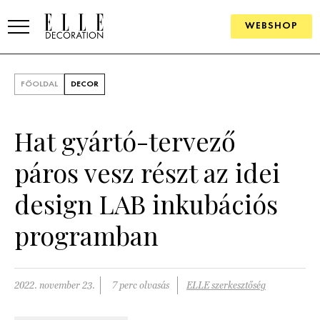
WEBSHOP
ELLE.HU
FŐOLDAL
DECOR
HÍREK
Hat gyártó-tervező
TRENDEK
páros vesz részt az idei
SZOBÁK
design LAB inkubációs
Konyha
ÖTLETEK
programban
Fürdőszoba
SZÉP TEREK
Nappali
Szállodák és vendégházak
WEBSHOP
2022. november 23.
7 perc olvasás
ELLE szerkesztőség
Hálószoba
Lakások