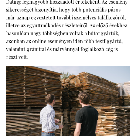
Dating legnagyobb hozzáadott értékeként. Az esemény
sikerességét bizonyítja, hogy több potenciális páros
már aznap egyeztetett további személyes találkozóról,
illetve az együttműködés részleteiről. Az előző évekhez
hasonlóan nagy többségben voltak a bútorgyártók,
azonban az online eseményen idén több textilgyártó,
valamint gránittal és márvánnyal foglalkozó cég is
részt vett.