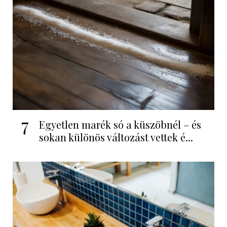
7
Egyetlen marék só a küszöbnél – és
sokan különös változást vettek é...