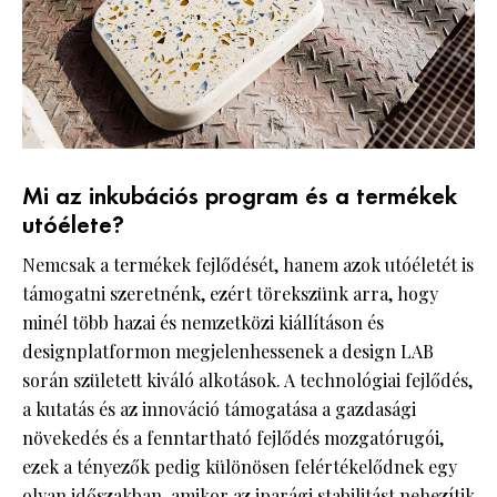
Mi az inkubációs program és a termékek
utóélete?
Nemcsak a termékek fejlődését, hanem azok utóéletét is
támogatni szeretnénk, ezért törekszünk arra, hogy
minél több hazai és nemzetközi kiállításon és
designplatformon megjelenhessenek a design LAB
során született kiváló alkotások. A technológiai fejlődés,
a kutatás és az innováció támogatása a gazdasági
növekedés és a fenntartható fejlődés mozgatórugói,
ezek a tényezők pedig különösen felértékelődnek egy
olyan időszakban, amikor az iparági stabilitást nehezítik