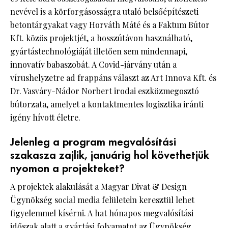
nevével is a körforgásosságra utaló belsőépítészeti
betontárgyakat vagy Horváth Máté és a Faktum Bútor
Kft. közös projektjét, a hosszútávon használható,
gyártástechnológiáját illetően sem mindennapi,
innovatív babaszobát. A Covid-járvány után a
vírushelyzetre ad frappáns választ az Art Innova Kft. és
Dr. Vasváry-Nádor Norbert irodai eszközmegosztó
bútorzata, amelyet a kontaktmentes logisztika iránti
igény hívott életre.
Jelenleg a program megvalósítási
szakasza zajlik, januárig hol követhetjük
nyomon a projekteket?
A projektek alakulását a Magyar Divat & Design
Ügynökség social media felületein keresztül lehet
figyelemmel kísérni. A hat hónapos megvalósítási
időszak alatt a gyártási folyamatot az Ügynökség