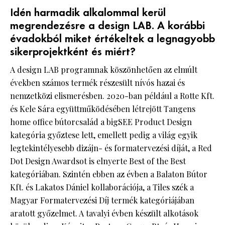
Idén harmadik alkalommal kerül
megrendezésre a design LAB. A korábbi
évadokból miket értékeltek a legnagyobb
sikerprojektként és miért?
A design LAB programnak köszönhetően az elmúlt
években számos termék részesült nívós hazai és
nemzetközi elismerésben. 2020-ban például a Rotte Kft.
és Kele Sára együttműködésében létrejött Tangens
home office bútorcsalád a bigSEE Product Design
kategória győztese lett, emellett pedig a világ egyik
legtekintélyesebb dizájn- és formatervezési díját, a Red
Dot Design Awardsot is elnyerte Best of the Best
kategóriában. Szintén ebben az évben a Balaton Bútor
Kft. és Lakatos Dániel kollaborációja, a Tiles szék a
Magyar Formatervezési Díj termék kategóriájában
aratott győzelmet. A tavalyi évben készült alkotások