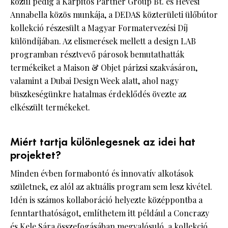
közül pedig a Kárpitos Partner Group Bt. és Hevesi
Annabella közös munkája, a DEDAS közterületi ülőbútor
kollekció részesült a Magyar Formatervezési Díj
különdíjában. Az elismerések mellett a design LAB
programban résztvevő párosok bemutathatták
termékeiket a Maison & Objet párizsi szakvásáron,
valamint a Dubai Design Week alatt, ahol nagy
büszkeségünkre hatalmas érdeklődés övezte az
elkészült termékeket.
Miért tartja különlegesnek az idei hat
projektet?
Minden évben formabontó és innovatív alkotások
születnek, ez alól az aktuális program sem lesz kivétel.
Idén is számos kollaboráció helyezte középpontba a
fenntarthatóságot, említhetem itt például a Concrazy
és Kele Sára összefogásában megvalósuló, a kollekció